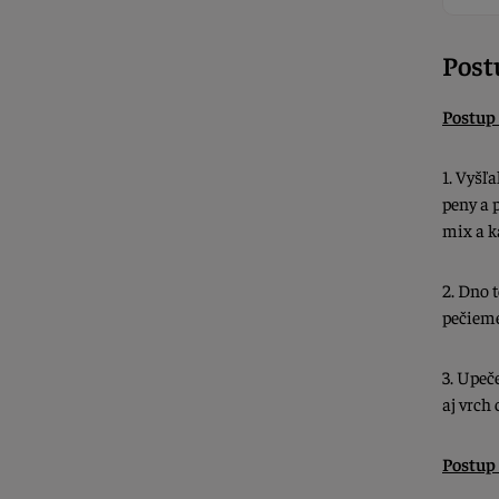
Post
Postup 
1. Vyšľ
peny a 
mix a k
2. Dno 
pečieme
3.
Upeče
aj vrch 
Postup 