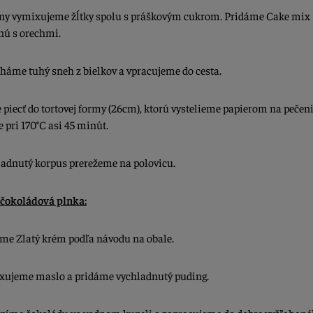
eny vymixujeme žĺtky spolu s práškovým cukrom. Pridáme Cake mix
ú s orechmi.
aháme tuhý sneh z bielkov a vpracujeme do cesta.
piecť do tortovej formy (26cm), ktorú vystelieme papierom na pečeni
 pri 170
°
C asi 45 minút.
ladnutý korpus prerežeme na polovicu.
 čokoládová plnka:
me Zlatý krém podľa návodu na obale.
ujeme maslo a pridáme vychladnutý puding.
píme čokoládu vo vodnom kupeli
a zapracujeme do dobre vyšľahan