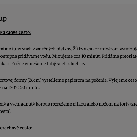
up
kakaové cesto:
aháme tuhý sneh z vaječných bielkov. Žĺtky a cukor mixérom vymixu
postupne pridávame vodu. Mixujeme cca 10 minút. Pridáme
preosiat
akao. Ručne vmiešame tuhý sneh z bielkov.
tortovej formy (26cm) vystelieme papierom na pečenie. Vylejeme cest
 na 170
°
C 50 minút.
ný a vychladnutý korpus rozrežeme pílkou alebo nožom na torty (z
cesta).
orechové cesto: