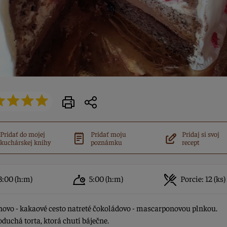
Pridať do mojej
Pridať moju
Pridaj si svoj
kuchárskej knihy
poznámku
recept
3:00
(h:m)
5:00
(h:m)
Porcie:
12 (ks)
ovo - kakaové cesto natreté čokoládovo - mascarponovou plnkou.
duchá torta, ktorá chutí báječne.