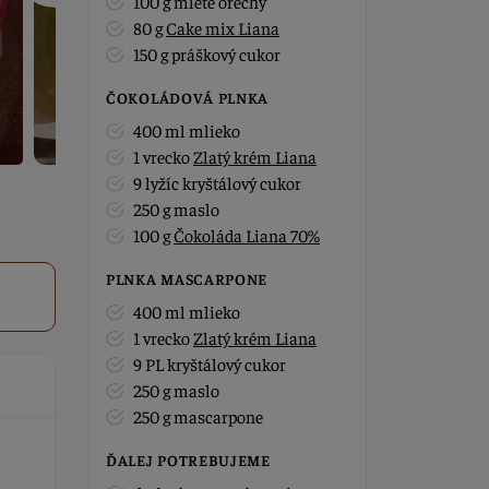
100 g mleté orechy
80 g
Cake mix Liana
150 g práškový cukor
ČOKOLÁDOVÁ PLNKA
400 ml mlieko
1 vrecko
Zlatý krém Liana
9 lyžíc kryštálový cukor
250 g maslo
100 g
Čokoláda Liana 70%
PLNKA MASCARPONE
400 ml mlieko
1 vrecko
Zlatý krém Liana
9 PL kryštálový cukor
250 g maslo
250 g mascarpone
ĎALEJ POTREBUJEME