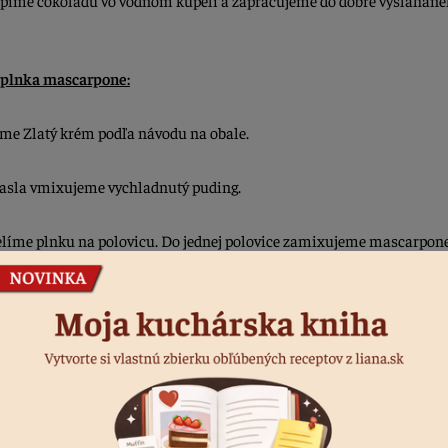
 plnka mascarpone:
íme Zlatý krém podľa návodu na obale.
asla vmixujeme vychladnutý puding.
elíme plnku na polovicu. Do jednej polovice zamixujeme mascarpon
echáme na poťahovanie torty
torta:
vý plát natrieme džemom. Použijeme polovicu čokoládovej plnky a
me orechový plát.
ieme mascarponovú plnku, posypeme mrazené ovocie a priložíme or