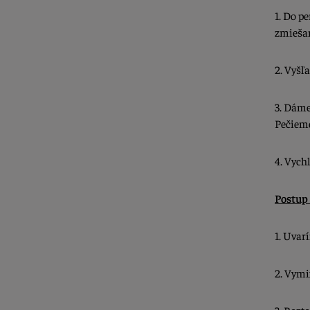
1. Do p
zmiešan
2. Vyšľ
3.
Dáme 
Pečieme
4. Vych
Postup
1.
Uvarí
2.
Vymix
3.
Rozto