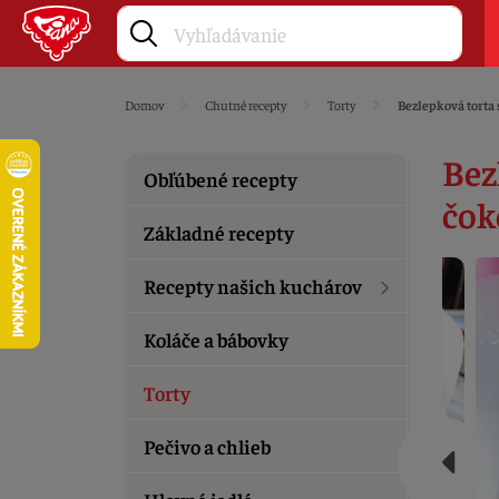
Domov
Chutné recepty
Torty
Bezlepková torta
Bez
Obľúbené recepty
čok
Základné recepty
Recepty našich kuchárov
Koláče a bábovky
Torty
Pečivo a chlieb