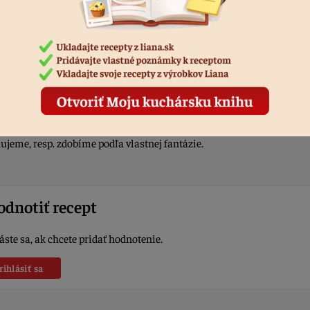
ieme opäť čokoládovú plnku a priložíme kakaový plát.
u potiahneme plnkou, ktorú sme si odložili. Necháme stuhnúť aspoň
hujeme, resp. zdobíme podľa vlastnej fantázie.
dnotiť recept
áste sa, ak chcete pridať hodnotenie.
rihlásiť sa