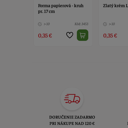
a klasická
Forma papierová - kruh
Zlatý krém L
pr. 17 cm
Kód: 12363
> 10
Kód: 3453
> 10
0,35 €
0,35 €
DORUČENIE ZADARMO
PRI NÁKUPE NAD 120 €