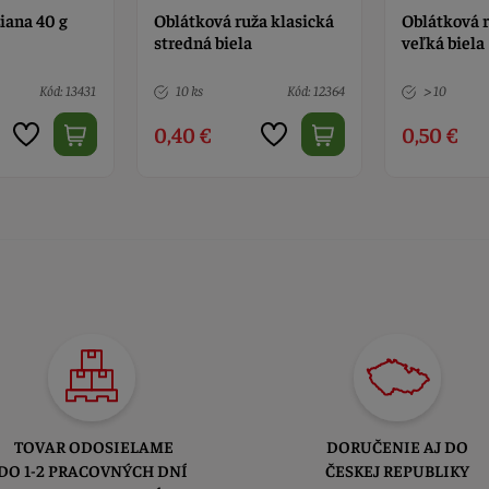
iana 40 g
Oblátková ruža klasická
Oblátková r
stredná biela
veľká biela
Kód: 13431
10 ks
Kód: 12364
> 10
0,40 €
0,50 €
TOVAR ODOSIELAME
DORUČENIE AJ DO
DO 1-2 PRACOVNÝCH DNÍ
ČESKEJ REPUBLIKY