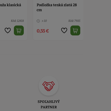
uža klasická
Podložka tenká zlatá 28
Fontána to
cm
cm
Kód: 12418
> 10
Kód: 7935
> 10
0,55 €
0,80 €
SPOĽAHLIVÝ
PARTNER