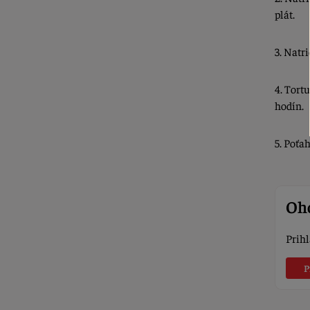
plát.
3. Natr
4. Tort
hodín.
5. Poťa
Oho
Prihl
P