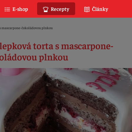
E-shop
Recepty
Články
 s mascarpone-čokoládovou plnkou
lepková torta s mascarpone-
oládovou plnkou