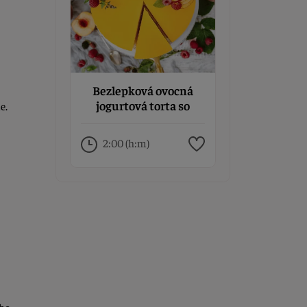
Bezlepková ovocná
jogurtová torta so
e.
želatínou
2:00 (h:m)
ého