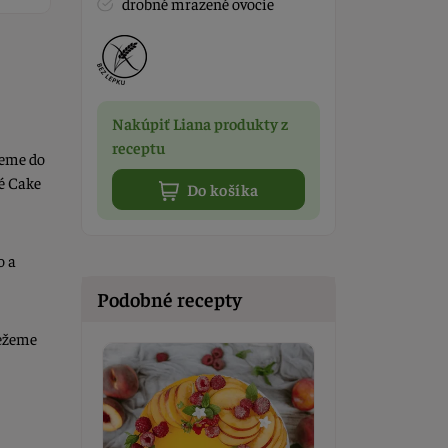
drobné mrazené ovocie
Nakúpiť Liana produkty z
receptu
jeme do
é Cake
Do košíka
o a
Podobné recepty
režeme