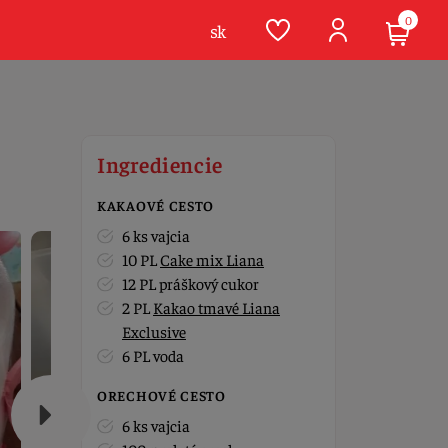
0
sk
Ingrediencie
KAKAOVÉ CESTO
6 ks vajcia
10 PL
Cake mix Liana
12 PL práškový cukor
2 PL
Kakao tmavé Liana
Exclusive
6 PL voda
ORECHOVÉ CESTO
6 ks vajcia