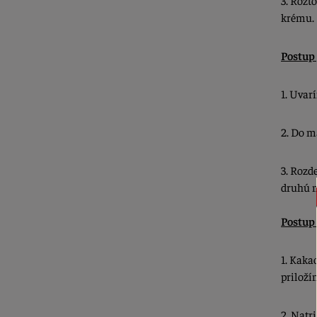
krému.
Postup
1. Uvar
2. Do m
3. Rozd
druhú n
Postup 
1.
Kakao
priloží
2. Natr