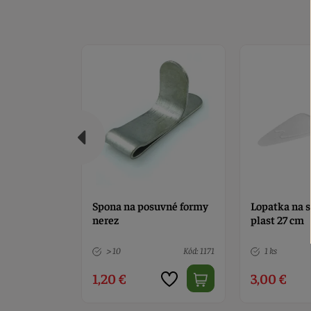
uvné formy
Lopatka na servírovanie
Nôž na tortu
plast 27 cm
Kód: 1171
1 ks
Kód: 1013
9 ks
3,00 €
3,90 €