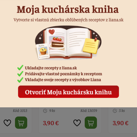
 37 cm
Nôž na tortu vrúbkovaný
Sada na vy
39 cm
ovocia nere
Kód: 13059
5 ks
Kód: 5850
1 ks
3,90 €
4,70 €