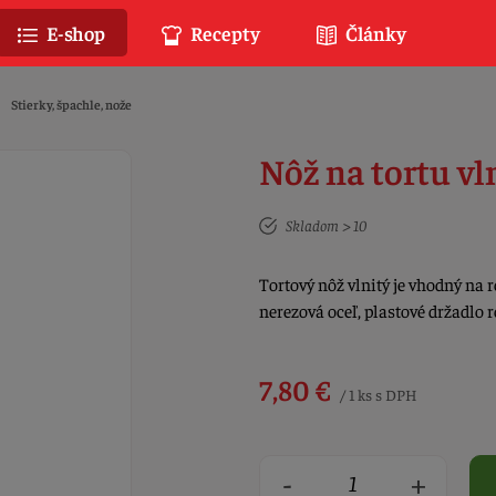
E-shop
Recepty
Články
Stierky, špachle, nože
Nôž na tortu vln
Skladom > 10
Tortový nôž vlnitý je vhodný na r
nerezová oceľ, plastové držadlo
7,80 €
/ 1 ks s DPH
-
+