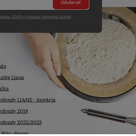
Odoberať
dením GDPR o ochrane osobných údajov
.
nás
alóg Liana
lita
ofondy LIANE - inovácia
rofondy 2019
rofondy 2022/2023
 Plán obnovy