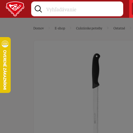
Domov
E-shop
Cukrárske potreby
Ostatné