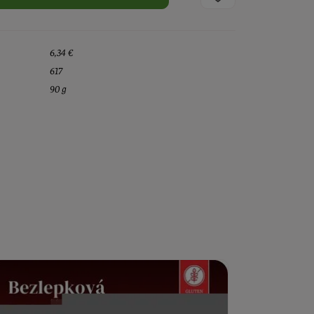
6,34 €
617
90 g