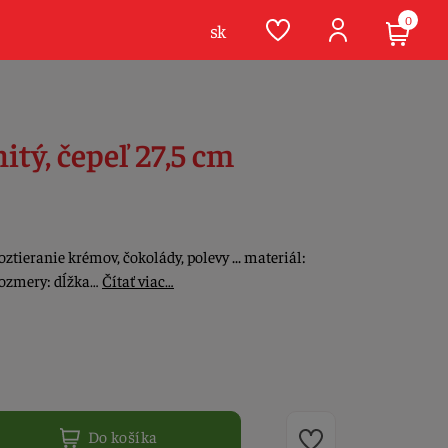
0
sk
itý, čepeľ 27,5 cm
oztieranie krémov, čokolády, polevy ... materiál:
 rozmery: dĺžka…
Čítať viac…
Do košíka