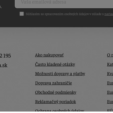
h,
Súhlasím so spracovaním osobných údajov v súlade s
naria
2 195
Ako nakupovať
O 
Často kladené otázky
Kat
a.sk
Možnosti dopravy a platby
Kva
Doprava zahraničie
Eur
Obchodné podmienky
Eu
Reklamačný poriadok
Eu
Ochrana osobných údajov
EÚ