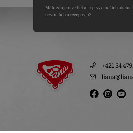
Máte záujem vedieť ako prvý o našich akciác
novinkách a receptoch?
+421 54 479
liana@lian