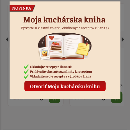
Zdobiaca špička hladká
Zdobiaca špička 8 cípov
uzatvorená
> 10
Kód: 496
> 10
Kód: 12248
0,90 €
1,00 €