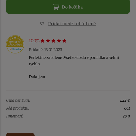
Do košíka
Pridať medzi obľúbené
100%
Pridané: 13.01.2023
Perfektne zabalene .Vsetko doslo v poriadku a velmi
rychlo.
Dakujem
Cena bez DPH:
1,22 €
Kód produktu:
661
Hmotnosť:
20 g