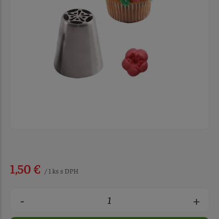
1,50 €
/ 1 ks s DPH
-
+