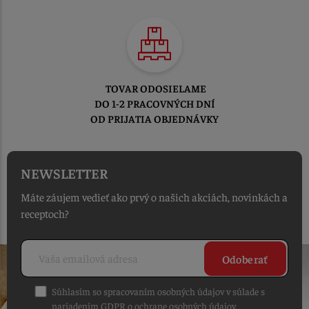
TOVAR ODOSIELAME
DO 1-2 PRACOVNÝCH DNÍ
OD PRIJATIA OBJEDNÁVKY
NEWSLETTER
Máte záujem vedieť ako prvý o našich akciách, novinkách a
receptoch?
Odoberať
Súhlasím so spracovaním osobných údajov v súlade s
nariadením GDPR o ochrane osobných údajov
.