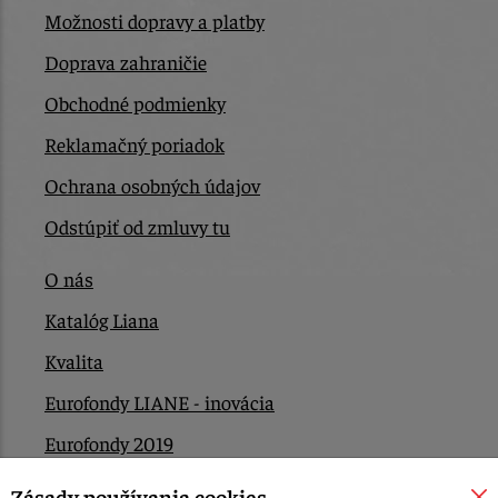
Možnosti dopravy a platby
Doprava zahraničie
Obchodné podmienky
Reklamačný poriadok
Ochrana osobných údajov
Odstúpiť od zmluvy tu
O nás
Katalóg Liana
Kvalita
Eurofondy LIANE - inovácia
Eurofondy 2019
Eurofondy 2022/2023
Zásady používania cookies