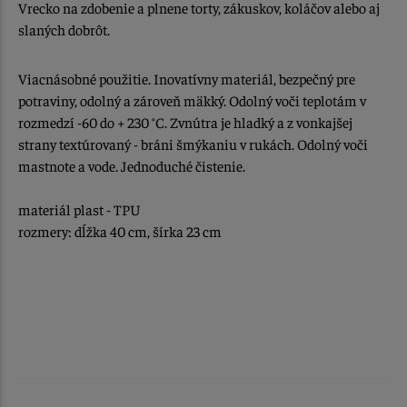
Vrecko na zdobenie a plnene torty, zákuskov, koláčov alebo aj
slaných dobrôt.
Viacnásobné použitie. Inovatívny materiál, bezpečný pre
potraviny, odolný a zároveň mäkký. Odolný voči teplotám v
rozmedzí -60 do + 230 °C. Zvnútra je hladký a z vonkajšej
strany textúrovaný - bráni šmýkaniu v rukách. Odolný voči
mastnote a vode. Jednoduché čistenie.
materiál plast - TPU
rozmery: dĺžka 40 cm, šírka 23 cm