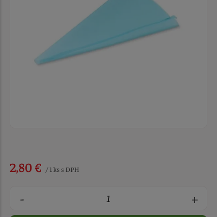
2,80 €
/ 1 ks s DPH
-
+