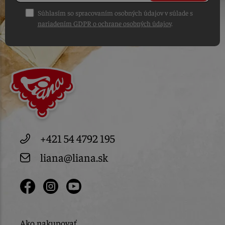
Súhlasím so spracovaním osobných údajov v súlade s
nariadením GDPR o ochrane osobných údajov
.
+421 54 4792 195
liana@liana.sk
Ako nakupovať