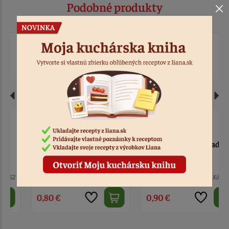
Podobné produkty
Vrecúško na zdobenie
Zdobiaca špička hladká
medovníčkov
> 10
Kód: 13466
> 10
Kód: 496
0,80 €
0,90 €