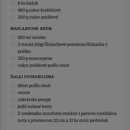
8 ks bielok
480 g cukor kryštálový
200 g cukor práškový
MASCARPONE KRÉM
300 ml mlieko
2 vrecká (60g) Šľahačkové potešenie/šľahačka v
prášku
250 g mascarpone
cukor práškový podľa chuti
ĎALEJ POTREBUJEME
džem podľa chuti
ovocie
cukrárske posypy
jedlé sušené kvety
Z uvedeného množstva vznikne 1 pavlova rustikálna
torta s priemerom 22 cm a 12 ks mini pavloviek.