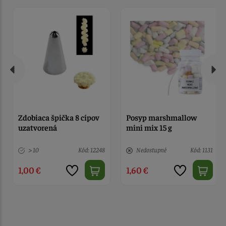
Zdobiaca špička 8 cípov
Posyp marshmallow
uzatvorená
mini mix 15 g
> 10
Kód: 12248
Nedostupné
Kód: 1131
1,00 €
1,60 €