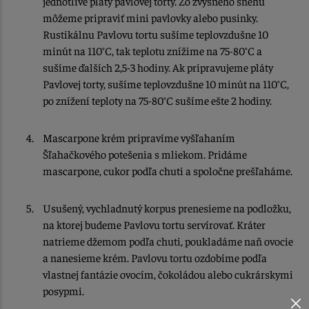
jednotlivé pláty pavlovej torty. Zo zvyšného snehu
môžeme pripraviť mini pavlovky alebo pusinky.
Rustikálnu Pavlovu tortu sušíme teplovzdušne 10
minút na 110°C, tak teplotu znížime na 75-80°C a
sušíme ďalších 2,5-3 hodiny. Ak pripravujeme pláty
Pavlovej torty, sušíme teplovzdušne 10 minút na 110°C,
po znížení teploty na 75-80°C sušíme ešte 2 hodiny.
Mascarpone krém pripravíme vyšľahaním
Šľahačkového potešenia s mliekom. Pridáme
mascarpone, cukor podľa chuti a spoločne prešľaháme.
Usušený, vychladnutý korpus prenesieme na podložku,
na ktorej budeme Pavlovu tortu servírovať. Kráter
natrieme džemom podľa chuti, poukladáme naň ovocie
a nanesieme krém. Pavlovu tortu ozdobíme podľa
vlastnej fantázie ovocím, čokoládou alebo cukrárskymi
posypmi.