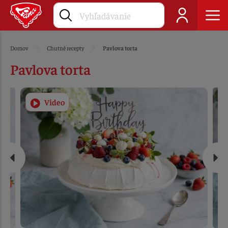
Domov
Chutné recepty
Pavlova torta
Pavlova torta
Video