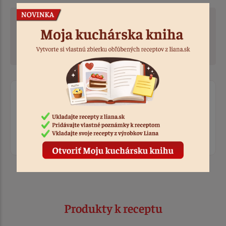
Dobrý tip:
Ak snehové pečivo chceme mať krásne biele, nikdy
neurýchľujeme sušenie zvýšením teploty
Ohodnotiť recept
Prihláste sa, ak chcete pridať hodnotenie.
Prihlásiť sa
Produkty k receptu