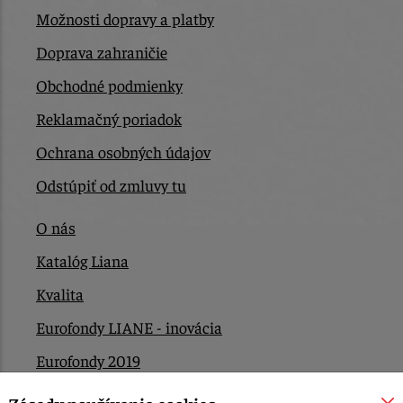
Možnosti dopravy a platby
Doprava zahraničie
Obchodné podmienky
Reklamačný poriadok
Ochrana osobných údajov
Odstúpiť od zmluvy tu
O nás
Katalóg Liana
Kvalita
Eurofondy LIANE - inovácia
Eurofondy 2019
Eurofondy 2022/2023