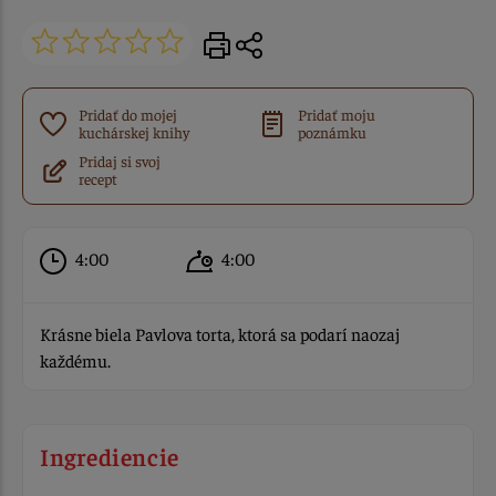
Pridať do mojej
Pridať moju
kuchárskej knihy
poznámku
Pridaj si svoj
recept
4:00
4:00
Krásne biela Pavlova torta, ktorá sa podarí naozaj
každému.
Ingrediencie