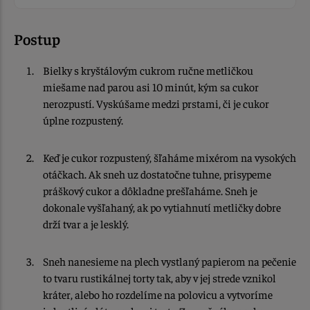
Postup
Bielky s kryštálovým cukrom ručne metličkou
miešame nad parou asi 10 minút, kým sa cukor
nerozpustí. Vyskúšame medzi prstami, či je cukor
úplne rozpustený.
Keď je cukor rozpustený, šľaháme mixérom na vysokých
otáčkach. Ak sneh uz dostatočne tuhne, prisypeme
práškový cukor a dôkladne prešľaháme. Sneh je
dokonale vyšľahaný, ak po vytiahnutí metličky dobre
drží tvar a je lesklý.
Sneh nanesieme na plech vystlaný papierom na pečenie
to tvaru rustikálnej torty tak, aby v jej strede vznikol
kráter, alebo ho rozdelíme na polovicu a vytvoríme