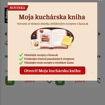
Zdobiaca špička nerez 8
Zdobiaca špička 12 cípov
cípov úzka
II
> 10
Kód: 896
10 ks
Kód: 4191
1,00 €
1,00 €