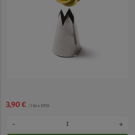
3,90 €
/ 1 ks s DPH
-
+