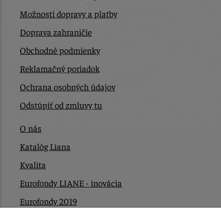
Možnosti dopravy a platby
Doprava zahraničie
Obchodné podmienky
Reklamačný poriadok
Ochrana osobných údajov
Odstúpiť od zmluvy tu
O nás
Katalóg Liana
Kvalita
Eurofondy LIANE - inovácia
Eurofondy 2019
Eurofondy 2022/2023