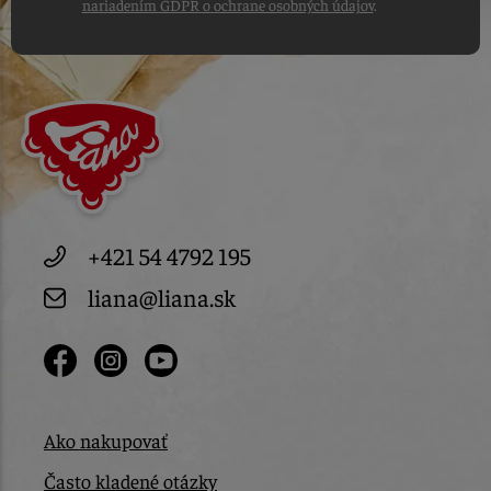
nariadením GDPR o ochrane osobných údajov
.
+421 54 4792 195
liana@liana.sk
Ako nakupovať
Často kladené otázky