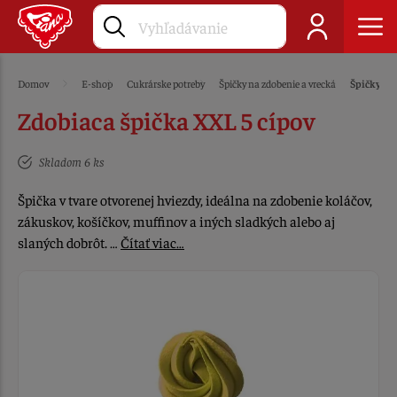
Domov
E-shop
Cukrárske potreby
Špičky na zdobenie a vrecká
Špičky na
Zdobiaca špička XXL 5 cípov
Skladom 6 ks
Špička v tvare otvorenej hviezdy, ideálna na zdobenie koláčov,
zákuskov, košíčkov, muffinov a iných sladkých alebo aj
slaných dobrôt. …
Čítať viac…