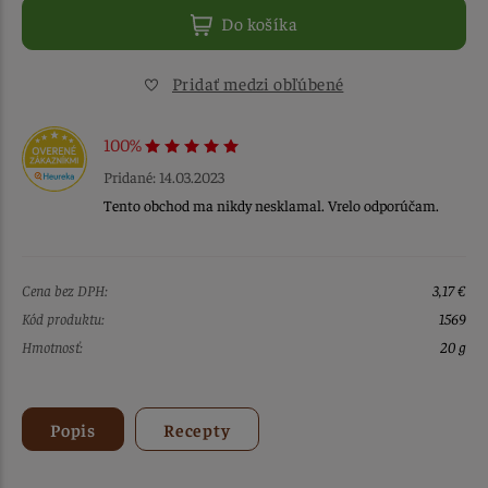
Do košíka
Pridať medzi obľúbené
100%
Pridané: 14.03.2023
Tento obchod ma nikdy nesklamal. Vrelo odporúčam.
Cena bez DPH:
3,17 €
Kód produktu:
1569
Hmotnosť:
20 g
Popis
Recepty