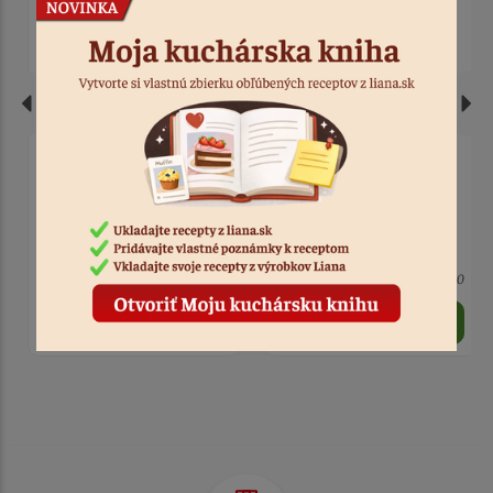
Lopatka na tortu
Lopatka na krájanie a
servírovanie 28 cm
> 10
Kód: 576
Nedostupné
Kód: 1010
2,60 €
2,80 €