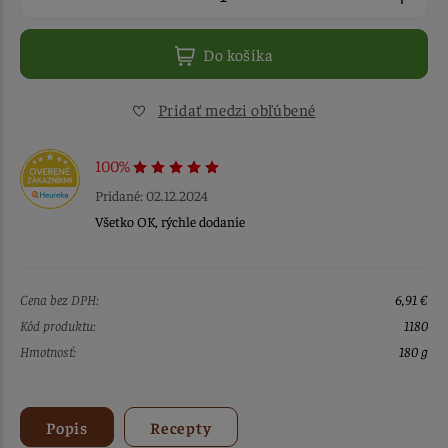
Do košíka
Pridať medzi obľúbené
100%
Pridané: 02.12.2024
Všetko OK, rýchle dodanie
Cena bez DPH:
6,91 €
Kód produktu:
1180
Hmotnosť:
180 g
Popis
Recepty