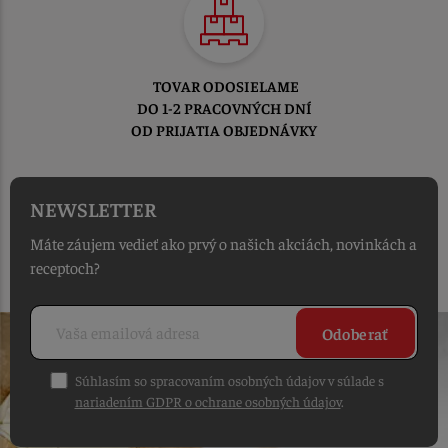
TOVAR ODOSIELAME
DO 1-2 PRACOVNÝCH DNÍ
OD PRIJATIA OBJEDNÁVKY
NEWSLETTER
Máte záujem vedieť ako prvý o našich akciách, novinkách a
receptoch?
Odoberať
Súhlasím so spracovaním osobných údajov v súlade s
nariadením GDPR o ochrane osobných údajov
.