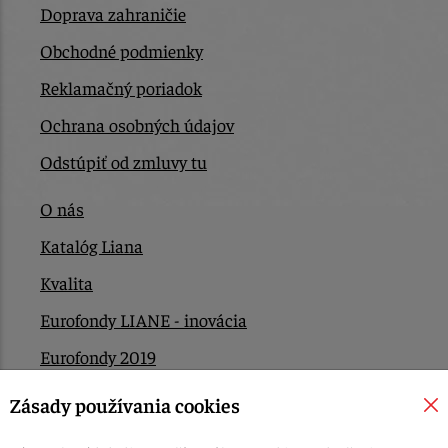
Doprava zahraničie
Obchodné podmienky
Reklamačný poriadok
Ochrana osobných údajov
Odstúpiť od zmluvy tu
O nás
Katalóg Liana
Kvalita
Eurofondy LIANE - inovácia
Eurofondy 2019
Eurofondy 2022/2023
Zásady používania cookies
EÚ Plán obnovy