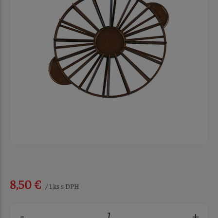
8,50 €
/ 1 ks s DPH
-
+