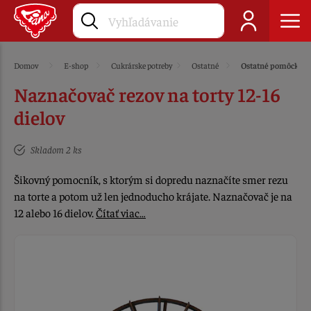
Domov
E-shop
Cukrárske potreby
Ostatné
Ostatné pomôcky
Naznačovač rezov na torty 12-16
dielov
Skladom 2 ks
Šikovný pomocník, s ktorým si dopredu naznačíte smer rezu
na torte a potom už len jednoducho krájate. Naznačovač je na
12 alebo 16 dielov.
Čítať viac…