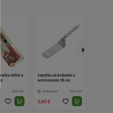
krájanie a
Lopatka na krájanie a
Špachtľa 
e 28 cm
servírovanie 26 cm
é
Kód: 1010
4 ks
Kód: 1011
Nedostup
2,90 €
2,90 €