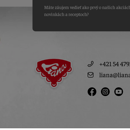
Máte záujem vedieť ako prvý o našich akciác
novinkách a receptoch?
+421 54 479
liana@lian