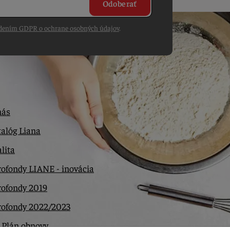
Odoberať
dením GDPR o ochrane osobných údajov
.
nás
alóg Liana
lita
ofondy LIANE - inovácia
rofondy 2019
rofondy 2022/2023
 Plán obnovy