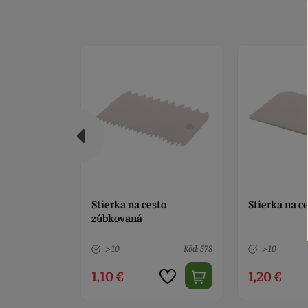
sto
Stierka na cesto obdĺžnik
Stierka na ce
13,5 x 12,7 c
Kód: 578
> 10
Kód: 579
> 10
1,20 €
1,90 €