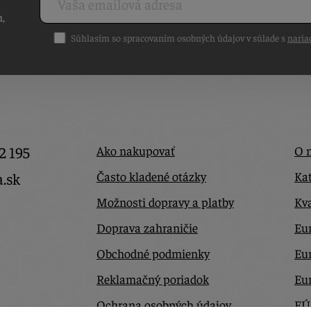
h,
Súhlasím so spracovaním osobných údajov v súlade s
naria
2 195
Ako nakupovať
O 
Často kladené otázky
Kat
a.sk
Možnosti dopravy a platby
Kva
Doprava zahraničie
Eur
Obchodné podmienky
Eu
Reklamačný poriadok
Eu
Ochrana osobných údajov
EÚ