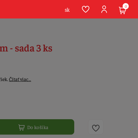
0
sk
m - sada 3 ks
čiek.
Čítať viac…
Do košíka