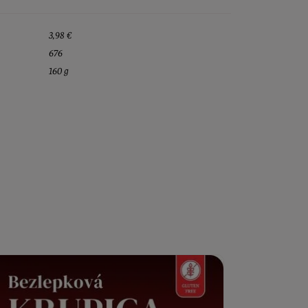
3,98 €
676
160 g