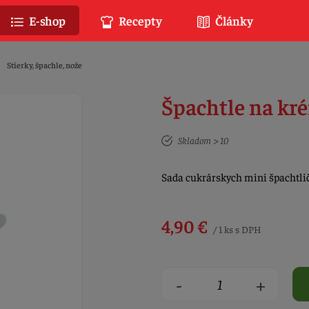
E-shop
Recepty
Články
Stierky, špachle, nože
Špachtle na kré
Skladom > 10
Sada cukrárskych mini špachtli
4,90 €
/ 1 ks s DPH
-
+