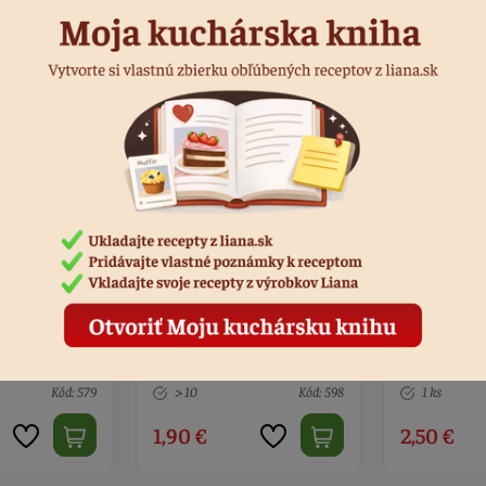
sto 19,4 x
Sada maslovačka silión a
Lopatka na 
m
stierka nerez
servírovani
Kód: 598
1 ks
Kód: 7505
Nedostupn
2,50 €
2,80 €