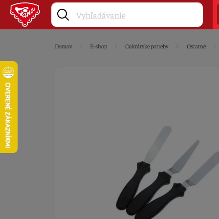
Domov
E-shop
Cukrárske potreby
Ostatné