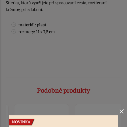
Stierka, ktorú využijete pri spracovaní cesta, roztieraní
krémov, pri zdobení.
materiál: plast
rozmery: 11 x 7,5 cm
Podobné produkty