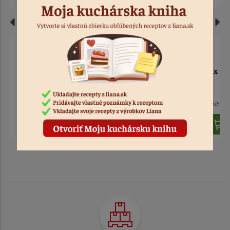
Stierka na cesto
Stierka na cesto 19,4 x
obdĺžnik
13,5 x 12,7 cm
> 10
Kód: 579
> 10
Kód: 598
1,20 €
1,90 €