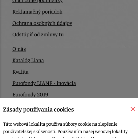
Reklamačný poriadok
Ochrana osobných údajov
Odstúpiť od zmluvy tu
O nás
Katalóg Liana
Kvalita
Eurofondy LIANE - inovácia
Eurofondy 2019
Eurofondy 2022/2023
Zásady používania cookies
EÚ Plán obnovy
Táto webová lokalita používa súbory cookie na zlepšenie
Kontakt
používateľskej skúsenosti. Používaním našej webovej lokality