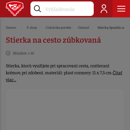
Domov
E-shop
Cukrárske potreby
Ostatné
Stierky, špachle, nože
Stierka na cesto zúbkovaná
Skladom > 10
Stierka, ktorú využijete pri spracovaní cesta, roztieraní
krémov, pri zdobení. materiál: plast rozmery: 11 x 7,5 cm
Čítať
viac…