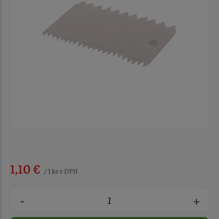
1,10 €
/ 1 ks s DPH
-
+