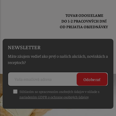
TOVAR ODOSIELAME
DO 1-2 PRACOVNÝCH DNÍ
OD PRIJATIA OBJEDNÁVKY
NEWSLETTER
Máte záujem vedieť ako prvý o našich akciách, novinkách a
receptoch?
Odoberať
Súhlasím so spracovaním osobných údajov v súlade s
nariadením GDPR o ochrane osobných údajov
.