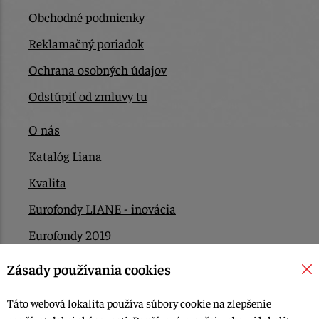
Obchodné podmienky
Reklamačný poriadok
Ochrana osobných údajov
Odstúpiť od zmluvy tu
O nás
Katalóg Liana
Kvalita
Eurofondy LIANE - inovácia
Eurofondy 2019
Eurofondy 2022/2023
Zásady používania cookies
EÚ Plán obnovy
Táto webová lokalita používa súbory cookie na zlepšenie
Kontakt