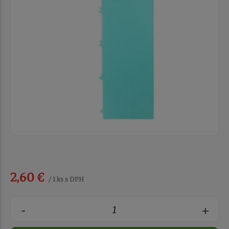
2,60 €
/ 1 ks s DPH
-
+