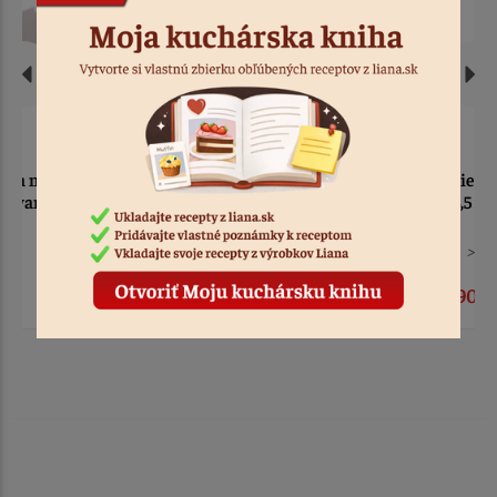
Stierka na cesto
Stierka na cesto 19,4 x
obdĺžnik
13,5 x 12,7 cm
> 10
Kód: 579
> 10
Kód: 598
1,20 €
1,90 €