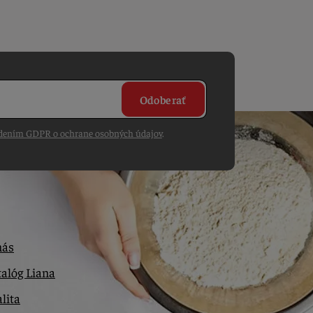
Odoberať
dením GDPR o ochrane osobných údajov
.
nás
alóg Liana
lita