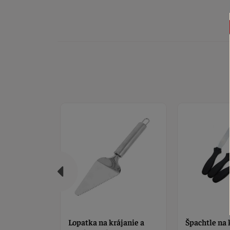
ájanie a
Špachtle na krém - sada 3
Tortová fóli