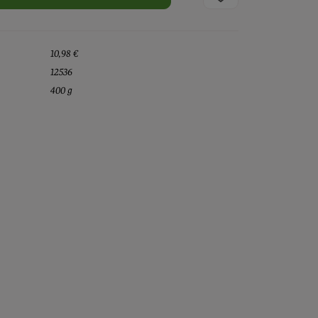
10,98 €
12536
400 g