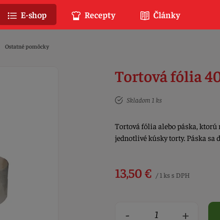
E-shop
Recepty
Články
Ostatné pomôcky
Tortová fólia 
Skladom 1 ks
Tortová fólia alebo páska, ktorú 
jednotlivé kúsky torty. Páska sa
13,50 €
/ 1 ks s DPH
-
+