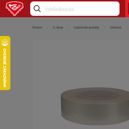
Domov
E-shop
Cukrárske potreby
Ostatné