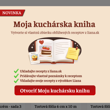
Podobné produkty
a 6 cm x 10 m
Tortová fólia 80 mm - 10
Tortová fól