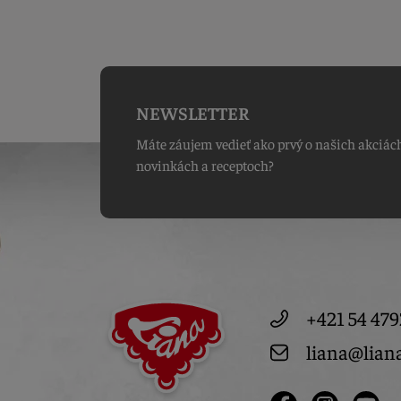
NEWSLETTER
Máte záujem vedieť ako prvý o našich akciác
novinkách a receptoch?
+421 54 479
liana@lian