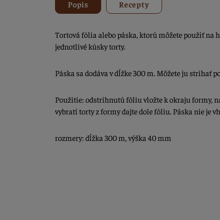
Popis
Recepty
Tortová fólia alebo páska, ktorú môžete použiť na h
jednotlivé kúsky torty.
Páska sa dodáva v dĺžke 300 m. Môžete ju strihať po
Použitie: odstrihnutú fóliu vložte k okraju formy, n
vybratí torty z formy dajte dole fóliu. Páska nie je 
rozmery: dĺžka 300 m, výška 40 mm