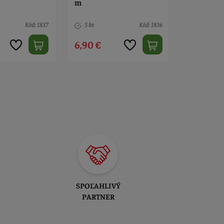
10 m
m
Kód: 1836
> 10
Kód: 2138
Nedostup
7,10 €
7,90 €
SPOĽAHLIVÝ
PARTNER