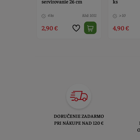
26 cm
ks
Kód: 1011
> 10
Kód: 676
> 10
4,90 €
6,50 €
DORUČENIE ZADARMO
PRI NÁKUPE NAD 120 €
O