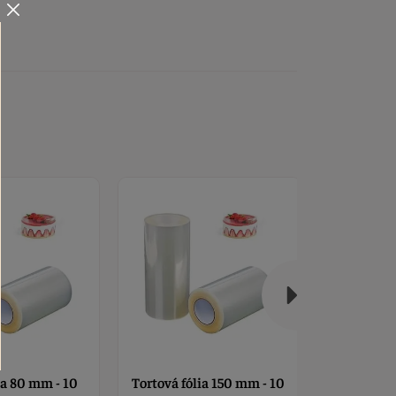
ia 150 mm - 10
Tortová fólia 100 mm -
Tortová fó