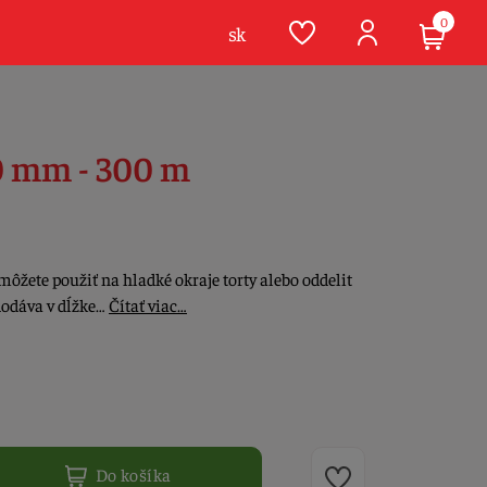
0
sk
40 mm - 300 m
môžete použiť na hladké okraje torty alebo oddelit
 dodáva v dĺžke…
Čítať viac…
Do košíka