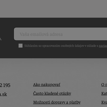
h,
Súhlasím so spracovaním osobných údajov v súlade s
naria
2 195
Ako nakupovať
O 
Často kladené otázky
Kat
a.sk
Možnosti dopravy a platby
Kva