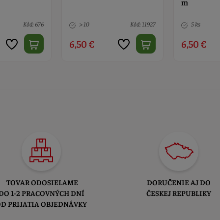
m
m
Kód: 11927
5 ks
Kód: 1837
5 ks
6,50 €
6,90 €
TOVAR ODOSIELAME
DORUČENIE AJ DO
DO 1-2 PRACOVNÝCH DNÍ
ČESKEJ REPUBLIKY
D PRIJATIA OBJEDNÁVKY