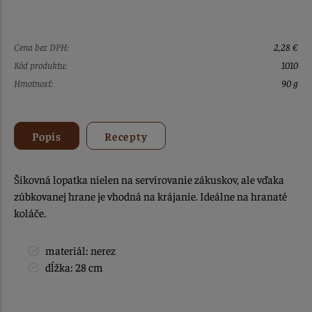
Cena bez DPH:
2,28 €
Kód produktu:
1010
Hmotnosť:
90 g
Popis
Recepty
Šikovná lopatka nielen na servírovanie zákuskov, ale vďaka
zúbkovanej hrane je vhodná na krájanie. Ideálne na hranaté
koláče.
materiál: nerez
dĺžka: 28 cm