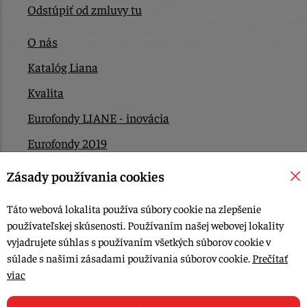
Odstúpiť od zmluvy tu
O nás
Katalóg Liana
Kvalita
Eurofondy LIANE - inovácia
Eurofondy 2019
Eurofondy 2022/2023
Zásady používania cookies
EÚ Plán obnovy
Táto webová lokalita používa súbory cookie na zlepšenie
Kontakt
používateľskej skúsenosti. Používaním našej webovej lokality
vyjadrujete súhlas s používaním všetkých súborov cookie v
súlade s našimi zásadami používania súborov cookie.
Prečítať
© 2015-2026, LIANA GOLIAŠ s.r.o. všetky práva vyhradené.
viac
Upraviť nastavenia Cookies
Web dizajn: MARLOW DESIGN