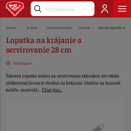
Domov
E-shop
Cukrárske potreby
Ostatné
Stierky, špachle, nože
Lopatka na krájanie a
servírovanie 28 cm
Nedostupné
Šikovná lopatka nielen na servírovanie zákuskov, ale vďaka
zúbkovanej hrane je vhodná na krájanie. Ideálne na hranaté
koláče. materiál:…
Čítať viac…