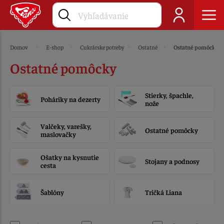
Domov
E-shop
Cukrárske potreby
Ostatné
Ostatné pomôcky
Ostatné pomôcky
Stierky, špachle,
Poháriky na dezerty
nože
Valčeky, varešky,
Ostatné pomôcky
maslovačky
Ošatky na kysnutie
Stojany a podnosy
cesta
Šablóny
Tričká Liana