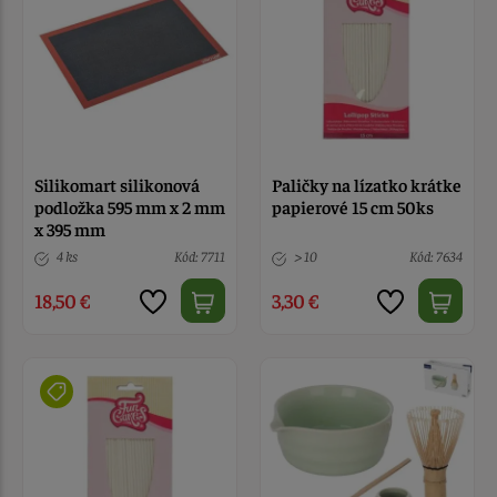
Silikomart silikonová
Paličky na lízatko krátke
podložka 595 mm x 2 mm
papierové 15 cm 50ks
x 395 mm
4 ks
Kód: 7711
> 10
Kód: 7634
18,50 €
3,30 €