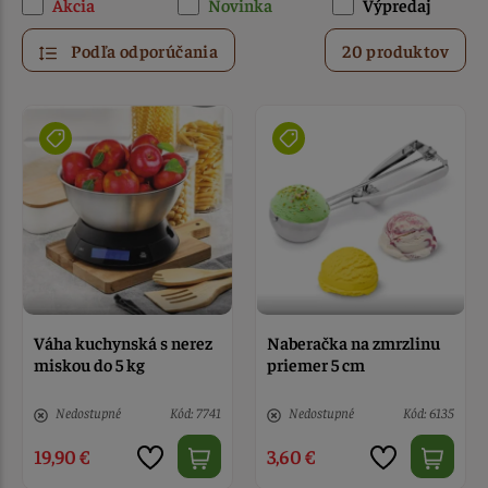
Akcia
Novinka
Výpredaj
Podľa odporúčania
20 produktov
Váha kuchynská s nerez
Naberačka na zmrzlinu
miskou do 5 kg
priemer 5 cm
Nedostupné
Kód: 7741
Nedostupné
Kód: 6135
19,90 €
3,60 €