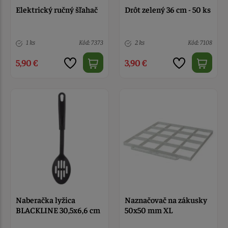
Elektrický ručný šľahač
Drôt zelený 36 cm - 50 ks
1 ks
Kód: 7373
2 ks
Kód: 7108
5,90 €
3,90 €
Naberačka lyžica
Naznačovač na zákusky
BLACKLINE 30,5x6,6 cm
50x50 mm XL