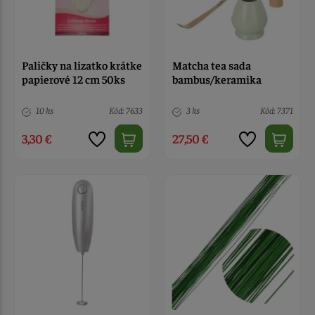
Paličky na lízatko krátke
Matcha tea sada
papierové 12 cm 50ks
bambus/keramika
10 ks
Kód: 7633
3 ks
Kód: 7371
3,30 €
27,50 €