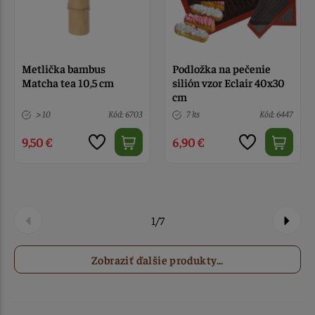
Metlička bambus
Podložka na pečenie
Matcha tea 10,5 cm
silión vzor Eclair 40x30
cm
> 10
Kód: 6703
7 ks
Kód: 6447
9,50 €
6,90 €
1/7
Zobraziť ďalšie produkty...