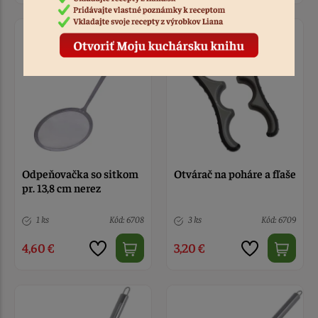
Odpeňovačka so sitkom
Otvárač na poháre a fľaše
pr. 13,8 cm nerez
1 ks
Kód: 6708
3 ks
Kód: 6709
4,60 €
3,20 €