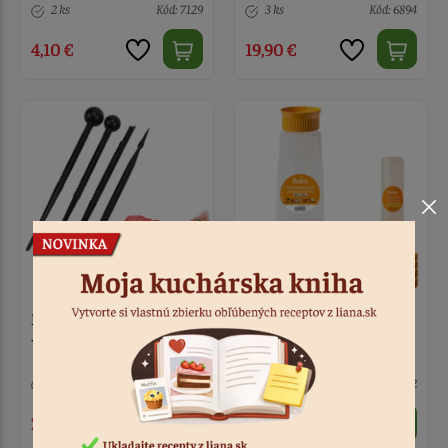
2 ks
Kód: 7129
3 ks
Kód: 6894
4,10 €
19,90 €
Náradie na modelovanie
Fľaša na polevu
- guličky a tyčinky 4 ks
piškótového cesta 500
ml
4 ks
Kód: 7038
4 ks
Kód: 7052
2,30 €
5,30 €