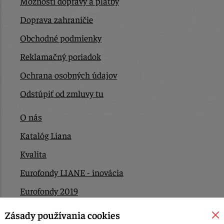
Možnosti dopravy a platby
Doprava zahraničie
Obchodné podmienky
Reklamačný poriadok
Ochrana osobných údajov
Odstúpiť od zmluvy tu
O nás
Katalóg Liana
Kvalita
Eurofondy LIANE - inovácia
Eurofondy 2019
Eurofondy 2022/2023
Zásady používania cookies