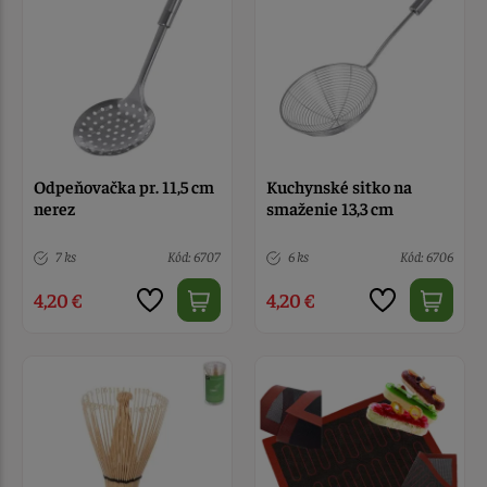
Odpeňovačka pr. 11,5 cm
Kuchynské sitko na
nerez
smaženie 13,3 cm
7 ks
Kód: 6707
6 ks
Kód: 6706
4,20 €
4,20 €