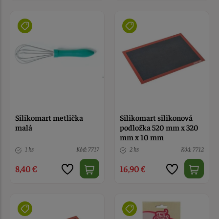
Silikomart metlička
Silikomart silikonová
malá
podložka 520 mm x 320
mm x 10 mm
1 ks
Kód: 7717
2 ks
Kód: 7712
8,40 €
16,90 €