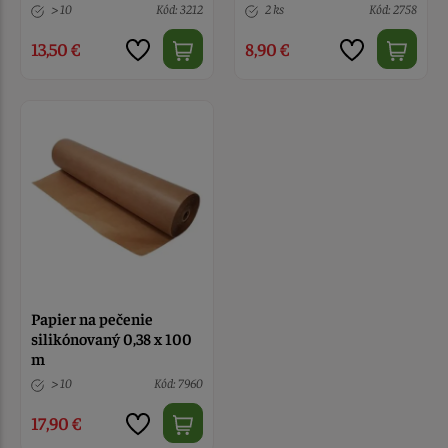
> 10
Kód: 3212
2 ks
Kód: 2758
13,50 €
8,90 €
Papier na pečenie
silikónovaný 0,38 x 100
m
> 10
Kód: 7960
17,90 €