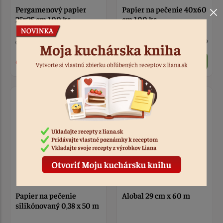
Pergamenový papier
Papier na pečenie 40x60
25x25 cm 100 ks
cm 100 ks
5 ks
Kód: 7361
10 ks
Kód: 7359
6,60 €
14,60 €
Papier na pečenie
Alobal 29 cm x 60 m
silikónovaný 0,38 x 50 m