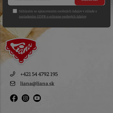
Súhlasím so spracovaním osobných údajov v súlade s
nariadením GDPR o ochrane osobných údajov
.
+421 54 4792 195
liana@liana.sk