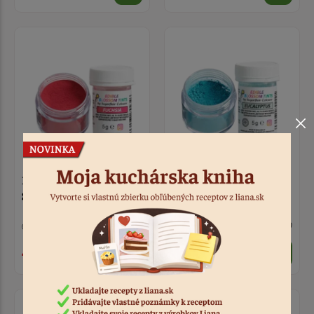
Farba prášková Fuchsia 5
Farba prášková modrá
g
Eucalyptus 5 g
10 ks
Kód: 5491
10 ks
Kód: 5490
4,90 €
4,90 €