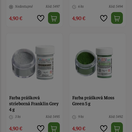
Nedostupné
Kód: 5497
6 ks
Kód: 5494
4,90 €
4,90 €
Farba prášková
Farba prášková Moss
strieborná Franklin Grey
Green 5 g
4 g
3 ks
Kód: 5495
9 ks
Kód: 5492
4,90 €
4,90 €