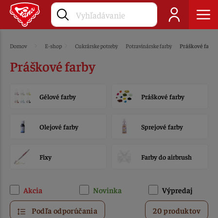
Domov
E-shop
Cukrárske potreby
Potravinárske farby
Práškové farby
Práškové farby
Gélové farby
Práškové farby
Olejové farby
Sprejové farby
Fixy
Farby do airbrush
Akcia
Novinka
Výpredaj
Podľa odporúčania
20 produktov