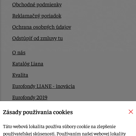
Obchodné podmienky
Reklamačný poriadok
Ochrana osobných údajov
Odstúpiť od zmluvy tu
O nás
Katalóg Liana
Kvalita
Eurofondy LIANE - inovácia
Eurofondy 2019
Eurofondy 2022/2023
Zásady používania cookies
EÚ Plán obnovy
Táto webová lokalita používa súbory cookie na zlepšenie
Kontakt
používateľskej skúsenosti. Používaním našej webovej lokality