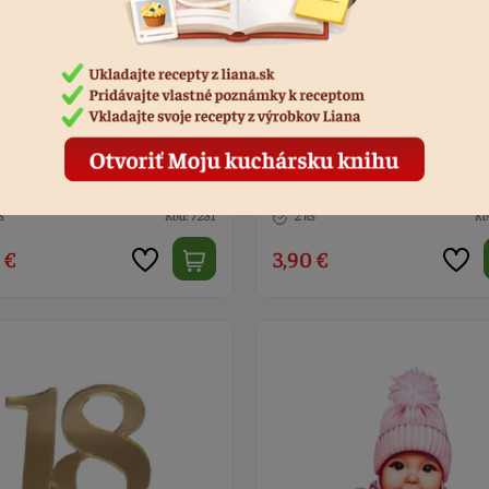
h Všetko najlepšie drevo (8)
Zápich Mladomanželom
s
Kód: 7281
2 ks
Kó
 €
3,90 €