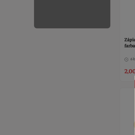
Zápic
farba
6 k
2,00