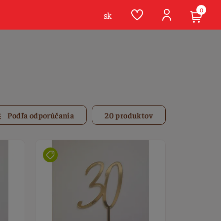
0
sk
Podľa odporúčania
20 produktov