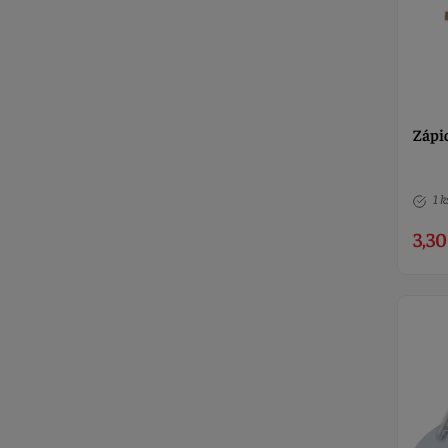
Zápic
1 k
3,30