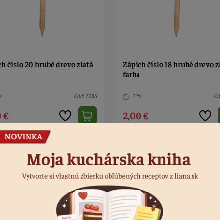
h číslo 20 hrubé drevo zlatá
Zápich číslo 18 hrubé drevo z
farba
s
Kód: 7285
1 ks
Kó
 €
2,00 €