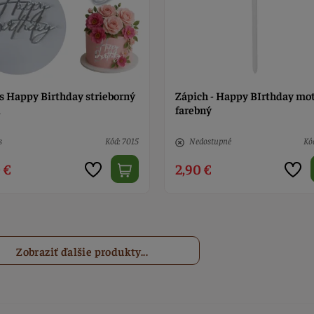
s Happy Birthday strieborný
Zápich - Happy BIrthday mo
l
farebný
s
Kód: 7015
Nedostupné
Kó
 €
2,90 €
Zobraziť ďalšie produkty...