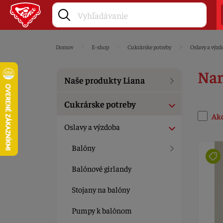
Domov
E-shop
Cukrárske potreby
Oslavy a výzd
Nar
Naše produkty Liana
Cukrárske potreby
Ak
Oslavy a výzdoba
Balóny
Balónové girlandy
Stojany na balóny
Pumpy k balónom