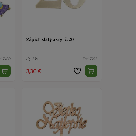
Zápich zlatý akryl č. 20
d: 7400
3 ks
Kód: 7275
3,30 €