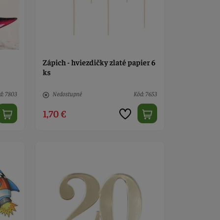
Zápich - hviezdičky zlaté papier 6
ks
d: 7803
Nedostupné
Kód: 7653
1,70 €