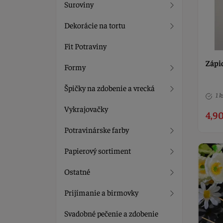
Suroviny
Dekorácie na tortu
Fit Potraviny
Zápic
Formy
Špičky na zdobenie a vrecká
1 k
Vykrajovačky
4,90
Potravinárske farby
Papierový sortiment
Ostatné
Prijímanie a birmovky
Svadobné pečenie a zdobenie