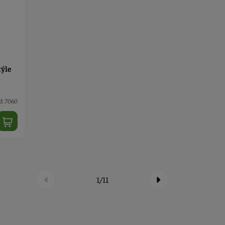
týle
d: 7060
1/11