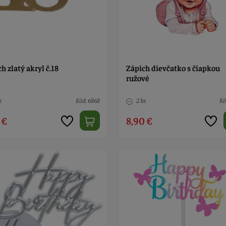
h zlatý akryl č.18
Zápich dievčatko s čiapkou
ružové
s
Kód: 6868
2 ks
Kó
 €
8,90 €