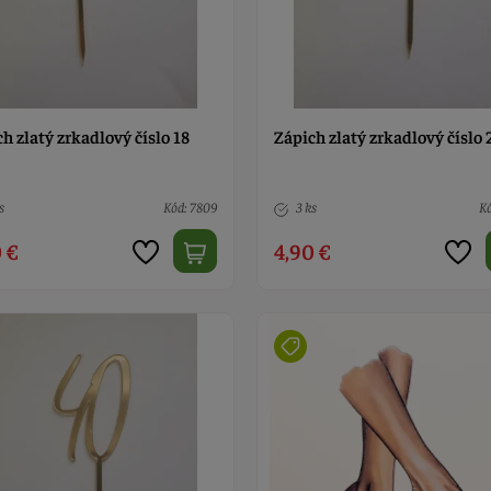
h zlatý zrkadlový číslo 18
Zápich zlatý zrkadlový číslo 
s
Kód: 7809
3 ks
Kó
 €
4,90 €