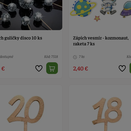
h guličky disco 10 ks
Zápich vesmír - kozmonaut,
raketa 7 ks
dostupné
Kód: 7518
7 ks
Kó
 €
2,40 €