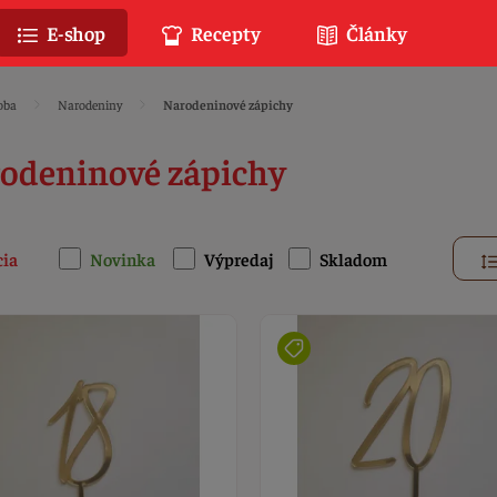
E-shop
Recepty
Články
oba
Narodeniny
Narodeninové zápichy
odeninové zápichy
cia
Novinka
Výpredaj
Skladom