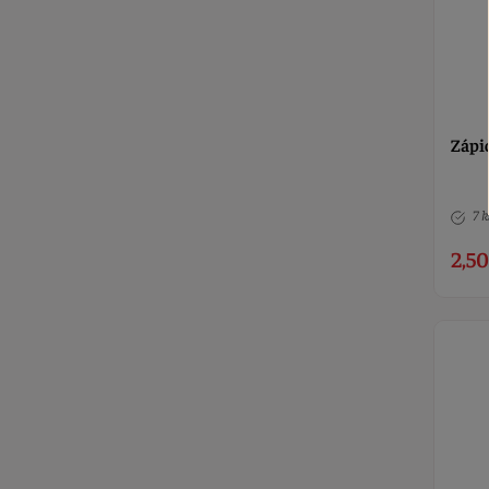
Zápic
7 k
2,50