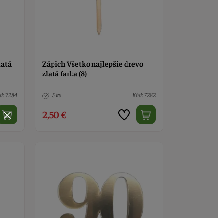
latá
Zápich Všetko najlepšie drevo
zlatá farba (8)
d: 7284
5 ks
Kód: 7282
2,50 €