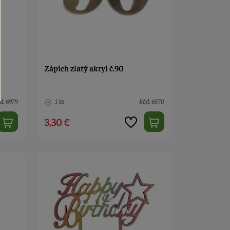
Zápich zlatý akryl č.90
d: 6979
1 ks
Kód: 6870
3,30 €