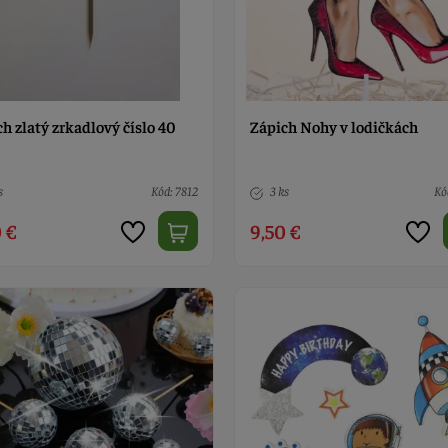
h zlatý zrkadlový číslo 40
Zápich Nohy v lodičkách
s
Kód: 7812
3 ks
Kó
 €
9,50 €