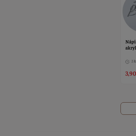
Nápi
akry
1 k
3,90