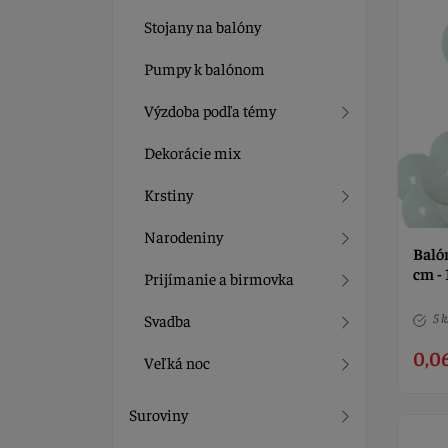
Stojany na balóny
Pumpy k balónom
Výzdoba podľa témy
Dekorácie mix
Krstiny
Narodeniny
Baló
cm - 
Prijímanie a birmovka
5 k
Svadba
0,0
Veľká noc
Suroviny