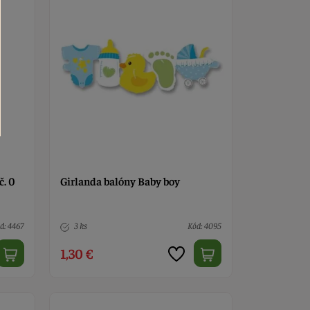
č. 0
Girlanda balóny Baby boy
d: 4467
3 ks
Kód: 4095
1,30 €