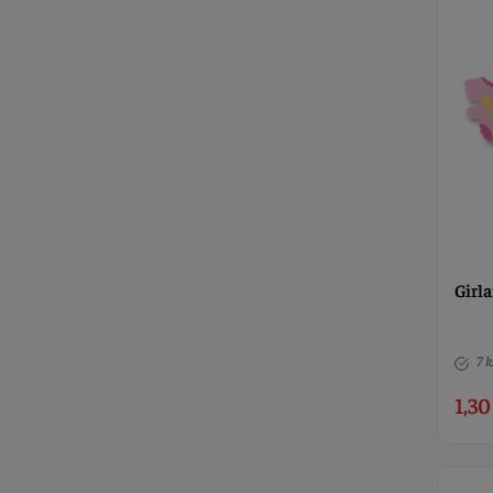
Girla
7 k
1,30