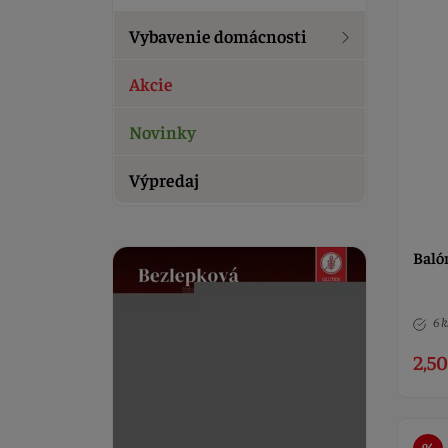
Vybavenie domácnosti
Akcie
Novinky
Výpredaj
Balón
6 k
2,50