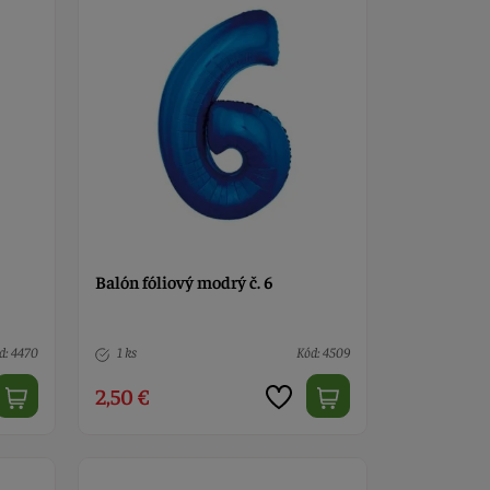
Balón fóliový modrý č. 6
d: 4470
1 ks
Kód: 4509
2,50 €