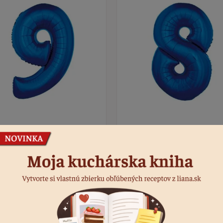
 fóliový modrý č. 9
Balón fóliový modrý č. 8
s
Kód: 4499
4 ks
Kó
 €
2,50 €