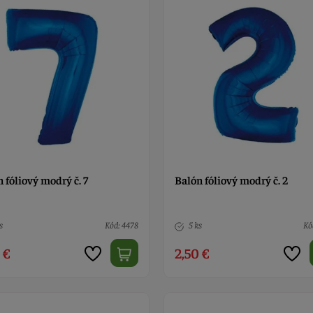
 fóliový modrý č. 7
Balón fóliový modrý č. 2
s
Kód: 4478
5 ks
Kó
 €
2,50 €