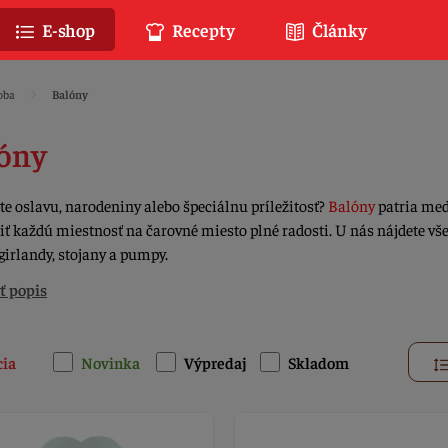
E-shop
Recepty
Články
oba
Balóny
óny
te oslavu, narodeniny alebo špeciálnu príležitosť?
Balóny
patria med
ť každú miestnosť na čarovné miesto plné radosti. U nás nájdete všet
 girlandy, stojany a pumpy.
ť popis
cia
Novinka
Výpredaj
Skladom