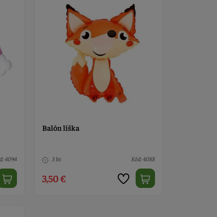
Balón líška
d: 4094
3 ks
Kód: 4088
3,50 €