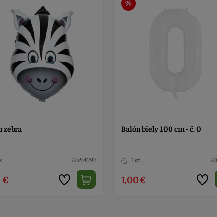
n zebra
Balón biely 100 cm - č. 0
s
Kód: 4090
3 ks
Kó
 €
1,00 €