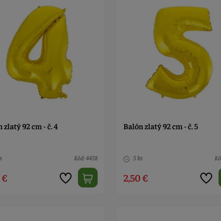
 zlatý 92 cm - č. 4
Balón zlatý 92 cm - č. 5
s
Kód: 4458
5 ks
Kó
 €
2,50 €