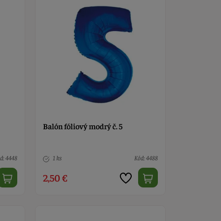
Balón fóliový modrý č. 5
d: 4448
1 ks
Kód: 4488
2,50 €