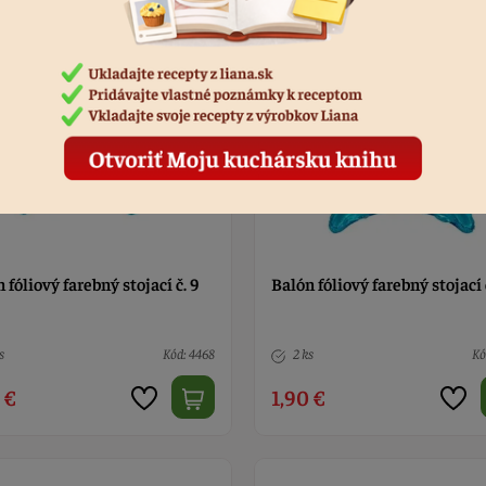
 fóliový farebný stojací č. 9
Balón fóliový farebný stojací 
s
Kód: 4468
2 ks
Kó
 €
1,90 €