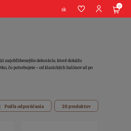
0
sk
zi najobľúbenejšie dekorácie, ktoré dokážu
ko, čo potrebujete – od klasických balónov až po
Podľa odporúčania
20 produktov