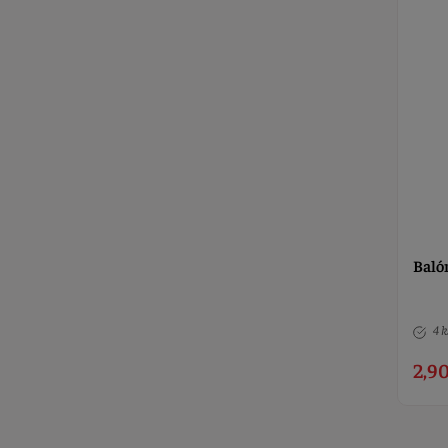
Baló
4 k
2,90