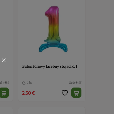
Balón fóliový farebný stojací č. 1
d: 4439
1 ks
Kód: 4495
2,50 €