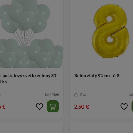
n pastelový svetlo-zelený 30
Balón zlatý 92 cm - č. 8
1 ks
s
Kód: 5166
7 ks
Kó
6 €
2,50 €