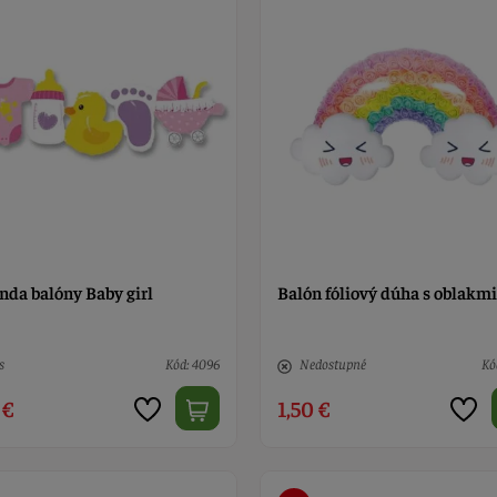
nda balóny Baby girl
Balón fóliový dúha s oblakmi
s
Kód: 4096
Nedostupné
Kó
 €
1,50 €