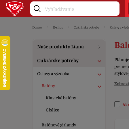
Domov
E-shop
Cukrárske potreby
Oslavy a výzd
Bal
Naše produkty Liana
Plánuje
Cukrárske potreby
premeni
štýlové
Oslavy a výzdoba
Zobrazi
Balóny
Klasické balóny
Ak
Číslice
Balónové girlandy