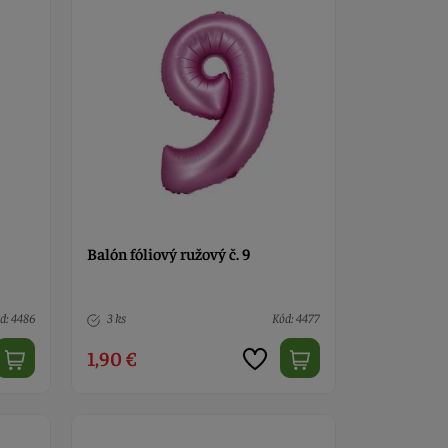
Balón fóliový ružový č. 9
d: 4486
3 ks
Kód: 4477
1,90 €