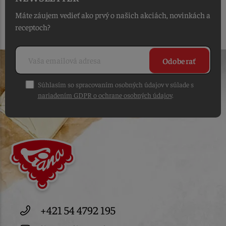
Máte záujem vedieť ako prvý o našich akciách, novinkách a
receptoch?
Odoberať
Súhlasím so spracovaním osobných údajov v súlade s
nariadením GDPR o ochrane osobných údajov
.
+421 54 4792 195