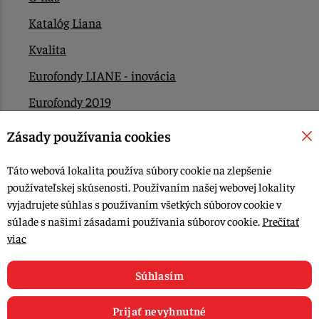
Katalóg Liana
Kvalita
Eurofondy LIANE - inovácia
Eurofondy 2019
Eurofondy 2022/2023
Zásady používania cookies
EÚ Plán obnovy
Táto webová lokalita používa súbory cookie na zlepšenie
Kontakt
používateľskej skúsenosti. Používaním našej webovej lokality
vyjadrujete súhlas s používaním všetkých súborov cookie v
súlade s našimi zásadami používania súborov cookie.
Prečítať
© 2015-2026, LIANA GOLIAŠ s.r.o. všetky práva vyhradené.
viac
Upraviť nastavenia Cookies
Web dizajn: MARLOW DESIGN
Súhlasím
Prijať nevyhnutné