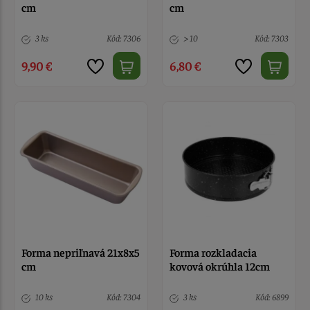
cm
cm
3 ks
Kód: 7306
> 10
Kód: 7303
9,90 €
6,80 €
Forma nepriľnavá 21x8x5
Forma rozkladacia
cm
kovová okrúhla 12cm
10 ks
Kód: 7304
3 ks
Kód: 6899