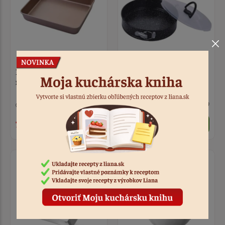
Plech na pečenie
Forma kovová s
nepriľnavý 32 x 27 x 6 cm
vrchnákom 28 cm
10 ks
Kód: 5851
5 ks
Kód: 4770
7,50 €
8,40 €