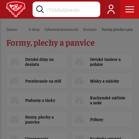
Domov
E-shop
Vybavenie domácnosti
Kuchyňa
Formy, plechy a panvic
Formy, plechy a panvice
Detské dózy na
Detské taniere a
desiatu
poháre
Prestieranie na stôl
Misky a nádoby
Kuchynské náčinie
Podnosy a tácky
a nože
Formy, plechy a
Príbory
panvice
Upratovanie
Kuchyňa ostatné