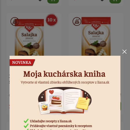
XXL balenie 10 ks
Salajka - jelenia soľ 20 g
Salajka - jelenia soľ 20 g
7 ks
Kód: 6809
> 10
Kód: 7292
2,90 €
0,33 €