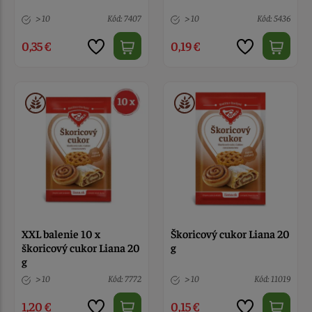
> 10
Kód: 7407
> 10
Kód: 5436
0,35 €
0,19 €
XXL balenie 10 x
Škoricový cukor Liana 20
škoricový cukor Liana 20
g
g
> 10
Kód: 7772
> 10
Kód: 11019
1,20 €
0,15 €