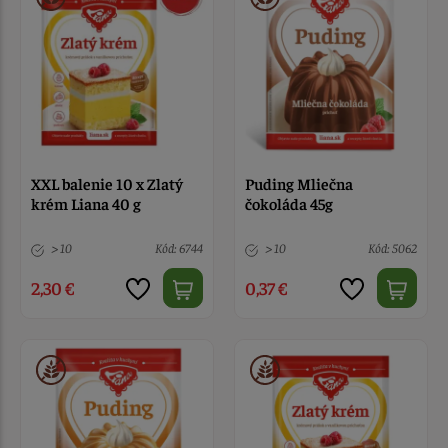
XXL balenie 10 x Zlatý
Puding Mliečna
krém Liana 40 g
čokoláda 45g
> 10
Kód: 6744
> 10
Kód: 5062
2,30 €
0,37 €