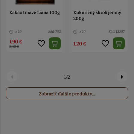
Kakao tmavé Liana 100g
Kukuričný škrob jemný
200g
> 10
Kód: 752
> 10
Kód: 13207
1,90 €
1,20 €
2,10 €
1/2
Zobraziť ďalšie produkty...