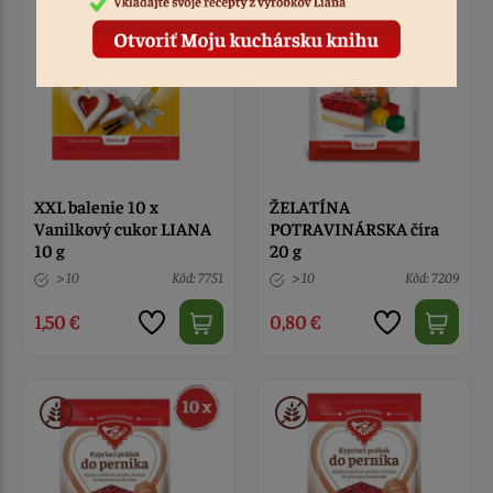
XXL balenie 10 x
ŽELATÍNA
Vanilkový cukor LIANA
POTRAVINÁRSKA číra
10 g
20 g
> 10
Kód: 7751
> 10
Kód: 7209
1,50 €
0,80 €