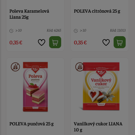
Poleva Karamelová
POLEVA citrónová 25 g
Liana 25g
> 10
Kód: 6265
> 10
Kód: 11013
0,35 €
0,35 €
POLEVA punčová 25 g
Vanilkový cukor LIANA
10 g