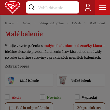
Domov
E-shop
Naše produkty Liana
Pečenie
Malé balenie
Malé balenie
Vitajte v svete pečenia s
malými baleniami od značky Liana
–
ideálne riešenie pre domácich cukrárov, ktorí chcú mať vždy
po ruke kvalitné suroviny v praktických menších baleniach.
Zobraziť popis
Malé balenie
Veľké balenie
Akcia
Novinka
Výpredaj
Podľa odporúčania
20 produktov