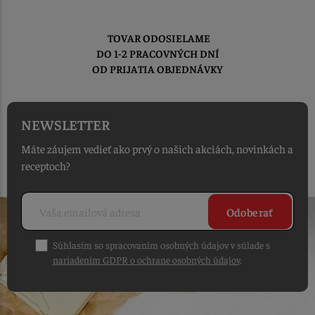
TOVAR ODOSIELAME
DO 1-2 PRACOVNÝCH DNÍ
OD PRIJATIA OBJEDNÁVKY
NEWSLETTER
Máte záujem vedieť ako prvý o našich akciách, novinkách a
receptoch?
Odoberať
Súhlasím so spracovaním osobných údajov v súlade s
nariadením GDPR o ochrane osobných údajov
.