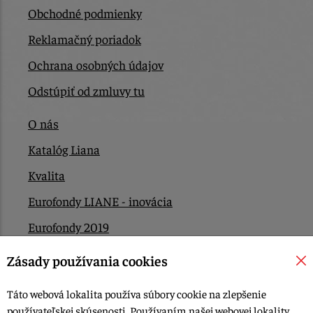
Obchodné podmienky
Reklamačný poriadok
Ochrana osobných údajov
Odstúpiť od zmluvy tu
O nás
Katalóg Liana
Kvalita
Eurofondy LIANE - inovácia
Eurofondy 2019
Eurofondy 2022/2023
Zásady používania cookies
EÚ Plán obnovy
Táto webová lokalita používa súbory cookie na zlepšenie
Kontakt
používateľskej skúsenosti. Používaním našej webovej lokality