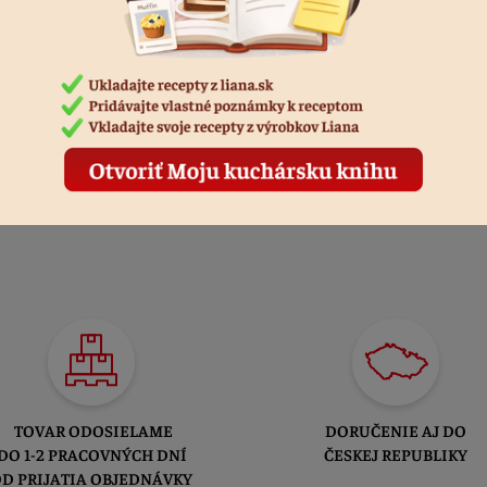
TOVAR ODOSIELAME
DORUČENIE AJ DO
DO 1-2 PRACOVNÝCH DNÍ
ČESKEJ REPUBLIKY
D PRIJATIA OBJEDNÁVKY