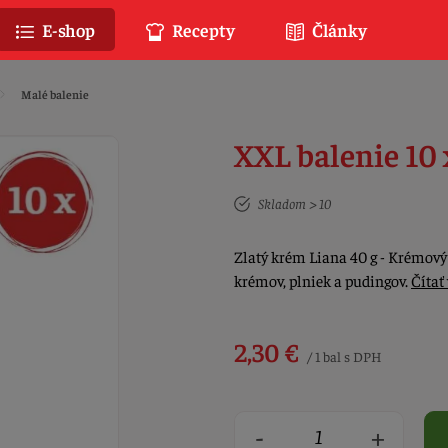
E-shop
Recepty
Články
Malé balenie
XXL balenie 10 
Skladom > 10
Zlatý krém Liana 40 g - Krémový
krémov, plniek a pudingov.
Čítať
2,30 €
/ 1 bal s DPH
-
+