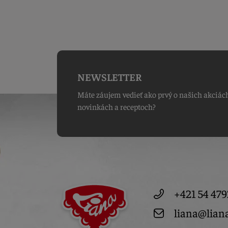
NEWSLETTER
Máte záujem vedieť ako prvý o našich akciác
novinkách a receptoch?
+421 54 479
liana@lian