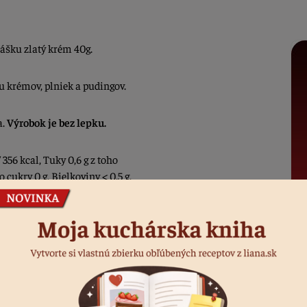
ášku zlatý krém 40g.
 krémov, plniek a pudingov.
a.
Výrobok je bez lepku.
 356 kcal, Tuky 0,6 g z toho
 cukry 0 g, Bielkoviny < 0,5 g,