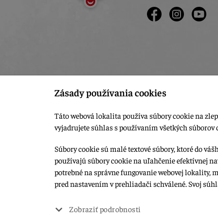
Zásady používania cookies
Táto webová lokalita používa súbory cookie na zlep
vyjadrujete súhlas s používaním všetkých súborov 
Súbory cookie sú malé textové súbory, ktoré do váš
používajú súbory cookie na uľahčenie efektívnej na
© 2015-2026, LIANA GOLIAŠ s.r.o. všetky práva vyhradené.
potrebné na správne fungovanie webovej lokality, 
Upraviť nastavenia Cookies
pred nastavením v prehliadači schválené. Svoj súh
Web dizajn: MARLOW DESIGN
Zobraziť podrobnosti