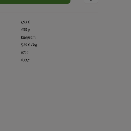
1,93 €
400 g
Kilogram
5,35 € / kg
6744
430 g