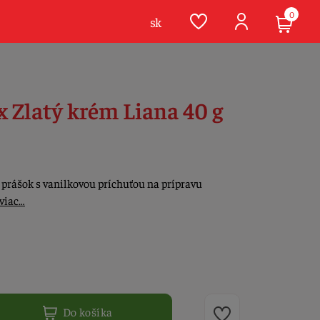
0
sk
x Zlatý krém Liana 40 g
 prášok s vanilkovou príchuťou na prípravu
 viac…
Do košíka