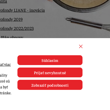
lita
ofondy LIANE - inovácia
rofondy 2019
rofondy 2022/2023
 Plán obnovy
ntakt
Súhlasím
ať viac
Prijať nevyhnutné
ality
toré sú
Zobraziť podrobnosti
a byť
tránke.