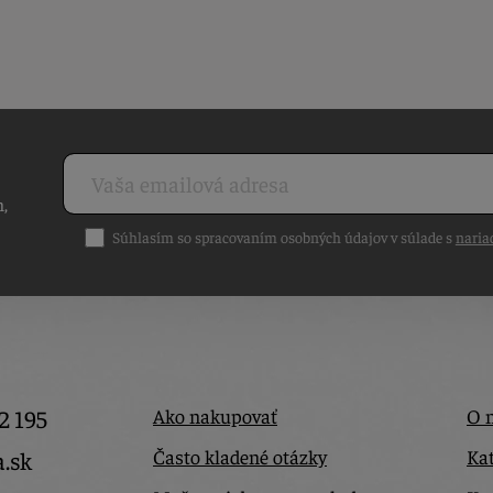
h,
Súhlasím so spracovaním osobných údajov v súlade s
naria
2 195
Ako nakupovať
O 
Často kladené otázky
Kat
a.sk