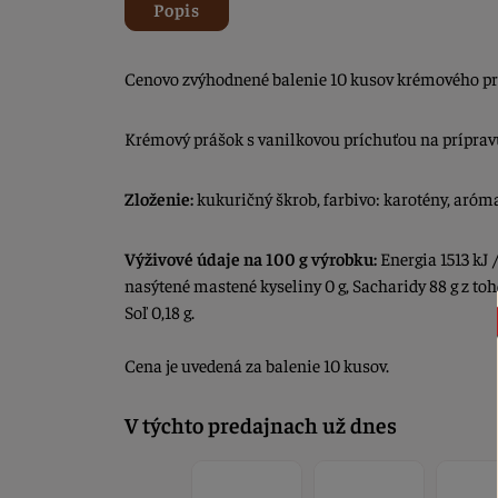
Popis
Cenovo zvýhodnené balenie 10 kusov krémového pr
Krémový prášok s vanilkovou príchuťou na prípravu
Zloženie:
kukuričný škrob, farbivo: karotény, aróm
Výživové údaje na 100 g výrobku:
Energia 1513 kJ /
nasýtené mastené kyseliny 0 g, Sacharidy 88 g z toho
Soľ 0,18 g.
Cena je uvedená za balenie 10 kusov.
V týchto predajnach už dnes