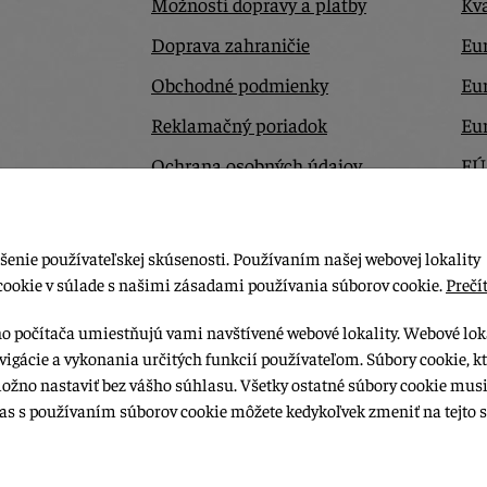
Možnosti dopravy a platby
Kva
Doprava zahraničie
Eur
Obchodné podmienky
Eu
Reklamačný poriadok
Eu
Ochrana osobných údajov
EÚ
Odstúpiť od zmluvy tu
Ko
šenie používateľskej skúsenosti. Používaním našej webovej lokality
cookie v súlade s našimi zásadami používania súborov cookie.
Prečít
ho počítača umiestňujú vami navštívené webové lokality. Webové lok
vigácie a vykonania určitých funkcií používateľom. Súbory cookie, k
možno nastaviť bez vášho súhlasu. Všetky ostatné súbory cookie musi
las s používaním súborov cookie môžete kedykoľvek zmeniť na tejto s