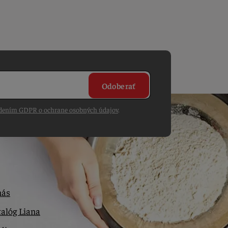
Odoberať
dením GDPR o ochrane osobných údajov
.
nás
alóg Liana