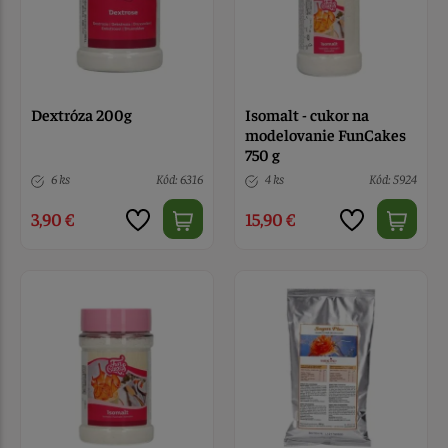
Dextróza 200g
Isomalt - cukor na
modelovanie FunCakes
750 g
6 ks
Kód: 6316
4 ks
Kód: 5924
3,90 €
15,90 €