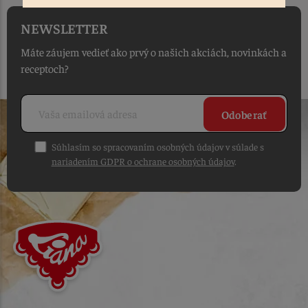
NEWSLETTER
Máte záujem vedieť ako prvý o našich akciách, novinkách a
receptoch?
Odoberať
Súhlasím so spracovaním osobných údajov v súlade s
nariadením GDPR o ochrane osobných údajov
.