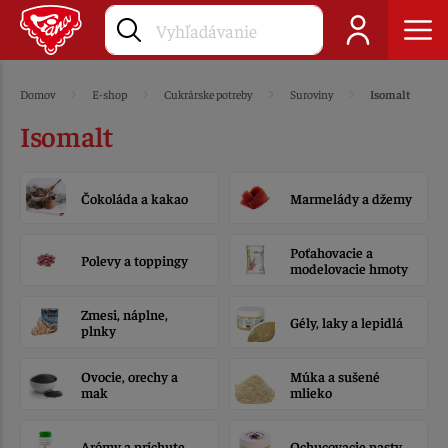
Domov
E-shop
Cukrárske potreby
Suroviny
Isomalt
Isomalt
Čokoláda a kakao
Marmelády a džemy
Poťahovacie a
Polevy a toppingy
modelovacie hmoty
Zmesi, náplne,
Gély, laky a lepidlá
plnky
Ovocie, orechy a
Múka a sušené
mak
mlieko
Arómy a príchute
Ochucovacie pasty