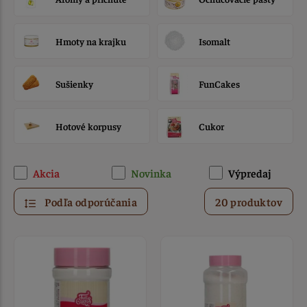
Hmoty na krajku
Isomalt
Sušienky
FunCakes
Hotové korpusy
Cukor
Akcia
Novinka
Výpredaj
Podľa odporúčania
20 produktov