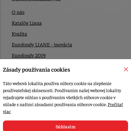
O nás
Katalóg Liana
Kvalita
Eurofondy LIANE - inovácia
Eurofondy 2019
Eurofondy 2022/2023
Zásady používania cookies
EÚ Plán obnovy
Táto webová lokalita používa súbory cookie na zlepšenie
Kontakt
používateľskej skúsenosti. Používaním našej webovej lokality
vyjadrujete súhlas s používaním všetkých súborov cookie v
súlade s našimi zásadami používania súborov cookie.
Prečítať
© 2015-2026, LIANA GOLIAŠ s.r.o. všetky práva vyhradené.
viac
Upraviť nastavenia Cookies
Web dizajn: MARLOW DESIGN
Súhlasím