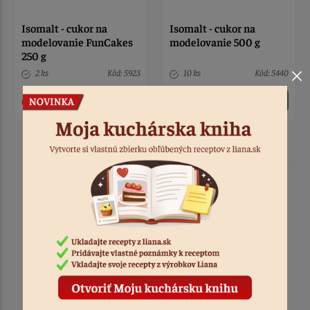
Isomalt - cukor na
Isomalt - cukor na
modelovanie FunCakes
modelovanie 500 g
250 g
2 ks
Kód: 5923
10 ks
Kód: 5440
6,00 €
9,90 €
TOVAR ODOSIELAME
DO 1-2 PRACOVNÝCH DNÍ
OD PRIJATIA OBJEDNÁVKY