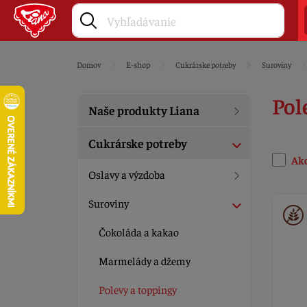
Domov
E-shop
Cukrárske potreby
Suroviny
Pol
Naše produkty Liana
Cukrárske potreby
Ak
Oslavy a výzdoba
Suroviny
Čokoláda a kakao
Marmelády a džemy
Polevy a toppingy