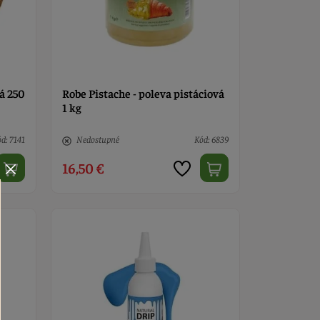
á 250
Robe Pistache - poleva pistáciová
1 kg
d: 7141
Nedostupné
Kód: 6839
16,50 €