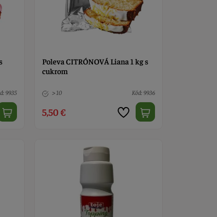
s
Poleva CITRÓNOVÁ Liana 1 kg s
cukrom
d: 9935
> 10
Kód: 9936
5,50 €