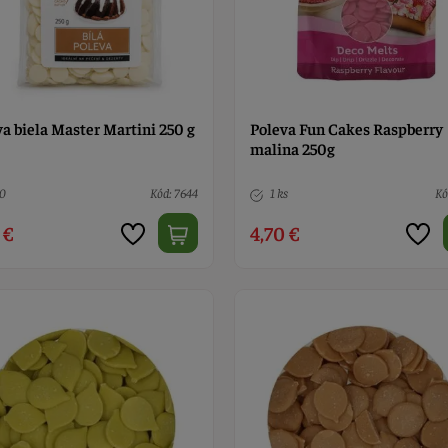
a biela Master Martini 250 g
Poleva Fun Cakes Raspberry
malina 250g
10
Kód: 7644
1 ks
Kó
 €
4,70 €