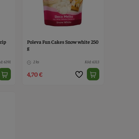
rip
Poleva Fun Cakes Snow white 250
g
d: 6391
2 ks
Kód: 6313
4,70 €