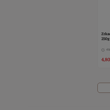
Zrka
250g
4 k
4,80