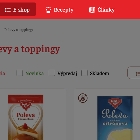
E-shop
Recepty
Články
Polevy a toppingy
evy a toppingy
cia
Novinka
Výpredaj
Skladom