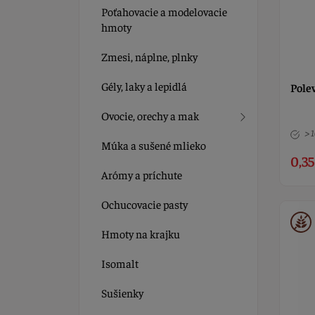
Poťahovacie a modelovacie
hmoty
Zmesi, náplne, plnky
Gély, laky a lepidlá
Pole
Ovocie, orechy a mak
> 
Múka a sušené mlieko
0,35
Arómy a príchute
Ochucovacie pasty
Hmoty na krajku
Isomalt
Sušienky