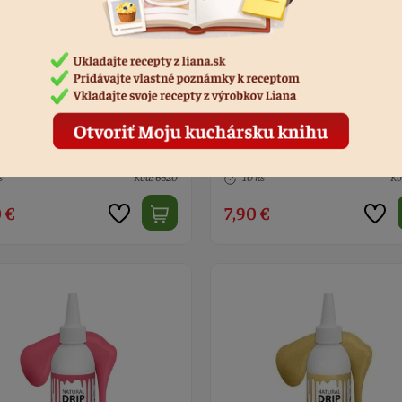
va čokoládová Natural Drip
Kráľovská glazúra 900 g
ral vanilka 100 ml
s
Kód: 6620
10 ks
Kó
 €
7,90 €