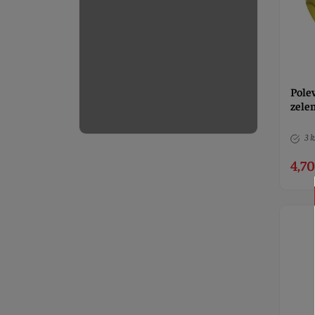
Pole
zelen
3 k
4,70