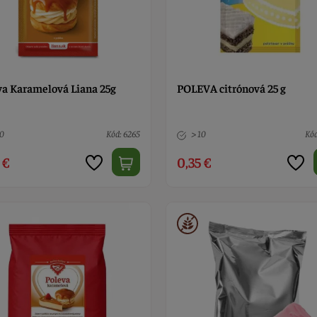
va Karamelová Liana 25g
POLEVA citrónová 25 g
10
Kód: 6265
> 10
Kód
 €
0,35 €