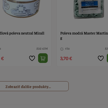
dlová poleva neutral Mirall
Poleva modrá Master Martin
g
s
Kód: 6194
4 ks
Kó
 €
3,70 €
Zobraziť ďalšie produkty...