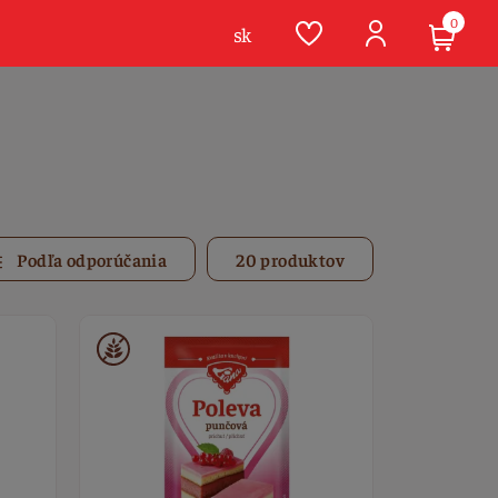
0
sk
Podľa odporúčania
20 produktov