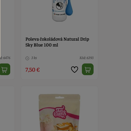
Poleva čokoládová Natural Drip
Sky Blue 100 ml
d: 6476
3 ks
Kód: 6393
7,50 €