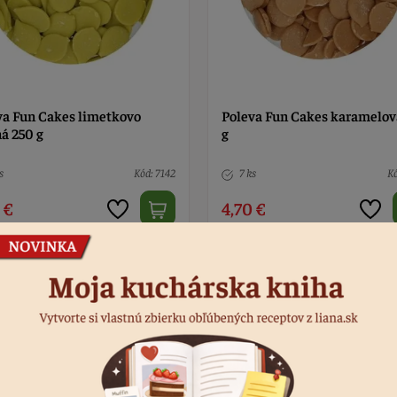
va Fun Cakes limetkovo
Poleva Fun Cakes karamelov
á 250 g
g
s
Kód: 7142
7 ks
Kó
 €
4,70 €