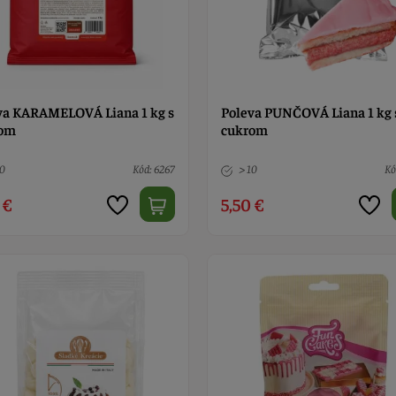
va KARAMELOVÁ Liana 1 kg s
Poleva PUNČOVÁ Liana 1 kg 
rom
cukrom
10
Kód: 6267
> 10
Kó
 €
5,50 €