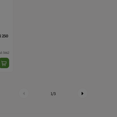
i 250
d: 5662
1/3