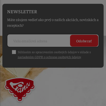
NEWSLETTER
Máte záujem vedieť ako prvý o našich akciách, novinkách a
receptoch?
Odoberať
Súhlasím so spracovaním osobných údajov v súlade s
nariadením GDPR o ochrane osobných údajov
.