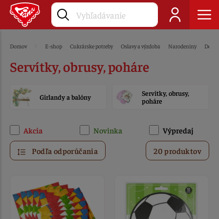
Domov
E-shop
Cukrárske potreby
Oslavy a výzdoba
Narodeniny
Dekor
Servítky, obrusy, poháre
Servítky, obrusy,
Girlandy a balóny
poháre
Akcia
Novinka
Výpredaj
Podľa odporúčania
20 produktov