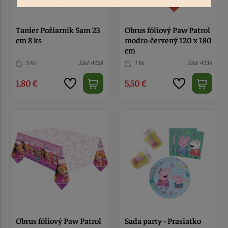
Tanier Požiarnik Sam 23
Obrus fóliový Paw Patrol
cm 8 ks
modro-červený 120 x 180
cm
3 ks
Kód: 4258
1 ks
Kód: 4239
1,80 €
5,50 €
Obrus fóliový Paw Patrol
Sada party - Prasiatko