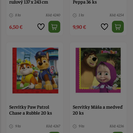
ružový 137 x 243 cm
Peppa 36 ks
8 ks
Kód: 4240
1 ks
Kód: 4254
6,50 €
9,90 €
Servítky Paw Patrol
Servítky Máša a medveď
Chase a Rubble 20 ks
20 ks
9 ks
Kód: 4267
9 ks
Kód: 4236