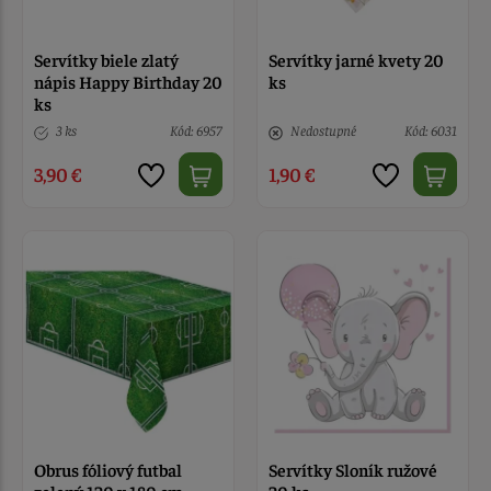
Servítky biele zlatý
Servítky jarné kvety 20
nápis Happy Birthday 20
ks
ks
3 ks
Kód: 6957
Nedostupné
Kód: 6031
3,90 €
1,90 €
Obrus fóliový futbal
Servítky Sloník ružové