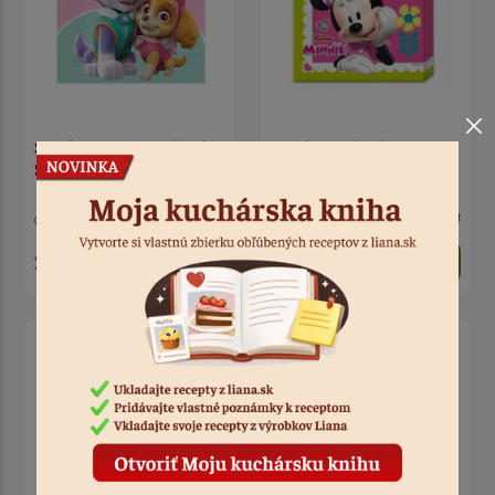
Servítky zeleno-ružové
Servítky Minnie 20 ks
Skye a Everest 20 ks
6 ks
Kód: 4493
Nedostupné
Kód: 4464
2,90 €
2,80 €