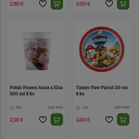
2,90 €
3,00 €
Pohár Frozen Anna a Elza
Tanier Paw Patrol 20 cm
200 ml 8 ks
8 ks
8 ks
Kód: 4492
3 ks
Kód: 4444
2,50 €
3,00 €