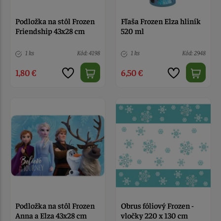
Podložka na stôl Frozen
Fľaša Frozen Elza hliník
Friendship 43x28 cm
520 ml
1 ks
Kód: 4198
1 ks
Kód: 2948
1,80 €
6,50 €
Podložka na stôl Frozen
Obrus fóliový Frozen -
Anna a Elza 43x28 cm
vločky 220 x 130 cm