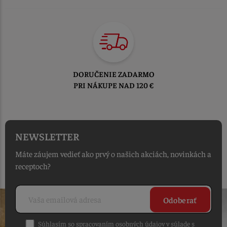
TOVAR ODOSIELAME
DO 1-2 PRACOVNÝCH DNÍ
OD PRIJATIA OBJEDNÁVKY
NEWSLETTER
Máte záujem vedieť ako prvý o našich akciách, novinkách a
receptoch?
Odoberať
Súhlasím so spracovaním osobných údajov v súlade s