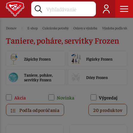
Domov
E-shop
Cukrárske potreby
Oslavy a výzdoba
Výzdoba podľa témy
Taniere, poháre, servítky Frozen
Zápichy Frozen
Figúrky Frozen
Taniere, poháre,
Dózy Frozen
servítky Frozen
Akcia
Novinka
Výpredaj
Podľa odporúčania
20 produktov