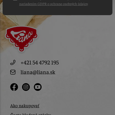
nariadením GDPR o ochrane osobných údajov
.
+421 54 4792 195
liana@liana.sk
Ako nakupovať
Často kladené otázky