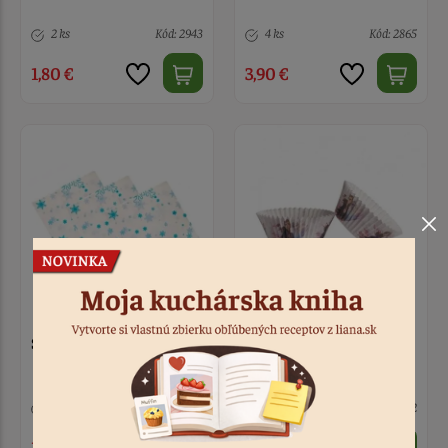
2 ks
Kód: 2943
4 ks
Kód: 2865
1,80 €
3,90 €
Servítky Frozen
Košíčky papierové
Frozen 25 ks
7 ks
Kód: 9116
3 ks
Kód: 1442
1,70 €
2,50 €