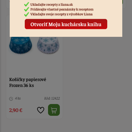
Košíčky papierové
Frozen 36 ks
4 ks
Kód: 12422
2,90 €