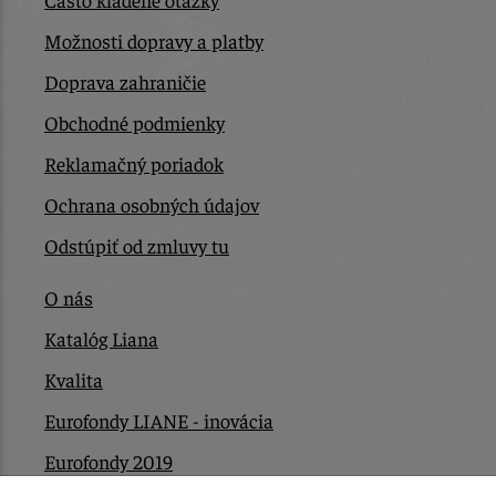
Možnosti dopravy a platby
Doprava zahraničie
Obchodné podmienky
Reklamačný poriadok
Ochrana osobných údajov
Odstúpiť od zmluvy tu
O nás
Katalóg Liana
Kvalita
Eurofondy LIANE - inovácia
Eurofondy 2019