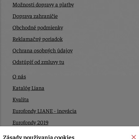
Možnosti dopravy a platby
Doprava zahraničie
Obchodné podmienky
Reklamačný poriadok
Ochrana osobných údajov
Odstúpiť od zmluvy tu
O nás
Katalóg Liana
Kvalita
Eurofondy LIANE - inovácia
Eurofondy 2019
Eurofondy 2022/2023
Zásady používania cookies