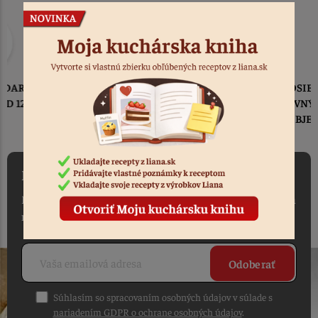
TOVAR ODOSIELAME
DO 1-2 PRACOVNÝCH DNÍ
OD PRIJATIA OBJEDNÁVKY
NEWSLETTER
Máte záujem vedieť ako prvý o našich akciách, novinkách a
receptoch?
Odoberať
Súhlasím so spracovaním osobných údajov v súlade s
nariadením GDPR o ochrane osobných údajov
.