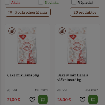
Akcia
Novinka
Výpredaj
Podľa odporúčania
20 produktov
Cake mix Liana 5 kg
Bakery mix Liana s
vlákninou 5 kg
> 10
Kód: 13055
> 10
Kód: 12872
21,00 €
26,00 €