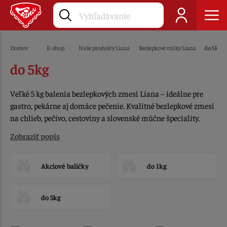
Domov
E-shop
Naše produkty Liana
Bezlepkové múky Liana
do 5kg
do 5kg
Veľké 5 kg balenia bezlepkových zmesí Liana – ideálne pre
gastro, pekárne aj domáce pečenie. Kvalitné bezlepkové zmesi
na chlieb, pečivo, cestoviny a slovenské múčne špeciality.
Zobraziť popis
Akciové balíčky
do 1kg
do 5kg