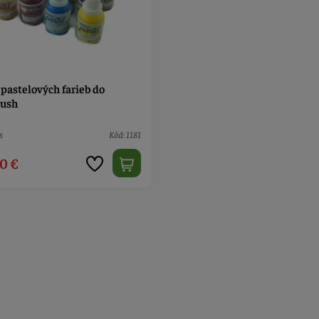
pastelových farieb do
rush
s
Kód: 1181
0 €