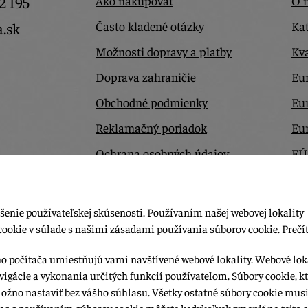
2 195
Ako nakupovať
O 
Často kladené otázky
Kat
a.sk
Možnosti dopravy a platby
Kva
Doprava zahraničie
Eur
Obchodné podmienky
Eu
Reklamačný poriadok
Eu
Ochrana osobných údajov
EÚ
Odstúpiť od zmluvy tu
Ko
šenie používateľskej skúsenosti. Používaním našej webovej lokality
cookie v súlade s našimi zásadami používania súborov cookie.
Prečít
ho počítača umiestňujú vami navštívené webové lokality. Webové lok
vigácie a vykonania určitých funkcií používateľom. Súbory cookie, k
možno nastaviť bez vášho súhlasu. Všetky ostatné súbory cookie musi
las s používaním súborov cookie môžete kedykoľvek zmeniť na tejto s