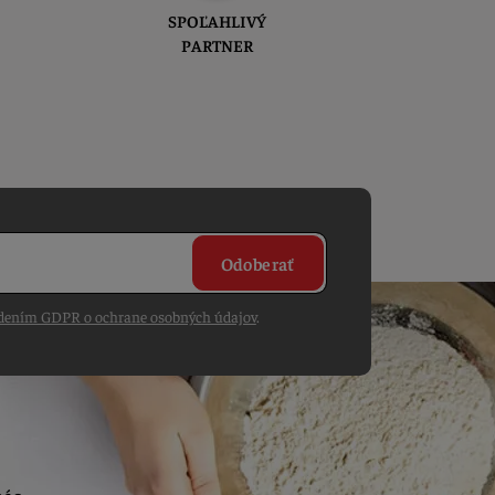
SPOĽAHLIVÝ
PARTNER
Odoberať
dením GDPR o ochrane osobných údajov
.