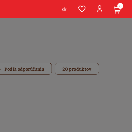
0
sk
Podľa odporúčania
20 produktov