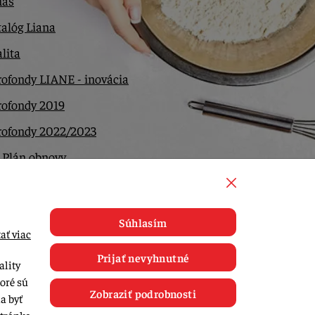
nás
alóg Liana
lita
ofondy LIANE - inovácia
rofondy 2019
rofondy 2022/2023
 Plán obnovy
ntakt
Súhlasím
ať viac
Prijať nevyhnutné
ality
toré sú
Zobraziť podrobnosti
a byť
tránke.