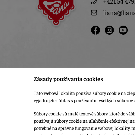
+421 54 479
liana@lian
Zásady používania cookies
Táto webová lokalita používa súbory cookie na zlep
vyjadrujete súhlas s používaním všetkých súborov 
Súbory cookie sú malé textové súbory, ktoré do váš
používajú súbory cookie na uľahčenie efektívnej na
© 2015-2026, LIANA GOLIAŠ s.r.o. všetky práva vyhradené.
potrebné na správne fungovanie webovej lokality, 
Upraviť nastavenia Cookies
pred nastavením v prehliadači schválené. Svoj súh