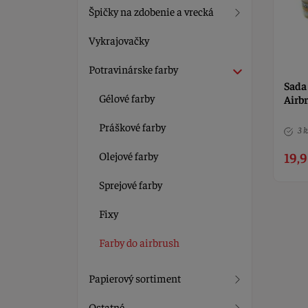
Špičky na zdobenie a vrecká
Vykrajovačky
Potravinárske farby
Sada 
Gélové farby
Airb
Práškové farby
3 k
Olejové farby
19,9
Sprejové farby
Fixy
Farby do airbrush
Papierový sortiment
Ostatné