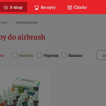
E-shop
Recepty
Články
 farby
Farby do airbrush
by do airbrush
cia
Novinka
Výpredaj
Skladom