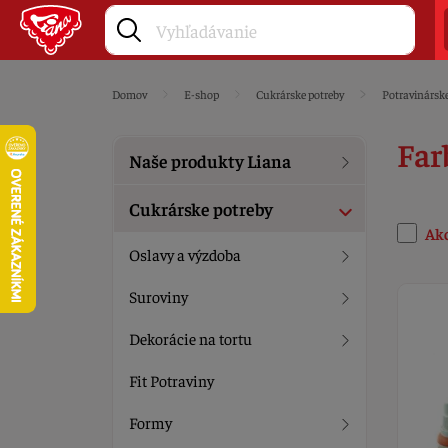
Domov
E-shop
Cukrárske potreby
Potravinárske
Far
Naše produkty Liana
Cukrárske potreby
Ak
Oslavy a výzdoba
Suroviny
Dekorácie na tortu
Fit Potraviny
Formy