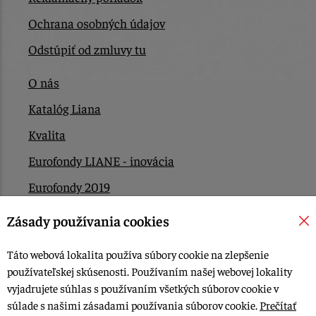
Ochrana osobných údajov
Odstúpiť od zmluvy tu
O nás
Katalóg Liana
Kvalita
Eurofondy LIANE - inovácia
Eurofondy 2019
Eurofondy 2022/2023
Zásady používania cookies
EÚ Plán obnovy
Táto webová lokalita používa súbory cookie na zlepšenie
Kontakt
používateľskej skúsenosti. Používaním našej webovej lokality
vyjadrujete súhlas s používaním všetkých súborov cookie v
súlade s našimi zásadami používania súborov cookie.
Prečítať
© 2015-2026, LIANA GOLIAŠ s.r.o. všetky práva vyhradené.