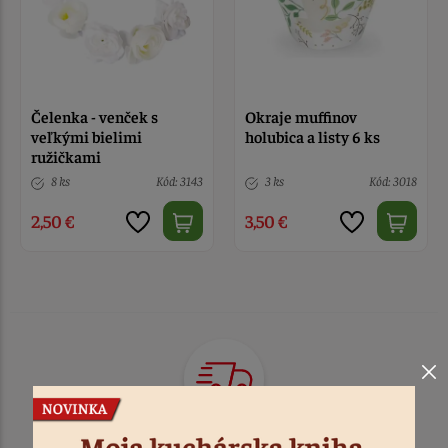
Čelenka - venček s
Okraje muffinov
veľkými bielimi
holubica a listy 6 ks
ružičkami
8 ks
Kód: 3143
3 ks
Kód: 3018
2,50 €
3,50 €
TOVAR ODOSIELAME