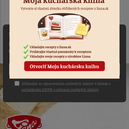
DO 1-2 PRACOVNÝCH DNÍ
OD PRIJATIA OBJEDNÁVKY
NEWSLETTER
Máte záujem vedieť ako prvý o našich akciách, novinkách a
receptoch?
Odoberať
Súhlasím so spracovaním osobných údajov v súlade s
nariadením GDPR o ochrane osobných údajov
.