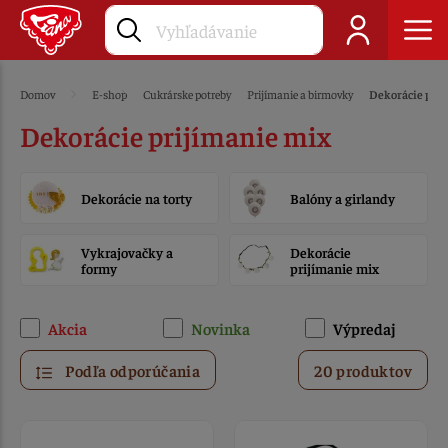
Domov
E-shop
Cukrárske potreby
Prijímanie a birmovky
Dekorácie pri
Dekorácie prijímanie mix
Dekorácie na torty
Balóny a girlandy
Vykrajovačky a
Dekorácie
formy
prijímanie mix
Akcia
Novinka
Výpredaj
Podľa odporúčania
20 produktov