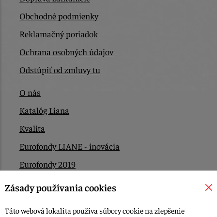
Obchodné podmienky
Reklamačný poriadok
Ochrana osobných údajov
Odstúpiť od zmluvy tu
O nás
Katalóg Liana
Kvalita
Eurofondy LIANE - inovácia
Eurofondy 2019
Eurofondy 2022/2023
Zásady používania cookies
EÚ Plán obnovy
Táto webová lokalita používa súbory cookie na zlepšenie