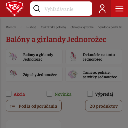
Domov
E-shop
Cukrárske potreby
Oslavy a výzdoba
Výzdoba podľa témy
Balóny a girlandy Jednorožec
Balóny a girlandy
Dekorácie na tortu
Jednorožec
Jednorožec
Taniere, poháre,
Zápichy Jednorožec
servítky Jednorožec
Akcia
Novinka
Výpredaj
Podľa odporúčania
20 produktov