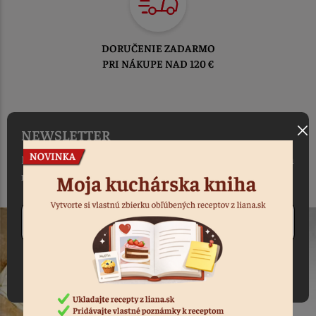
DORUČENIE ZADARMO
PRI NÁKUPE NAD 120 €
NEWSLETTER
Máte záujem vedieť ako prvý o našich akciách, novinkách a
receptoch?
Odoberať
Súhlasím so spracovaním osobných údajov v súlade s
nariadením GDPR o ochrane osobných údajov
.