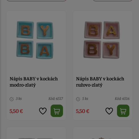
Nápis BABY v kockách
Nápis BABY v kockách
modro-zlatý
ružovo-zlatý
3 ks
Kód: 6517
5 ks
Kód: 6516
5,50 €
5,50 €