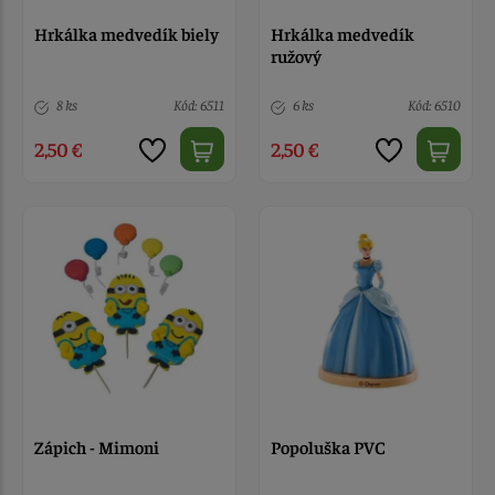
Hrkálka medvedík biely
Hrkálka medvedík
ružový
8 ks
Kód: 6511
6 ks
Kód: 6510
2,50 €
2,50 €
Zápich - Mimoni
Popoluška PVC