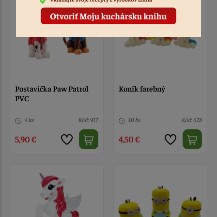
Postavička Paw Patrol
Koník farebný
PVC
4 ks
Kód: 917
10 ks
Kód: 628
5,90 €
4,50 €