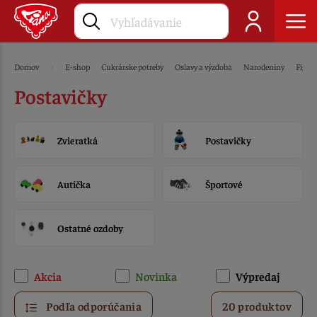
Domov
E-shop
Cukrárske potreby
Oslavy a výzdoba
Narodeniny
Figúrk
Postavičky
Zvieratká
Postavičky
Autíčka
Športové
Ostatné ozdoby
Akcia
Novinka
Výpredaj
Podľa odporúčania
20 produktov