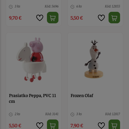
3 ks
Kód: 5696
6 ks
Kód: 12855
9,70 €
5,50 €
Prasiatko Peppa, PVC 11
Frozen Olaf
cm
2 ks
Kód: 3141
3 ks
Kód: 12817
5,50 €
7,90 €