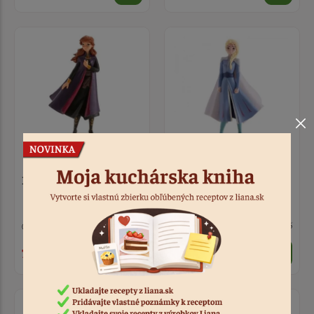
Frozen Anna
Frozen Elza
7 ks
Kód: 12818
2 ks
Kód: 386
7,90 €
7,30 €