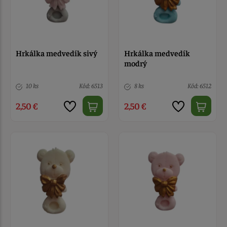
Hrkálka medvedík sivý
Hrkálka medvedík
modrý
10 ks
Kód: 6513
8 ks
Kód: 6512
2,50 €
2,50 €