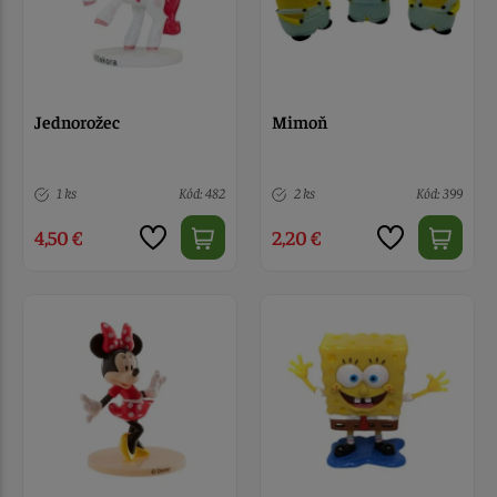
Jednorožec
Mimoň
1 ks
Kód: 482
2 ks
Kód: 399
4,50 €
2,20 €