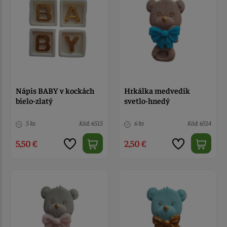
Nápis BABY v kockách
Hrkálka medvedík
bielo-zlatý
svetlo-hnedý
5 ks
Kód: 6515
6 ks
Kód: 6514
5,50 €
2,50 €