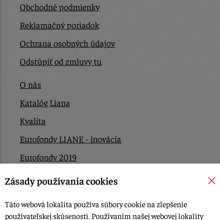
Obchodné podmienky
Reklamačný poriadok
Ochrana osobných údajov
Odstúpiť od zmluvy tu
O nás
Katalóg Liana
Kvalita
Eurofondy LIANE - inovácia
Eurofondy 2019
Eurofondy 2022/2023
Zásady používania cookies
EÚ Plán obnovy
Táto webová lokalita používa súbory cookie na zlepšenie
Kontakt
používateľskej skúsenosti. Používaním našej webovej lokality