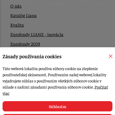
O nás
Katalóg Liana
Kvalita
Eurofondy LIANE - inovácia
Eurofondy 2019
Eurofondy 2022/2023
Zásady používania cookies
EÚ Plán obnovy
Táto webová lokalita používa súbory cookie na zlepšenie
Kontakt
používateľskej skúsenosti. Používaním našej webovej lokality
vyjadrujete súhlas s používaním všetkých súborov cookie v
súlade s našimi zásadami používania súborov cookie.
Prečítať
© 2015-2026, LIANA GOLIAŠ s.r.o. všetky práva vyhradené.
viac
Upraviť nastavenia Cookies
Web dizajn: MARLOW DESIGN
Súhlasím