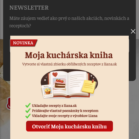
NEWSLETTER
Máte záujem vedieť ako prvý o našich akciách, novinkách a
receptoch?
Odoberať
Súhlasím so spracovaním osobných údajov v súlade s
nariadením GDPR o ochrane osobných údajov
.
+421 54 4792 195