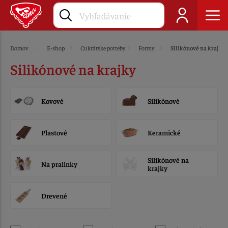
Domov
E-shop
Cukrárske potreby
Formy
Silikónové na krajky
Silikónové na krajky
Kovové
Silikónové
Plastové
Keramické
Silikónové na
Na pralinky
krajky
Drevené