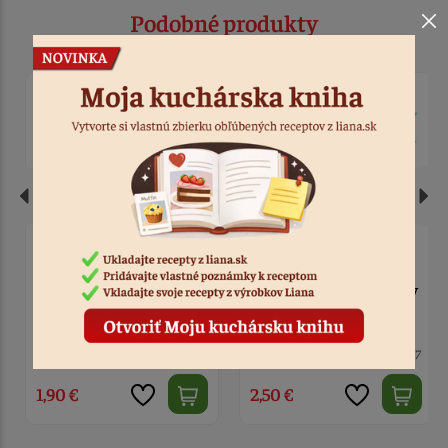
Podobné produkty
Balóny - ružové It's a Girl
Zápich modrý - It's a Boy
30 cm - 6 ks
a modré body
2 ks
Kód: 2588
4 ks
Kód: 2497
1,90 €
2,50 €