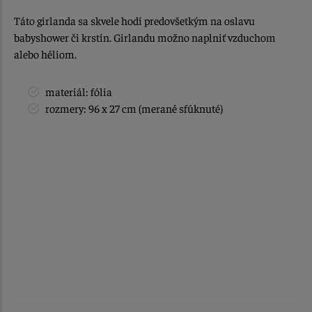
Táto girlanda sa skvele hodí predovšetkým na oslavu
babyshower či krstín. Girlandu možno naplniť vzduchom
alebo héliom.
materiál: fólia
rozmery: 96 x 27 cm (merané sfúknuté)