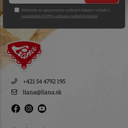
Súhlasím so spracovaním osobných údajov v súlade s
nariadením GDPR o ochrane osobných údajov
.
+421 54 4792 195
liana@liana.sk