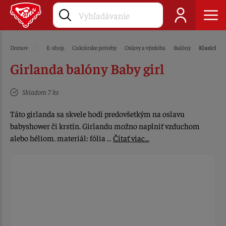
Domov
E-shop
Cukrárske potreby
Oslavy a výzdoba
Balóny
Klasické 
Girlanda balóny Baby girl
Skladom 7 ks
Táto girlanda sa skvele hodí predovšetkým na oslavu
babyshower či krstín. Girlandu možno naplniť vzduchom
alebo héliom. materiál: fólia …
Čítať viac…