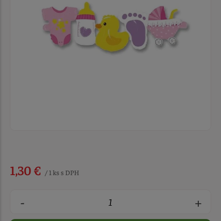
1,30 €
/ 1 ks s DPH
-
+