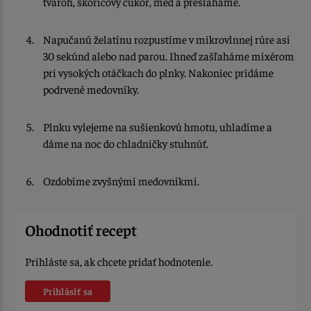
tvaroh, škoricový cukor, med a prešľaháme.
Napučanú želatínu rozpustíme v mikrovlnnej rúre asi
30 sekúnd alebo nad parou. Ihneď zašľaháme mixérom
pri vysokých otáčkach do plnky. Nakoniec pridáme
podrvené medovníky.
Plnku vylejeme na sušienkovú hmotu, uhladíme a
dáme na noc do chladničky stuhnúť.
Ozdobíme zvyšnými medovníkmi.
Ohodnotiť recept
Prihláste sa, ak chcete pridať hodnotenie.
Prihlásiť sa