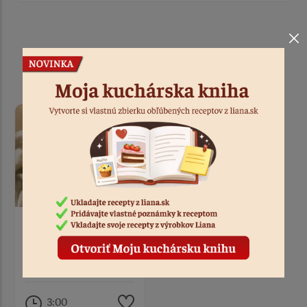
Podobné recepty
Eliška
Bezlepkový krupicový
cheesecake
3:00