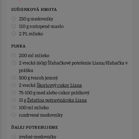
SUŠIENKOVÁ HMOTA
250 g medovníky
110 g roztopené maslo
2 PL mlieko
PLNKA
200 ml mlieko
2 vrecká (60g) Šľahačkové potešenie Liana/šľahačka v
prášku
500 g tvaroh jemný
2 vrecká
Škoricový cukor Liana
75-100 g med alebo cukor práškový
15 g
Želatína potravinárska Liana
100 ml mlieko
rozdrvené medovníky
ĎALEJ POTREBUJEME
zvyšné medovníky