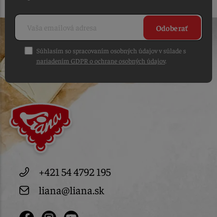
Odoberať
Súhlasím so spracovaním osobných údajov v súlade s
nariadením GDPR o ochrane osobných údajov
.
+421 54 4792 195
liana@liana.sk