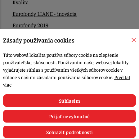
Kvalita
Eurofondy LIANE - inovácia
Eurofondy 2019
Eurofondy 2022/2023
Zásady používania cookies
EÚ Plán obnovy
Táto webová lokalita používa súbory cookie na zlepšenie
Kontakt
používateľskej skúsenosti. Používaním našej webovej lokality
vyjadrujete súhlas s používaním všetkých súborov cookie v
súlade s našimi zásadami používania súborov cookie.
Prečítať
© 2015-2026, LIANA GOLIAŠ s.r.o. všetky práva vyhradené.
viac
Upraviť nastavenia Cookies
Web dizajn: MARLOW DESIGN
Súhlasím
Prijať nevyhnutné
Zobraziť podrobnosti
0