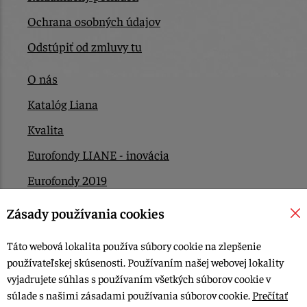
Ochrana osobných údajov
Odstúpiť od zmluvy tu
O nás
Katalóg Liana
Kvalita
Eurofondy LIANE - inovácia
Eurofondy 2019
Eurofondy 2022/2023
Zásady používania cookies
EÚ Plán obnovy
Táto webová lokalita používa súbory cookie na zlepšenie
Kontakt
používateľskej skúsenosti. Používaním našej webovej lokality
vyjadrujete súhlas s používaním všetkých súborov cookie v
súlade s našimi zásadami používania súborov cookie.
Prečítať
© 2015-2026, LIANA GOLIAŠ s.r.o. všetky práva vyhradené.