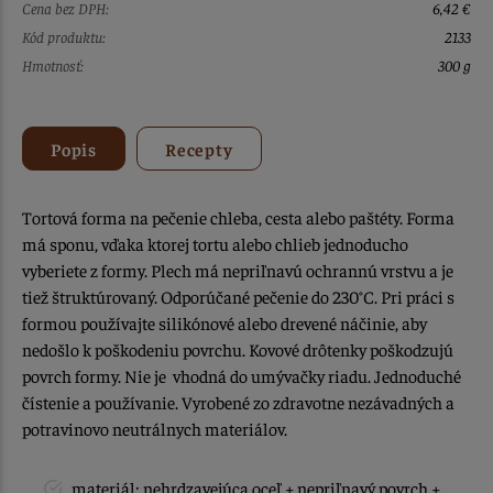
Cena bez DPH:
6,42 €
Kód produktu:
2133
Hmotnosť:
300 g
Popis
Recepty
Tortová forma na pečenie chleba, cesta alebo paštéty. Forma
má sponu, vďaka ktorej tortu alebo chlieb jednoducho
vyberiete z formy. Plech má nepriľnavú ochrannú vrstvu a je
tiež štruktúrovaný. Odporúčané pečenie do 230°C. Pri práci s
formou používajte silikónové alebo drevené náčinie, aby
nedošlo k poškodeniu povrchu. Kovové drôtenky poškodzujú
povrch formy. Nie je vhodná do umývačky riadu. Jednoduché
čístenie a používanie. Vyrobené zo zdravotne nezávadných a
potravinovo neutrálnych materiálov.
materiál: nehrdzavejúca oceľ + nepriľnavý povrch +