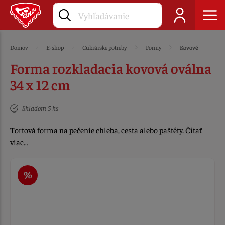
Domov
E-shop
Cukrárske potreby
Formy
Kovové
Forma rozkladacia kovová oválna
34 x 12 cm
Skladom 5 ks
Tortová forma na pečenie chleba, cesta alebo paštéty.
Čítať
viac…