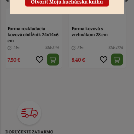
Forma kovová s
Forma rozkladacia
vrchnákom 28 cm
kovová štvorec
5 ks
Kód: 4770
Nedostupné
Kód: 2146
8,40 €
10,90 €
TOVAR ODOSIELAME