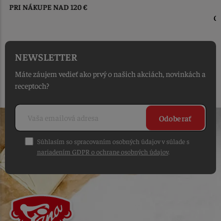
DO 1-2 PRACOVNÝCH DNÍ
OD PRIJATIA OBJEDNÁVKY
NEWSLETTER
Máte záujem vedieť ako prvý o našich akciách, novinkách a
receptoch?
Odoberať
Súhlasím so spracovaním osobných údajov v súlade s
nariadením GDPR o ochrane osobných údajov
.