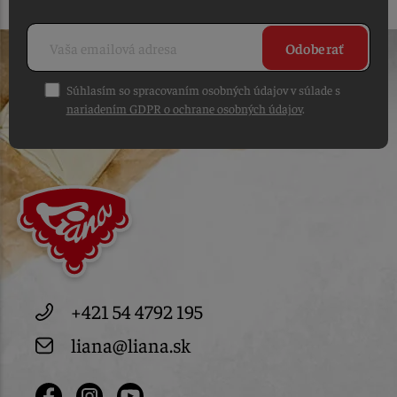
Odoberať
Súhlasím so spracovaním osobných údajov v súlade s
nariadením GDPR o ochrane osobných údajov
.
+421 54 4792 195
liana@liana.sk