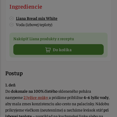
Ingrediencie
Liana Bread mix White
Voda (izbovej teploty)
Nakúpiť Liana produkty z receptu
Do košíka
Postup
1. deň
Do
dokonale na 100% čistého
skleneného pohára
nasypeme
2 lyžice múky
a pridáme približne
4–6 lyžíc vody
,
aby mala zmes konzistenciu ako cesto na palacinky. Nádobu
prikryjeme viečkom (neutesníme) a necháme kvások stáť
pri
izbovej teplote
– napríklad na kuchynskej linke alebo na