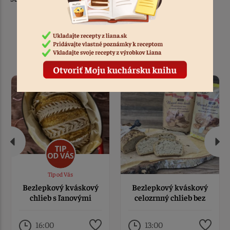
Podobné recepty
Tip od Vás
Bezlepkový kváskový
Bezlepkový kváskový
chlieb s ľanovými
celozrnný chlieb bez
semienkami
rozkvasu
16:00
13:00