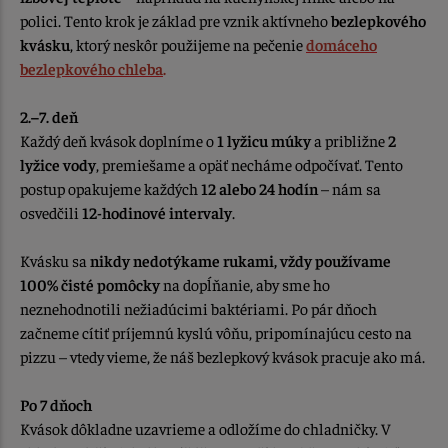
polici. Tento krok je základ pre vznik aktívneho
bezlepkového
kvásku
, ktorý neskôr použijeme na pečenie
domáceho
bezlepkového chleba
.
2.–7. deň
Každý deň kvások doplníme o
1 lyžicu múky
a približne
2
lyžice vody
, premiešame a opäť necháme odpočívať. Tento
postup opakujeme každých
12 alebo 24 hodín
– nám sa
osvedčili
12-hodinové intervaly
.
Kvásku sa
nikdy nedotýkame rukami, vždy používame
100% čisté pomôcky
na dopĺňanie, aby sme ho
neznehodnotili nežiadúcimi baktériami. Po pár dňoch
začneme cítiť príjemnú kyslú vôňu, pripomínajúcu cesto na
pizzu – vtedy vieme, že náš bezlepkový kvások pracuje ako má.
Po 7 dňoch
Kvások dôkladne uzavrieme a odložíme do chladničky. V