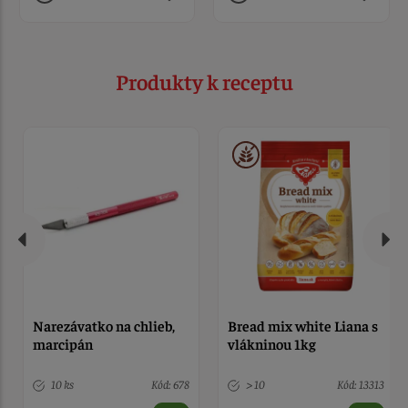
Produkty k receptu
Narezávatko na chlieb,
Bread mix white Liana s
marcipán
vlákninou 1kg
10 ks
Kód: 678
> 10
Kód: 13313