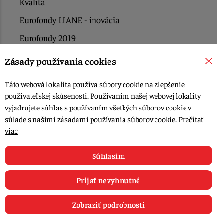
Kvalita
Eurofondy LIANE - inovácia
Eurofondy 2019
Eurofondy 2022/2023
Zásady používania cookies
EÚ Plán obnovy
Táto webová lokalita používa súbory cookie na zlepšenie
Kontakt
používateľskej skúsenosti. Používaním našej webovej lokality
vyjadrujete súhlas s používaním všetkých súborov cookie v
súlade s našimi zásadami používania súborov cookie.
Prečítať
© 2015-2026, LIANA GOLIAŠ s.r.o. všetky práva vyhradené.
viac
Upraviť nastavenia Cookies
Web dizajn: MARLOW DESIGN
Súhlasím
Prijať nevyhnutné
Zobraziť podrobnosti
0