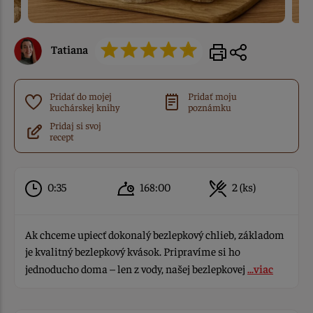
Tatiana
Pridať do mojej
Pridať moju
kuchárskej knihy
poznámku
Pridaj si svoj
recept
0:35
168:00
2 (ks)
Ak chceme upiecť dokonalý bezlepkový chlieb, základom
je kvalitný bezlepkový kvások. Pripravíme si ho
jednoducho doma – len z vody, našej bezlepkovej
...viac