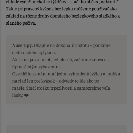
chlade vydrží niekoľko týždňov – stačí ho občas „nakŕmiť“.
Takto pripravený kvások bez lepku môžeme používať ako
základ na rôzne druhy domáceho bezlepkového sladkého a
slaného pečiva.
Naše tipy:
Dbajme na dokonalú čistotu – použime
čistú nádobu aj lyžicu.
Ak sa na povrchu objaví pleseň, začnime znova a s
úplne čistým vybavením.
Osvedčilo sa nám mať jednu vyhradenú lyžicu aj hubku
na riad len pre kvások – odvtedy to ide ako po
masle. Stačí trošku trpezlivosti a samozrejme veľa
lásky. ❤️