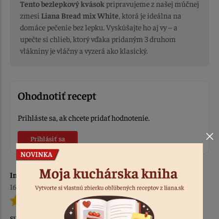
Tento bezlepkový kvások
pripravujeme z našej múčnej
zmesi
Liana Bread mix White
, ktorá je ideálna na
domáce pečenie bez lepku. Vyskúšajte ho aj vy – a
upečte si chlieb, ktorý vďaka pridaným 3 druhom
vlákniny je vláčny a vyzerá ako klasický.
Ohodnotiť recept
Prihláste sa, ak chcete pridať hodnotenie.
Prihlásiť sa
Imrich G.
16.10.2025
super