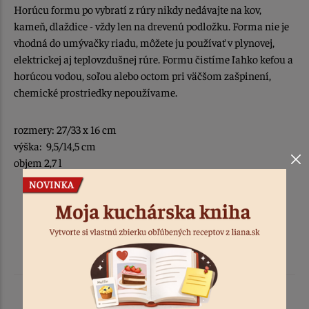
Horúcu formu po vybratí z rúry nikdy nedávajte na kov,
kameň, dlaždice - vždy len na drevenú podložku. Forma nie je
vhodná do umývačky riadu, môžete ju používať v plynovej,
elektrickej aj teplovzdušnej rúre. Formu čistíme ľahko kefou a
horúcou vodou, soľou alebo octom pri väčšom zašpinení,
chemické prostriedky nepoužívame.
rozmery: 27/33 x 16 cm
výška: 9,5/14,5 cm
objem 2,7 l
Podobné produkty