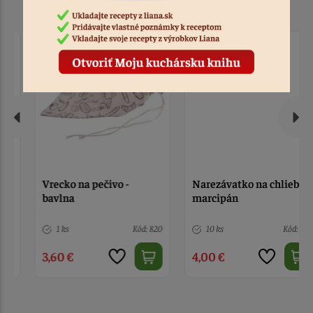
Vrecko na pečivo -
Narezávatko na chlieb,
bavlna
marcipán
1 ks
Kód: 820
10 ks
Kód: 678
3,60 €
4,00 €