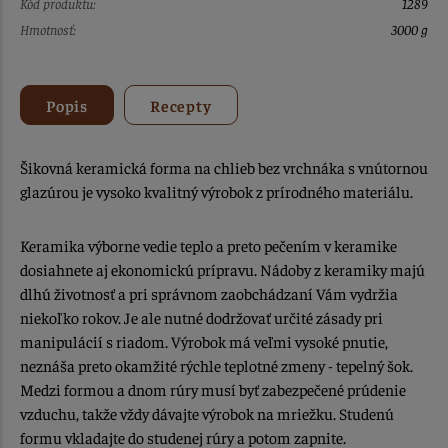
Kód produktu:
1289
Hmotnosť:
3000 g
Popis
Recepty
Šikovná keramická forma na chlieb bez vrchnáka s vnútornou
glazúrou je vysoko kvalitný výrobok z prírodného materiálu.
Keramika výborne vedie teplo a preto pečením v keramike
dosiahnete aj ekonomickú prípravu. Nádoby z keramiky majú
dlhú životnosť a pri správnom zaobchádzaní Vám vydržia
niekoľko rokov. Je ale nutné dodržovať určité zásady pri
manipulácií s riadom. Výrobok má veľmi vysoké pnutie,
neznáša preto okamžité rýchle teplotné zmeny - tepelný šok.
Medzi formou a dnom rúry musí byť zabezpečené prúdenie
vzduchu, takže vždy dávajte výrobok na mriežku. Studenú
formu vkladajte do studenej rúry a potom zapnite.