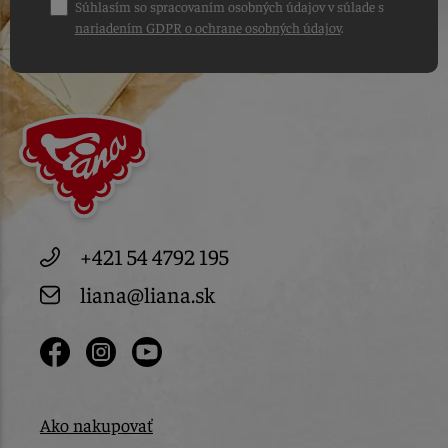
Súhlasím so spracovaním osobných údajov v súlade s
nariadením GDPR o ochrane osobných údajov
.
+421 54 4792 195
liana@liana.sk
Ako nakupovať