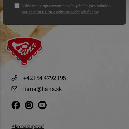
Súhlasím so spracovaním osobných údajov v súlade s
nariadením GDPR o ochrane osobných údajov
.
+421 54 4792 195
liana@liana.sk
Ako nakupovať