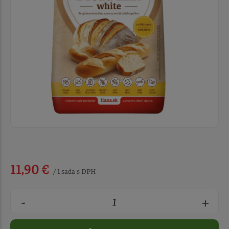
11,90 €
/ 1 sada s DPH
-
+