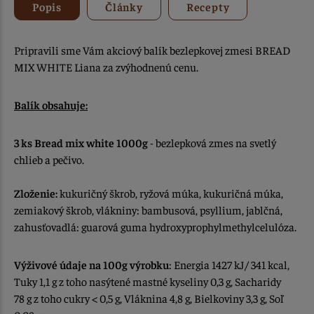
Popis
Články
Recepty
Pripravili sme Vám akciový balík bezlepkovej zmesi BREAD
MIX WHITE Liana za zvýhodnenú cenu.
Balík obsahuje:
3 ks Bread mix white 1000g
- bezlepková zmes na svetlý
chlieb a pečivo.
Zloženie:
kukuričný škrob, ryžová múka, kukuričná múka,
zemiakový škrob, vlákniny: bambusová, psyllium, jablčná,
zahusťovadlá: guarová guma hydroxyprophylmethylcelulóza.
Výživové údaje na 100g výrobku
: Energia 1427 kJ/ 341 kcal,
Tuky 1,1 g z toho nasýtené mastné kyseliny 0,3 g, Sacharidy
78 g z toho cukry < 0,5 g, Vláknina 4,8 g, Bielkoviny 3,3 g, Soľ