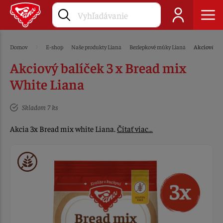
Domov
E-shop
Naše produkty Liana
Bezlepkové múky Liana
Akciové ba
Akciový balíček 3 x Bread mix
White Liana
Skladom 7 ks
Akcia 3x Bread mix white Liana.
Čítať viac…