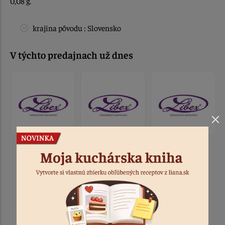
0,08 g.
krajina pôvodu : Slovensko
V týchto predajnach už dnes