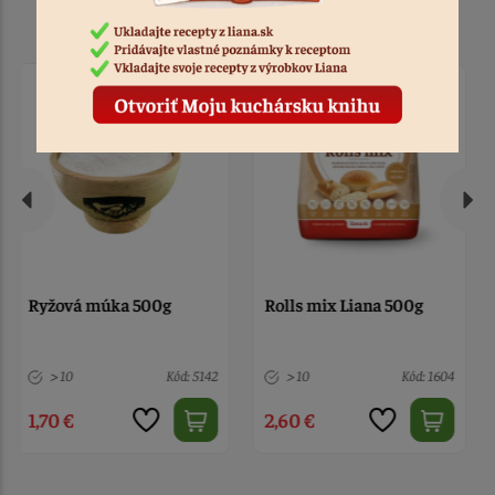
Podobné produkty
Rolls mix Liana 500g
Vrecko na pečivo -
bavlna
> 10
Kód: 1604
1 ks
Kód: 820
2,60 €
3,60 €