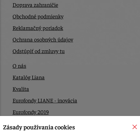
Doprava zahraničie
Obchodné podmienky
Reklamačný poriadok
Ochrana osobných údajov
Odstúpiť od zmluvy tu
O nás
Katalóg Liana
Kvalita
Eurofondy LIANE - inovácia
Eurofondy 2019
Eurofondy 2022/2023
Zásady používania cookies
EÚ Plán obnovy