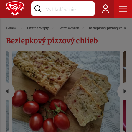
Domov
Chutné recepty
Pečivo a chlieb
Bezlepkový pizzový chlieb
Bezlepkový pizzový chlieb