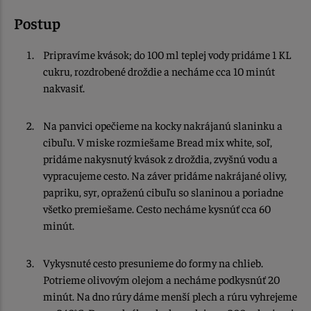
Postup
Pripravíme kvások; do 100 ml teplej vody pridáme 1 KL
cukru, rozdrobené droždie a necháme cca 10 minút
nakvasiť.
Na panvici opečieme na kocky nakrájanú slaninku a
cibuľu. V miske rozmiešame Bread mix white, soľ,
pridáme nakysnutý kvások z droždia, zvyšnú vodu a
vypracujeme cesto. Na záver pridáme nakrájané olivy,
papriku, syr, opraženú cibuľu so slaninou a poriadne
všetko premiešame. Cesto necháme kysnúť cca 60
minút.
Vykysnuté cesto presunieme do formy na chlieb.
Potrieme olivovým olejom a necháme podkysnúť 20
minút. Na dno rúry dáme menší plech a rúru vyhrejeme