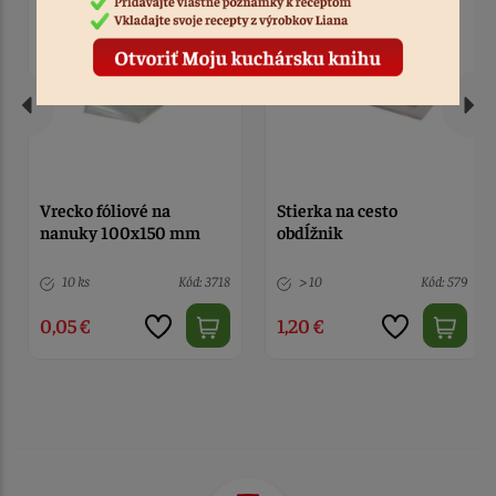
Vrecko fóliové na
Stierka na cesto
nanuky 100x150 mm
obdĺžnik
10 ks
Kód: 3718
> 10
Kód: 579
0,05 €
1,20 €