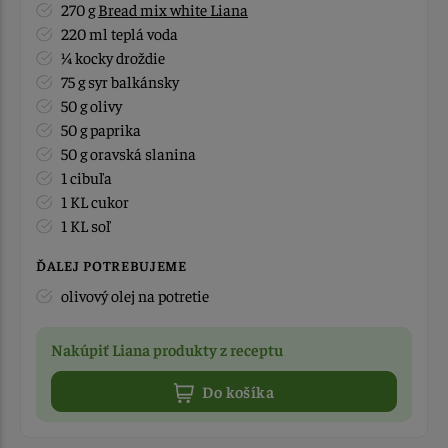
270 g
Bread mix white Liana
220 ml teplá voda
¼ kocky droždie
75 g syr balkánsky
50 g olivy
50 g paprika
50 g oravská slanina
1 cibuľa
1 KL cukor
1 KL soľ
ĎALEJ POTREBUJEME
olivový olej na potretie
Nakúpiť Liana produkty z receptu
Do košíka