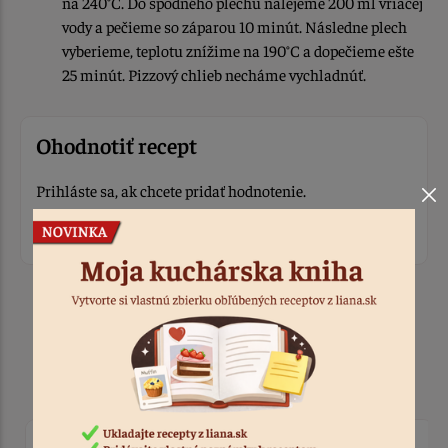
na 240°C. Do spodného plechu nalejeme 200 ml vriacej
vody a pečieme so záparou 10 minút. Následne plech
vyberieme, teplotu znížime na 190°C a dopečieme ešte
25 minút. Pizzový chlieb necháme vychladnúť.
Ohodnotiť recept
Prihláste sa, ak chcete pridať hodnotenie.
Prihlásiť sa
Produkty k receptu