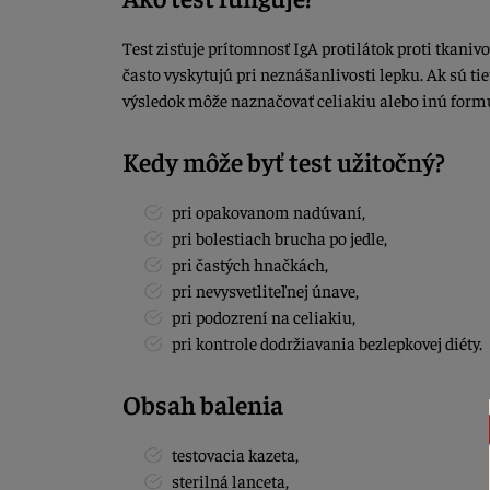
Test zisťuje prítomnosť IgA protilátok proti tkaniv
často vyskytujú pri neznášanlivosti lepku. Ak sú tie
výsledok môže naznačovať celiakiu alebo inú form
Kedy môže byť test užitočný?
pri opakovanom nadúvaní,
pri bolestiach brucha po jedle,
pri častých hnačkách,
pri nevysvetliteľnej únave,
pri podozrení na celiakiu,
pri kontrole dodržiavania bezlepkovej diéty.
Obsah balenia
testovacia kazeta,
sterilná lanceta,