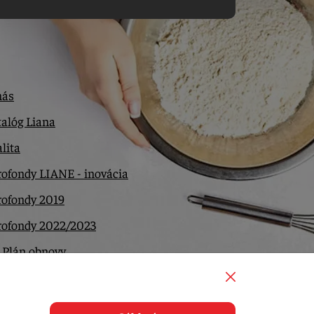
nás
alóg Liana
lita
ofondy LIANE - inovácia
rofondy 2019
rofondy 2022/2023
 Plán obnovy
ntakt