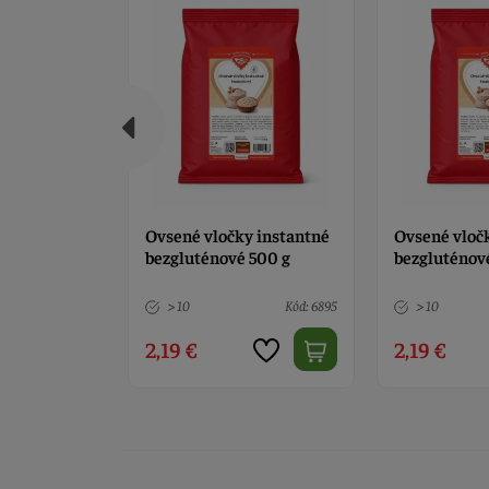
y instantné
Ovsené vločky jemné
Amarantová
 500 g
bezgluténové 500 g
bezgluténov
Kód: 6895
> 10
Kód: 1318
> 10
2,19 €
2,99 €