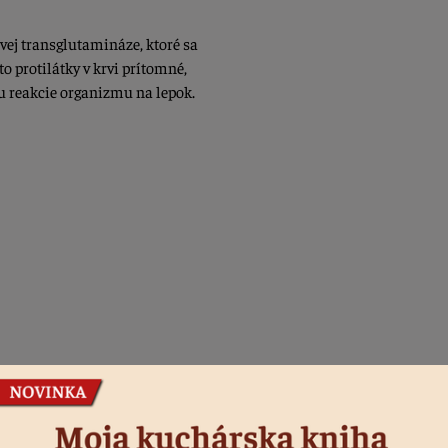
ovej transglutamináze, ktoré sa
to protilátky v krvi prítomné,
u reakcie organizmu na lepok.