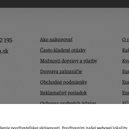
2 195
Ako nakupovať
O 
Často kladené otázky
Kat
a.sk
Možnosti dopravy a platby
Kva
Doprava zahraničie
Eur
Obchodné podmienky
Eu
Reklamačný poriadok
Eu
Ochrana osobných údajov
EÚ
Odstúpiť od zmluvy tu
Ko
šenie používateľskej skúsenosti. Používaním našej webovej lokality