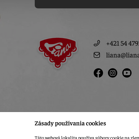
+421 54 479
liana@lian
Zásady používania cookies
Táto webová lokalita používa súbory cookie na zlep