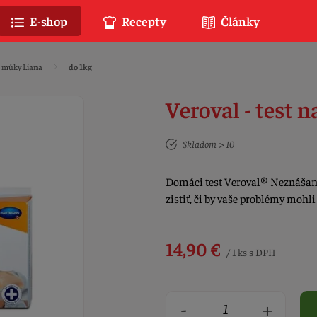
E-shop
Recepty
Články
é múky Liana
do 1kg
Veroval - test 
Skladom > 10
Domáci test Veroval® Neznášan
zistiť, či by vaše problémy mohl
14,90 €
/ 1 ks s DPH
-
+