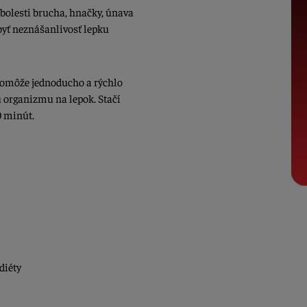
 bolesti brucha, hnačky, únava
byť neznášanlivosť lepku
pomôže jednoducho a rýchlo
ou organizmu na lepok. Stačí
0 minút.
diéty