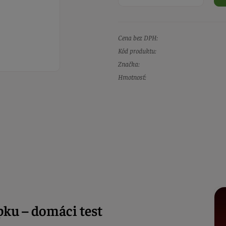
Cena bez DPH:
Kód produktu:
Značka:
Hmotnosť:
pku – domáci test