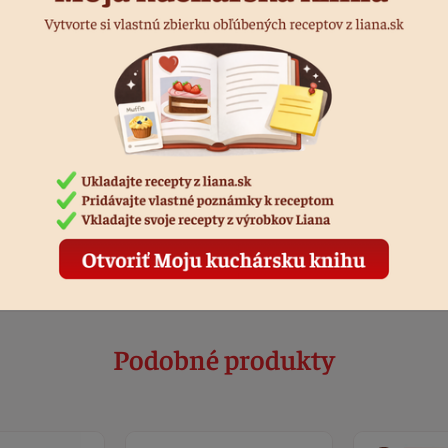
vny výsledok je potrebné
ením.
Podobné produkty