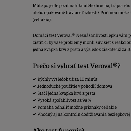
Máte po jedle pocit nafúknutého brucha, trápia vás
alebo opakované tráviace ťažkosti? Príčinou môže 
(celiakia).
Domáci test Veroval® Neznášanlivosť lepku vám 
zistiť, či by vaše problémy mohli súvisieť s reakci
jedna kvapka krvi z prsta a výsledok získate už za 1
Prečo si vybrať test Veroval®?
✔ Rýchly výsledok už za 10 minút
✔ Jednoduché použitie v pohodlí domova
✔ Stačí jedna kvapka krvi z prsta
✔ Vysoká spoľahlivosť až 98 %
✔ Pomáha odhaliť možné príznaky celiakie
✔ Vhodný aj na kontrolu dodržiavania bezlepkovej 
Ako test funguje?