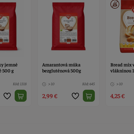
 múka
Bread mix white Liana s
Cake mix L
á 500g
vlákninou 1kg
Kód: 645
> 10
Kód: 13313
> 10
4,25 €
4,60 €