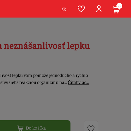
0
sk
na neznášanlivosť lepku
livosť lepku vám pomôže jednoducho a rýchlo
i súvisieť s reakciou organizmu na…
Čítať viac…
Do košíka