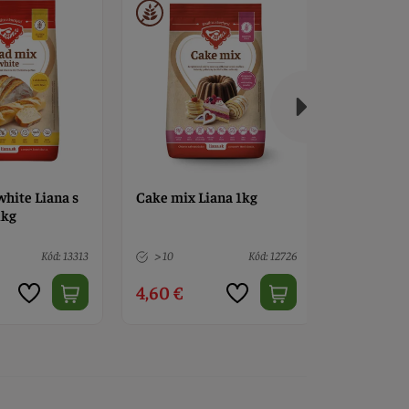
iana 1kg
Bread mix dark Liana s
Bakery mi
vlákninou 1kg
vlákninou
Kód: 12726
> 10
Kód: 13312
> 10
4,60 €
5,70 €