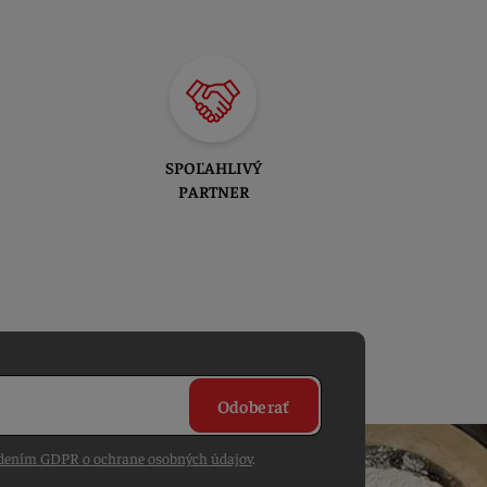
SPOĽAHLIVÝ
PARTNER
Odoberať
dením GDPR o ochrane osobných údajov
.