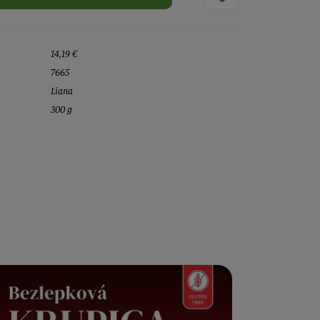
14,19 €
7665
Liana
300 g