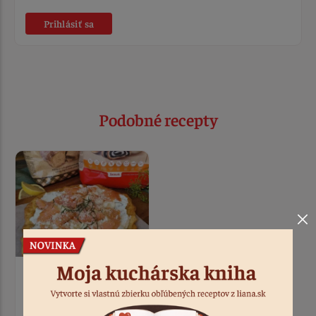
Prihlásiť sa
Podobné recepty
Janka
Bezlepkové langoše s