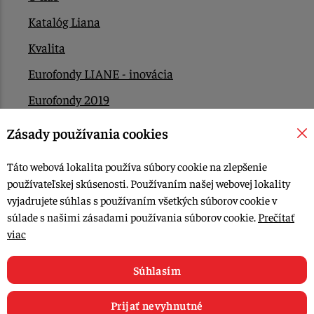
Katalóg Liana
Kvalita
Eurofondy LIANE - inovácia
Eurofondy 2019
Eurofondy 2022/2023
Zásady používania cookies
EÚ Plán obnovy
Táto webová lokalita používa súbory cookie na zlepšenie
Kontakt
používateľskej skúsenosti. Používaním našej webovej lokality
vyjadrujete súhlas s používaním všetkých súborov cookie v
súlade s našimi zásadami používania súborov cookie.
Prečítať
© 2015-2026, LIANA GOLIAŠ s.r.o. všetky práva vyhradené.
viac
Upraviť nastavenia Cookies
Web dizajn: MARLOW DESIGN
Súhlasím
Prijať nevyhnutné