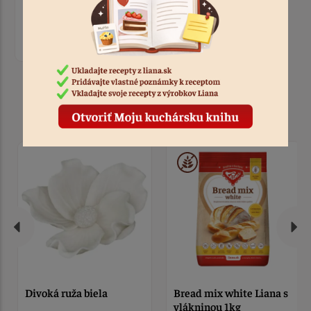
vlákninou, lososom a
kôprovým dressingom
1:10
Produkty k receptu
Divoká ruža biela
Bread mix white Liana s
vlákninou 1kg