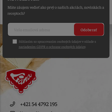
Máte záujem vedieť ako prvý o našich akciách, novinkách a
receptoch?
Odoberať
Súhlasím so spracovaním osobných údajov v súlade s
nariadením GDPR o ochrane osobných údajov
.
+421 54 4792 195