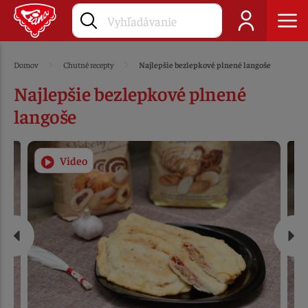
Domov
Chutné recepty
Najlepšie bezlepkové plnené langoše
Najlepšie bezlepkové plnené
langoše
Video