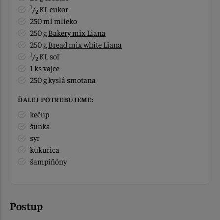
1
/
KL cukor
2
250 ml mlieko
250 g
Bakery mix Liana
250 g
Bread mix white Liana
1
/
KL soľ
2
1 ks vajce
250 g kyslá smotana
ĎALEJ POTREBUJEME:
kečup
šunka
syr
kukurica
šampiňóny
Postup