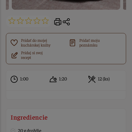
Pridať do mojej
Pridať moju
kuchárskej knihy
poznámku
Pridaj si svoj
recept
1:00
1:20
12 (ks)
Ingrediencie
20 g droždie