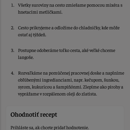
Všetky suroviny na cesto zmiešame pomocou mixéra s
hnetacími metličkami.
Cesto prikryjeme a odložíme do chladničky, kde môže
ostať aj týždeň.
Postupne odoberáme toľko cesta, aké veľké chceme
langoše.
Rozvaľkáme na pomúčenej pracovnej doske a naplníme
obľúbenými ingredianciami, napr. kečupom, šunkou,
syrom, kukuricou a šampiňónmi. Zlepíme ako pirohy a
vyprážame v rozpálenom oleji do zlatista.
Ohodnotiť recept
Prihláste sa, ak chcete pridať hodnotenie.