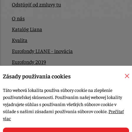
Odstúpiť od zmluvy tu
O nás
Katalóg Liana
Kvalita
Eurofondy LIANE - inovácia
Eurofondy 2019
Eurofondy 2022/2023
Zásady používania cookies
EÚ Plán obnovy
Táto webová lokalita používa súbory cookie na zlepšenie
Kontakt
používateľskej skúsenosti. Používaním našej webovej lokality
vyjadrujete súhlas s používaním všetkých súborov cookie v
súlade s našimi zásadami používania súborov cookie.
Prečítať
© 2015-2026, LIANA GOLIAŠ s.r.o. všetky práva vyhradené.
viac
Upraviť nastavenia Cookies
Web dizajn: MARLOW DESIGN