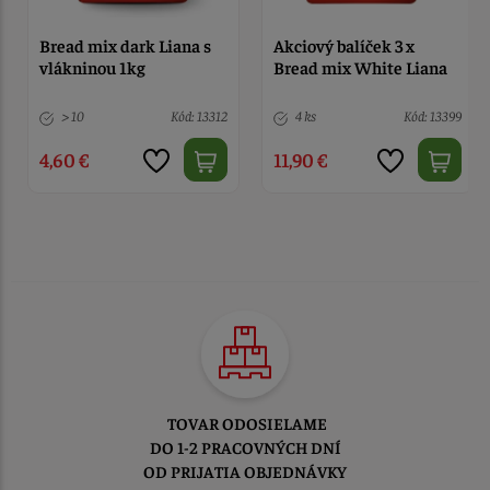
Bread mix dark Liana s
Akciový balíček 3 x
vlákninou 1kg
Bread mix White Liana
> 10
Kód: 13312
4 ks
Kód: 13399
4,60 €
11,90 €
TOVAR ODOSIELAME
DO 1-2 PRACOVNÝCH DNÍ
OD PRIJATIA OBJEDNÁVKY