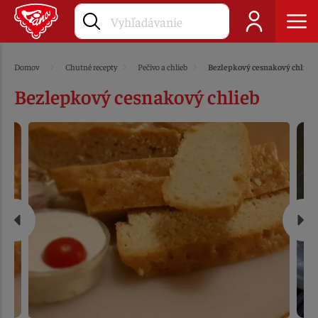
Domov
Chutné recepty
Pečivo a chlieb
Bezlepkový cesnakový chlieb
Bezlepkový cesnakový chlieb