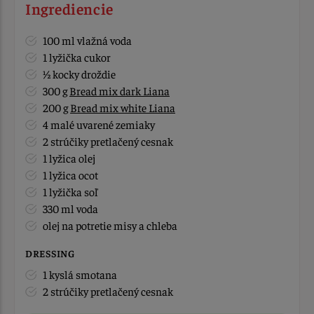
Ingrediencie
100 ml vlažná voda
1 lyžička cukor
½ kocky droždie
300 g
Bread mix dark Liana
200 g
Bread mix white Liana
4 malé uvarené zemiaky
2 strúčiky pretlačený cesnak
1 lyžica olej
1 lyžica ocot
1 lyžička soľ
330 ml voda
olej na potretie misy a chleba
DRESSING
1 kyslá smotana
2 strúčiky pretlačený cesnak