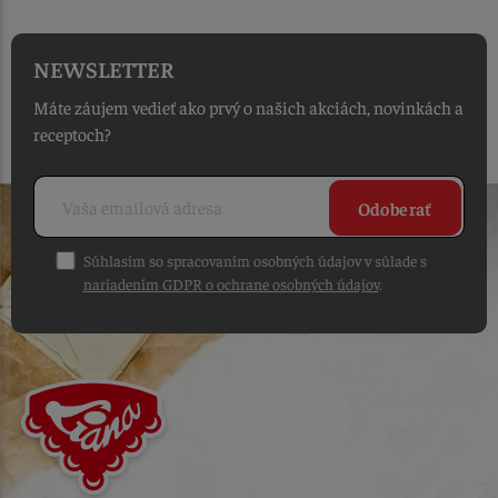
NEWSLETTER
Máte záujem vedieť ako prvý o našich akciách, novinkách a
receptoch?
Odoberať
Súhlasím so spracovaním osobných údajov v súlade s
nariadením GDPR o ochrane osobných údajov
.