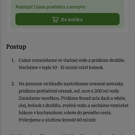
Nakúpiť Liana produkty z receptu
Do košíka
Postup
Cukor rozmiešame vo vlažnej vode a pridáme droždie.
Necháme v teple 10 - 15 minút vzísť kvások.
Na jemnom strúhadle nastrúhame uvarené zemiaky,
pridáme pretlačený cesnak, soľ, ocot a 200 ml vody.
Zmiešame vareškou. Pridáme Bread mix dark a white,
olej, kvások z droždia, zvyšnú vodu a necháme vymiešať
hákom v kuchynskom robote do pevného cesta.
Prikryjeme a uložíme kysnúť 60 minút.