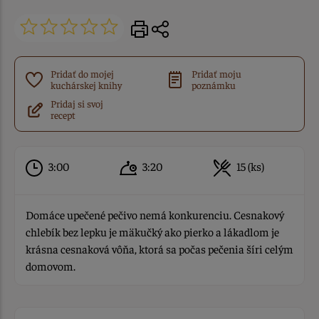
Pridať do mojej
Pridať moju
kuchárskej knihy
poznámku
Pridaj si svoj
recept
3:00
3:20
15 (ks)
Domáce upečené pečivo nemá konkurenciu. Cesnakový
chlebík bez lepku je mäkučký ako pierko a lákadlom je
krásna cesnaková vôňa, ktorá sa počas pečenia šíri celým
domovom.