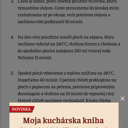
Cesto je redšie, preto chlebík pečieme vo forme, ktorú
vymastíme olejom. Cesto presunieme do jánskej misy,
roztiahneme až po okraje, vrch potrieme olejom a
necháme ešte podkysnúť 30 minút.
Na dno rúry položíme menší plech na záparu. Rúru
necháme vyhriať na 240°C, vložíme formu s chlebom a
do spodného plechu nalejeme 250 ml vriacej vody.
Pečieme 15 minút.
Spodný plech vyberieme a teplotu znížime na 180°C.
Dopečieme 40 minút. Upečený chlieb preklopíme na
plech s papierom na pečenie, potrieme pripraveným
dressingom a vložíme na 10 minút do vypnutej rúry.
Hotový chlieb necháme vychladnúť. Kúsky chleba
môžeme namáčať do zvyšného dressingu.
Ohodnotiť recept