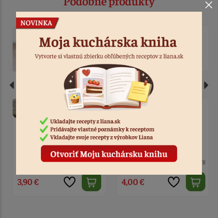
Podobné produkty
Narezávatko na chlieb,
Plech na 4 bagety
marcipán
10 ks
Kód: 678
10 ks
Kód: 21
4,00 €
9,50 €