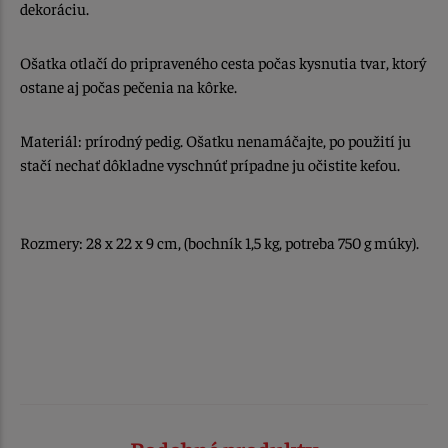
dekoráciu.
Ošatka otlačí do pripraveného cesta počas kysnutia tvar, ktorý
ostane aj počas pečenia na kôrke.
Materiál: prírodný pedig. Ošatku nenamáčajte, po použití ju
stačí nechať dôkladne vyschnúť prípadne ju očistite kefou.
Rozmery: 28 x 22 x 9 cm, (bochník 1,5 kg, potreba 750 g múky).