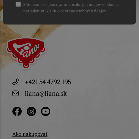
Súhlasím so spracovaním osobných údajov v súlade s
nariadením GDPR o ochrane osobných údajov
.
+421 54 4792 195
liana@liana.sk
Ako nakupovať