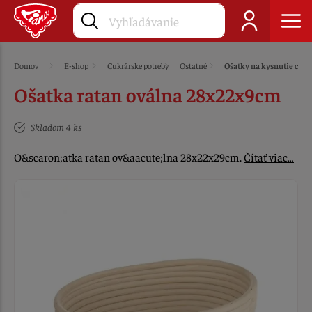
Domov
E-shop
Cukrárske potreby
Ostatné
Ošatky na kysnutie cest
Ošatka ratan oválna 28x22x9cm
Skladom 4 ks
O&scaron;atka ratan ov&aacute;lna 28x22x29cm.
Čítať viac…