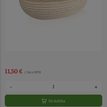
11,50 €
/ 1 ks s DPH
-
+
Do košíka