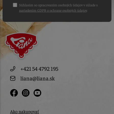
Súhlasím so spracovaním osobných údajov v súlade s
nariadením GDPR o ochrane osobných údajov
.
+421 54 4792 195
liana@liana.sk
Ako nakupovať