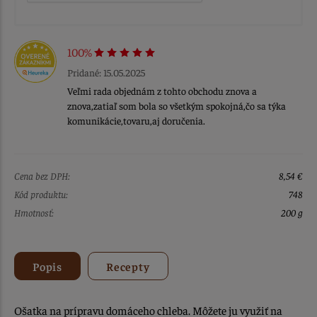
100%
Pridané: 15.05.2025
Veľmi rada objednám z tohto obchodu znova a
znova,zatiaľ som bola so všetkým spokojná,čo sa týka
komunikácie,tovaru,aj doručenia.
Cena bez DPH:
8,54 €
Kód produktu:
748
Hmotnosť:
200 g
Popis
Recepty
Ošatka na prípravu domáceho chleba. Môžete ju využiť na