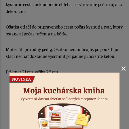
kysnutie cesta, uskladnenie chleba, servírovanie pečiva aj ako
dekoráciu.
Ošatka otlačí do pripraveného cesta počas kysnutia tvar, ktorý
ostane aj počas pečenia na kôrke.
Materiál: prírodný pedig. Ošatku nenamáčajte, po použití ju
stačí nechať dôkladne vyschnúť prípadne ju očistite kefou.
Priemer 21 cm, výška 7,5 cm.