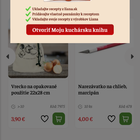
Podobné produkty
Vrecko na opakované
Narezávatko na chlieb,
použitie 22x28 cm
marcipán
> 10
Kód: 7975
10 ks
Kód: 678
3,90 €
4,00 €