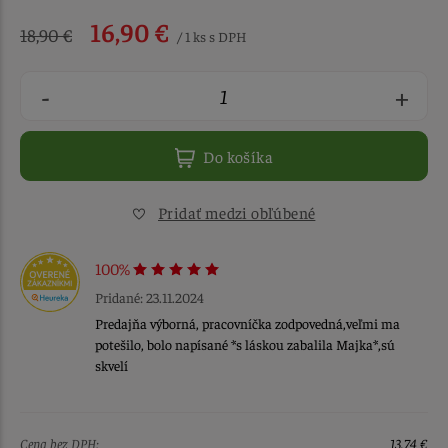
16,90 €
18,90 €
/ 1 ks s DPH
-
+
Do košíka
Pridať medzi obľúbené
100%
Pridané: 23.11.2024
Predajňa výborná, pracovníčka zodpovedná,veľmi ma
potešilo, bolo napísané *s láskou zabalila Majka*,sú
skvelí
Cena bez DPH:
13,74 €