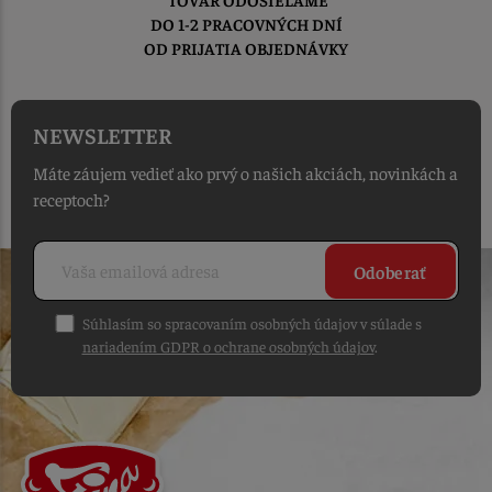
DO 1-2 PRACOVNÝCH DNÍ
OD PRIJATIA OBJEDNÁVKY
NEWSLETTER
Máte záujem vedieť ako prvý o našich akciách, novinkách a
receptoch?
Odoberať
Súhlasím so spracovaním osobných údajov v súlade s
nariadením GDPR o ochrane osobných údajov
.