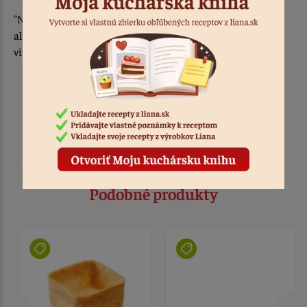
"Niektoré ilustračné fotografie pri produkte boli vytvorené
alebo upravené pomocou umelej inteligencie a slúžia na
vizuálnu, informatívnu a ilustračnú prezentáciu produktu."
Podobné produkty