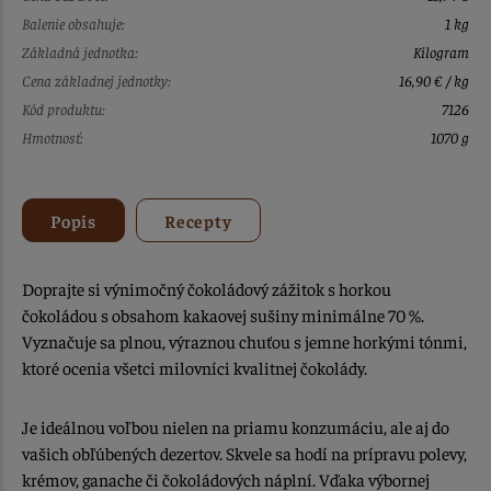
Balenie obsahuje:
1 kg
Základná jednotka:
Kilogram
Cena základnej jednotky:
16,90 € / kg
Kód produktu:
7126
Hmotnosť:
1070 g
Popis
Recepty
Doprajte si výnimočný čokoládový zážitok s horkou
čokoládou s obsahom kakaovej sušiny minimálne 70 %.
Vyznačuje sa plnou, výraznou chuťou s jemne horkými tónmi,
ktoré ocenia všetci milovníci kvalitnej čokolády.
Je ideálnou voľbou nielen na priamu konzumáciu, ale aj do
vašich obľúbených dezertov. Skvele sa hodí na prípravu polevy,
krémov, ganache či čokoládových náplní. Vďaka výbornej