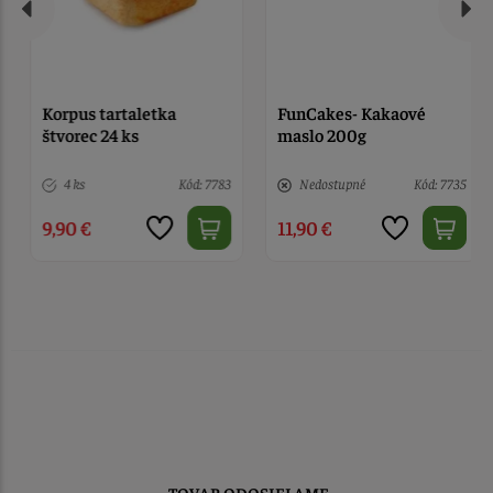
Korpus tartaletka
FunCakes- Kakaové
štvorec 24 ks
maslo 200g
4 ks
Kód: 7783
Nedostupné
Kód: 7735
9,90 €
11,90 €
TOVAR ODOSIELAME