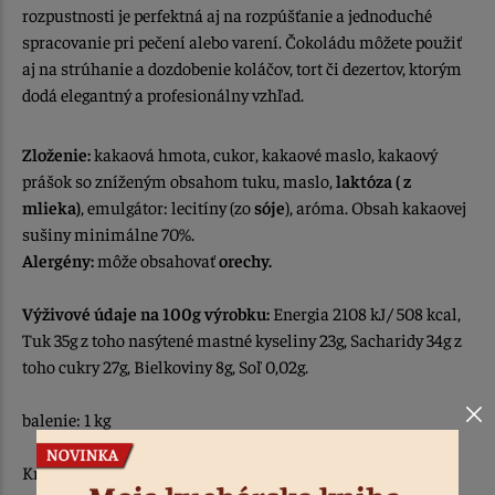
rozpustnosti je perfektná aj na rozpúšťanie a jednoduché
spracovanie pri pečení alebo varení. Čokoládu môžete použiť
aj na strúhanie a dozdobenie koláčov, tort či dezertov, ktorým
dodá elegantný a profesionálny vzhľad.
Z
loženie:
kakaová hmota, cukor, kakaové maslo, kakaový
prášok so zníženým obsahom tuku, maslo,
laktóza ( z
mlieka)
, emulgátor: lecitíny (zo
sóje
), aróma. Obsah kakaovej
sušiny minimálne 70%.
Alergény:
môže obsahovať
orechy.
Výživové údaje na 100g výrobku:
Energia 2108 kJ/ 508 kcal,
Tuk 35g z toho nasýtené mastné kyseliny 23g, Sacharidy 34g z
toho cukry 27g, Bielkoviny 8g, Soľ 0,02g.
balenie: 1 kg
Krajina pôvodu: EÚ