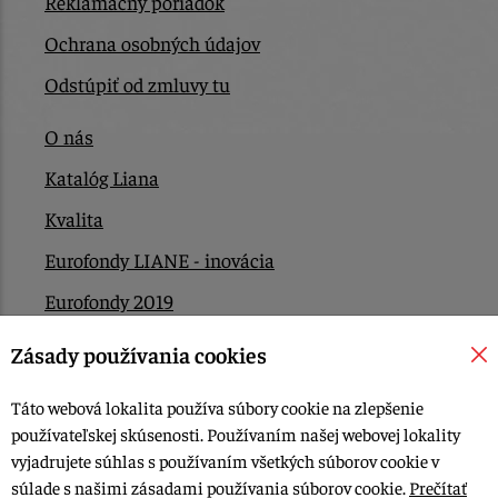
Reklamačný poriadok
Ochrana osobných údajov
Odstúpiť od zmluvy tu
O nás
Katalóg Liana
Kvalita
Eurofondy LIANE - inovácia
Eurofondy 2019
Eurofondy 2022/2023
Zásady používania cookies
EÚ Plán obnovy
Táto webová lokalita používa súbory cookie na zlepšenie
Kontakt
používateľskej skúsenosti. Používaním našej webovej lokality
vyjadrujete súhlas s používaním všetkých súborov cookie v
súlade s našimi zásadami používania súborov cookie.
Prečítať
© 2015-2026, LIANA GOLIAŠ s.r.o. všetky práva vyhradené.