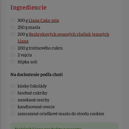
Ingrediencie
300 g
Liana Cake mix
250 g masla
200 g
Bezlepkových ovsených vločiek jemných
Liana
200 g trstinového cukru
2 vajcia
štipka soli
Na dochutenie podľa chuti
kúsky čokolády
farebné cukríky
nasekané orechy
kandizované ovocie
zamrazené orieškové maslo do stredu cookies
Nakúpiť Liana produkty z receptu