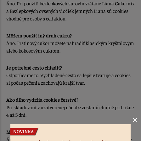
Áno. Pri použití bezlepkových surovín vrátane Liana Cake mix
a Bezlepkových ovsených vločiek jemných Liana sú cookies
vhodné pre osoby s celiakiou.
Môžem použiť iný druh cukru?
Áno. Trstinový cukor môžete nahradiť klasickým kryštálovým
alebo kokosovým cukrom.
Je potrebné cesto chladiť?
Odporúčame to. Vychladené cesto sa lepšie tvaruje a cookies
si počas pečenia zachovajú krajší tvar.
Ako dlho vydržia cookies čerstvé?
Pri skladovaní v uzatvorenej nádobe zostanú chutné približne
4 až 5 dní.
Môžem cookies zamraziť?
Áno. Zamraziť môžete upečené cookies aj pripravené guľôčky