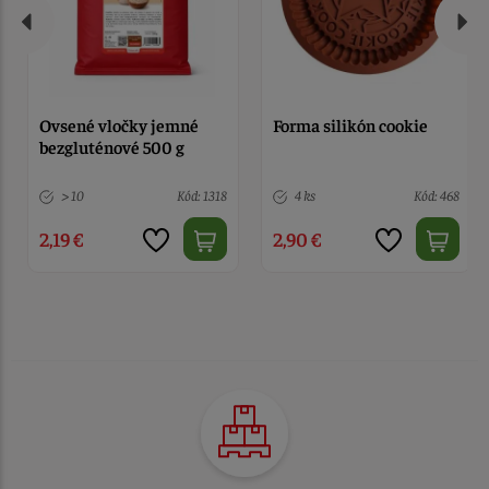
Ovsené vločky jemné
Forma silikón cookie
bezgluténové 500 g
> 10
Kód: 1318
4 ks
Kód: 468
2,19 €
2,90 €