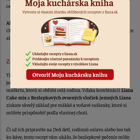
cesta pred pečením.
Aké prísady sa do cookies hodia najviac?
Obľúbené sú kúsky čokolády, orechy, farebné cukríky, brusnice
alebo orieškové maslo.
Záver
Tieto bezlepkové cookies sú dôkazom, že aj z niekoľkých
jednoduchých surovín možno pripraviť chutnú domácu
maškrtu, ktorú si obľúbi celá rodina. Vďaka kombinácii
Liana
Cake mix
a
Bezlepkových ovsených vločiek jemných Liana
získate skvelý základ pre mäkké a voňavé sušienky, ktoré si
môžete prispôsobiť podľa vlastnej chuti.
Či už ich pripravíte na Deň detí, rodinnú oslavu alebo len tak
ku káve, tento recept vám ukáže, že bezlepkové pečenie môže