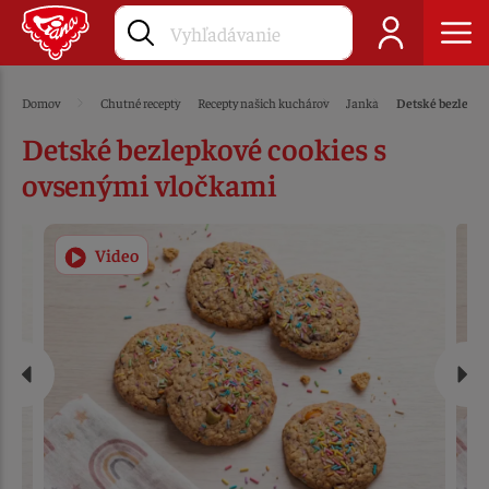
Domov
Chutné recepty
Recepty našich kuchárov
Janka
Detské bezlepko
Detské bezlepkové cookies s
ovsenými vločkami
Video