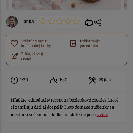
Janka
Pridať do mojej
Pridať moju
kuchárskej knihy
poznámku
Pridaj si svoj
recept
1:30
1:40
25 (ks)
Hľadáte jednoduchý recept na bezlepkové cookies, ktoré
si zamilujú deti aj dospelí? Tieto domáce sušienky sú
ideálnou voľbou na sladké maškrtenie poča
...viac