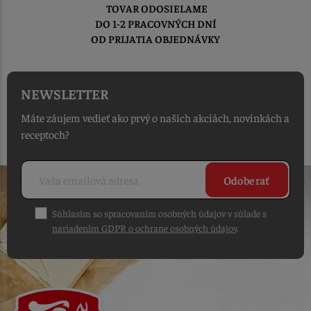
TOVAR ODOSIELAME
DO 1-2 PRACOVNÝCH DNÍ
OD PRIJATIA OBJEDNÁVKY
NEWSLETTER
Máte záujem vedieť ako prvý o našich akciách, novinkách a
receptoch?
Odoberať
Súhlasím so spracovaním osobných údajov v súlade s
nariadením GDPR o ochrane osobných údajov
.