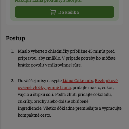
Do košíka
Postup
Maslo vyberte z chladničky približne 45 minút pred
prípravou, aby zmäklo. V prípade potreby ho môžete
krátko povoliť v mikrovlnnej rúre.
Do väčšej misy nasypte
Liana Cake mix
,
Bezlepkové
ovsené vločky jemné Liana
, pridajte maslo, cukor,
vajcia a štipku soli. Podľa chuti pridajte čokoládu,
cukríky, orechy alebo ďalšie obľúbené
ingrediencie. Všetko dôkladne premiešajte a vypracujte
kompaktné cesto.