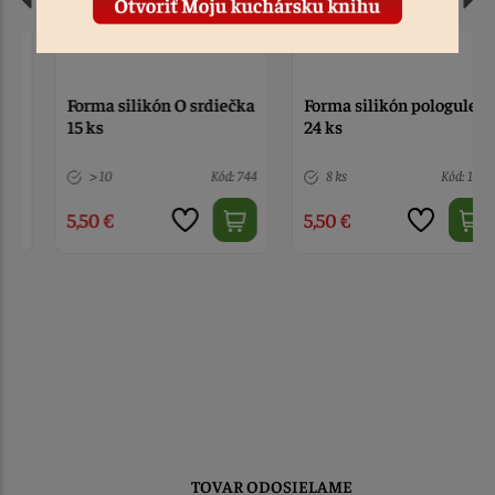
Forma silikón O srdiečka
Forma silikón pologule
15 ks
24 ks
> 10
Kód: 744
8 ks
Kód: 1839
5,50 €
5,50 €
TOVAR ODOSIELAME