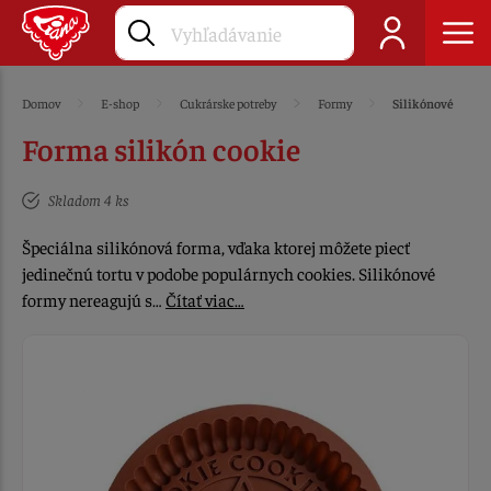
Domov
E-shop
Cukrárske potreby
Formy
Silikónové
Forma silikón cookie
Skladom 4 ks
Špeciálna silikónová forma, vďaka ktorej môžete piecť
jedinečnú tortu v podobe populárnych cookies. Silikónové
formy nereagujú s…
Čítať viac…