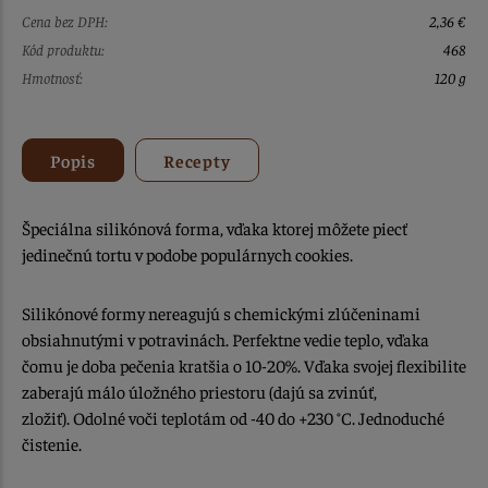
Cena bez DPH:
2,36 €
Kód produktu:
468
Hmotnosť:
120 g
Popis
Recepty
Špeciálna silikónová forma, vďaka ktorej môžete piecť
jedinečnú tortu v podobe populárnych cookies.
Silikónové formy nereagujú s chemickými zlúčeninami
obsiahnutými v potravinách. Perfektne vedie teplo, vďaka
čomu je doba pečenia kratšia o 10-20%. Vďaka svojej flexibilite
zaberajú málo úložného priestoru (dajú sa zvinúť,
zložiť). Odolné voči teplotám od -40 do +230 °C. Jednoduché
čistenie.