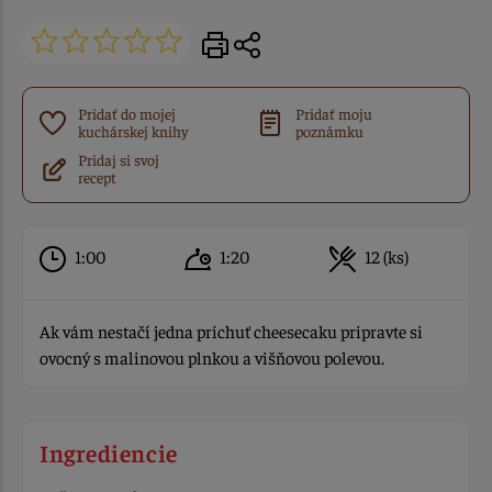
Pridať do mojej
Pridať moju
kuchárskej knihy
poznámku
Pridaj si svoj
recept
1:00
1:20
12 (ks)
Ak vám nestačí jedna príchuť cheesecaku pripravte si
ovocný s malinovou plnkou a višňovou polevou.
Ingrediencie