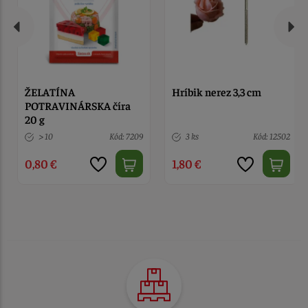
ŽELATÍNA
Hríbik nerez 3,3 cm
POTRAVINÁRSKA číra
20 g
> 10
Kód: 7209
3 ks
Kód: 12502
0,80 €
1,80 €