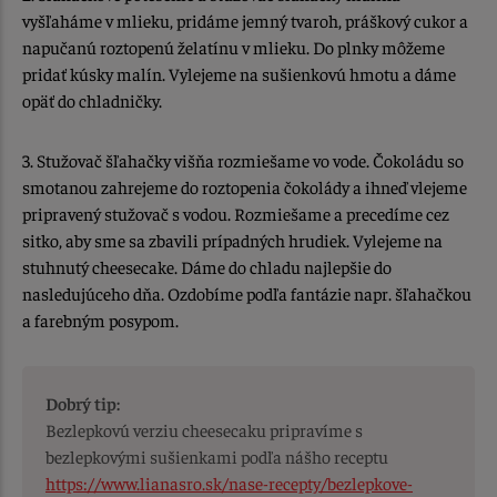
vyšľaháme v mlieku, pridáme jemný tvaroh, práškový cukor a
napučanú roztopenú želatínu v mlieku. Do plnky môžeme
pridať kúsky malín. Vylejeme na sušienkovú hmotu a dáme
opäť do chladničky.
3. Stužovač šľahačky višňa rozmiešame vo vode. Čokoládu so
smotanou zahrejeme do roztopenia čokolády a ihneď vlejeme
pripravený stužovač s vodou. Rozmiešame a precedíme cez
sitko, aby sme sa zbavili prípadných hrudiek. Vylejeme na
stuhnutý cheesecake. Dáme do chladu najlepšie do
nasledujúceho dňa. Ozdobíme podľa fantázie napr. šľahačkou
a farebným posypom.
Dobrý tip:
Bezlepkovú verziu cheesecaku pripravíme s
bezlepkovými sušienkami podľa nášho receptu
https://www.lianasro.sk/nase-recepty/bezlepkove-