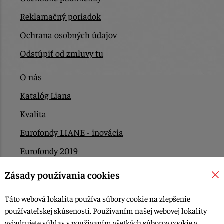
Reklamačný poriadok
Ochrana osobných údajov
Odstúpiť od zmluvy tu
O nás
Katalóg Liana
Kvalita
Eurofondy LIANE - inovácia
Eurofondy 2019
Eurofondy 2022/2023
Zásady používania cookies
EÚ Plán obnovy
Táto webová lokalita používa súbory cookie na zlepšenie
Kontakt
používateľskej skúsenosti. Používaním našej webovej lokality
vyjadrujete súhlas s používaním všetkých súborov cookie v