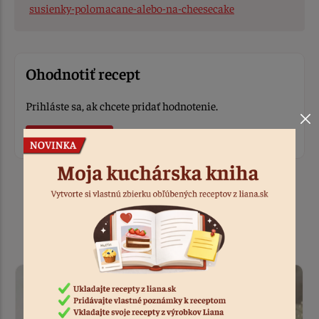
susienky-polomacane-alebo-na-cheesecake
Ohodnotiť recept
Prihláste sa, ak chcete pridať hodnotenie.
Prihlásiť sa
Podobné recepty