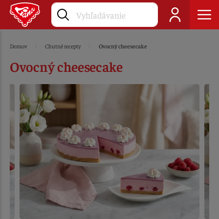
Domov
Chutné recepty
Ovocný cheesecake
Ovocný cheesecake