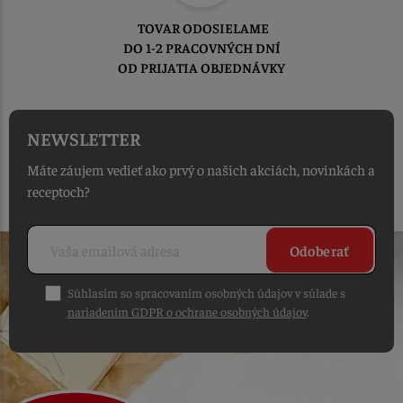
TOVAR ODOSIELAME
DO 1-2 PRACOVNÝCH DNÍ
OD PRIJATIA OBJEDNÁVKY
NEWSLETTER
Máte záujem vedieť ako prvý o našich akciách, novinkách a
receptoch?
Odoberať
Súhlasím so spracovaním osobných údajov v súlade s
nariadením GDPR o ochrane osobných údajov
.