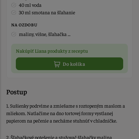
40 ml voda
30 ml smotana na šľahanie
NA OZDOBU
maliny, višne, šľahačka ...
Nakúpiť Liana produkty z receptu
Do košíka
Postup
1. Sušienky podrvíme a zmiešame s roztopeným maslom a
mliekom. Natlačíme na dno tortovej formy vystlanej
papierom na pečenie a necháme stuhnúť v chladničke.
2. Šľahačkové potešenie a stužovač šľahačky malina