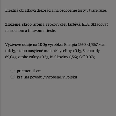
Efektná oblátková dekorácia na ozdobenie torty v tvare ruže.
Zloženie:
škrob, aróma, repkový olej.
farbivá:
E133. Skladovať
na suchom a tmavom mieste.
Výživové údaje na 100g výrobku:
Energia 1560 kJ/367 kcal,
tuk 1g, z toho nasýtené mastné kyseliny <0,1g, Sacharidy
89,04g, z toho cukry <0,5g, Bielkoviny 0,56g, Soľ 0,07g.
priemer: 11 cm
krajina pôvodu / vyrobené: v Poľsku