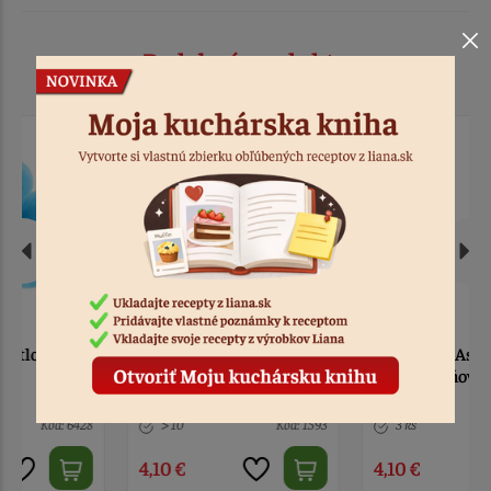
Podobné produkty
Oblátková Astra maxi
Oblátková Astra maxi
biela
ružová tieňovaná
> 10
Kód: 1593
3 ks
Kód: 98
4,10 €
4,10 €