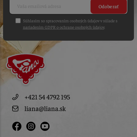
Odoberať
Súhlasím so spracovaním osobných údajov v súlade s
nariadením GDPR o ochrane osobných údajov
.
+421 54 4792 195
liana@liana.sk