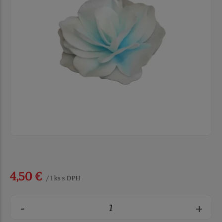
4,50 €
/ 1 ks s DPH
-
+