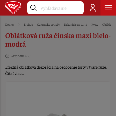
Domov
E-shop
Cukrárske potreby
Dekorácie na tortu
Kvety
Oblátkové
Oblátková ruža čínska maxi bielo-
modrá
Skladom > 10
Efektná oblátková dekorácia na ozdobenie torty v tvare ruže.
Čítať viac…