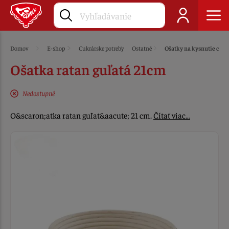
Domov
E-shop
Cukrárske potreby
Ostatné
Ošatky na kysnutie cest
Ošatka ratan guľatá 21cm
Nedostupné
O&scaron;atka ratan guľat&aacute; 21 cm.
Čítať viac…