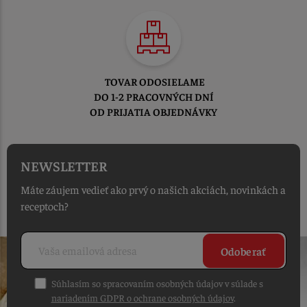
TOVAR ODOSIELAME
DO 1-2 PRACOVNÝCH DNÍ
OD PRIJATIA OBJEDNÁVKY
NEWSLETTER
Máte záujem vedieť ako prvý o našich akciách, novinkách a
receptoch?
Odoberať
Súhlasím so spracovaním osobných údajov v súlade s
nariadením GDPR o ochrane osobných údajov
.