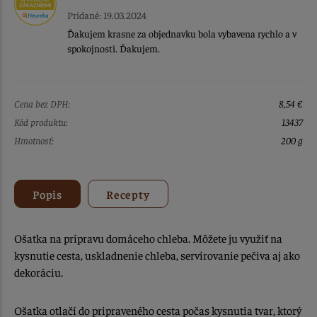
Pridané: 19.03.2024
Ďakujem krasne za objednavku bola vybavena rychlo a v
spokojnosti. Ďakujem.
Cena bez DPH:
8,54 €
Kód produktu:
13437
Hmotnosť:
200 g
Popis
Recepty
Ošatka na prípravu domáceho chleba. Môžete ju využiť na
kysnutie cesta, uskladnenie chleba, servírovanie pečiva aj ako
dekoráciu.
Ošatka otlačí do pripraveného cesta počas kysnutia tvar, ktorý