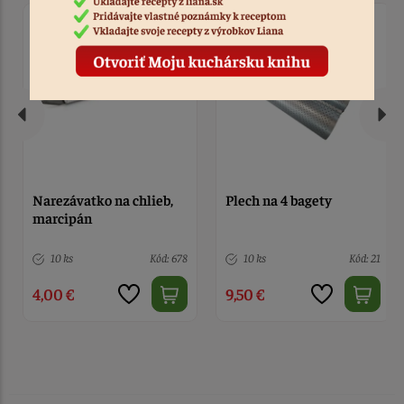
Narezávatko na chlieb,
Plech na 4 bagety
marcipán
10 ks
Kód: 678
10 ks
Kód: 21
4,00 €
9,50 €