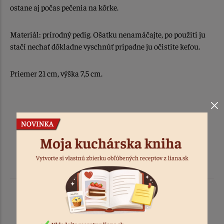
ostane aj počas pečenia na kôrke.
Materiál: prírodný pedig. Ošatku nenamáčajte, po použití ju
stačí nechať dôkladne vyschnúť prípadne ju očistite kefou.
Priemer 21 cm, výška 7,5 cm.
Podobné produkty