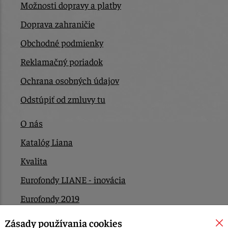
Možnosti dopravy a platby
Doprava zahraničie
Obchodné podmienky
Reklamačný poriadok
Ochrana osobných údajov
Odstúpiť od zmluvy tu
O nás
Katalóg Liana
Kvalita
Eurofondy LIANE - inovácia
Eurofondy 2019
Eurofondy 2022/2023
Zásady používania cookies