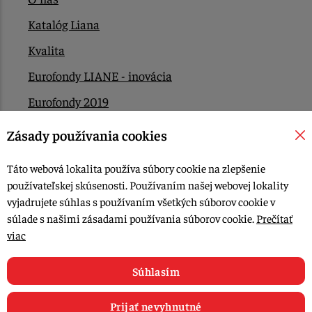
Katalóg Liana
Kvalita
Eurofondy LIANE - inovácia
Eurofondy 2019
Eurofondy 2022/2023
Zásady používania cookies
EÚ Plán obnovy
Táto webová lokalita používa súbory cookie na zlepšenie
Kontakt
používateľskej skúsenosti. Používaním našej webovej lokality
vyjadrujete súhlas s používaním všetkých súborov cookie v
súlade s našimi zásadami používania súborov cookie.
Prečítať
© 2015-2026, LIANA GOLIAŠ s.r.o. všetky práva vyhradené.
viac
Upraviť nastavenia Cookies
Web dizajn: MARLOW DESIGN
Súhlasím
Prijať nevyhnutné