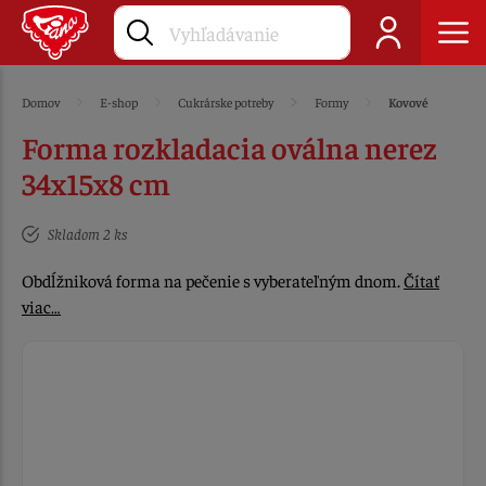
Domov
E-shop
Cukrárske potreby
Formy
Kovové
Forma rozkladacia oválna nerez
34x15x8 cm
Skladom 2 ks
Obdĺžniková forma na pečenie s vyberateľným dnom.
Čítať
viac…