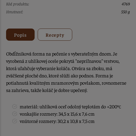
Kód produktu:
4769
Hmotnosť:
550 g
Popis
Recepty
Obdĺžniková forma na pečenie s vyberateľným dnom. Je
vyrobená z uhlíkovej ocele pokrytá "nepriľnavou" vrstvou,
ktorá uľahčuje vyberanie koláča. Otvára sa zboku, má
zväčšené ploché dno, ktoré slúži ako podnos. Forma je
potiahnutá kvalitným mramorovým povlakom, rovnomerne
sa zahrieva, takže koláč je dobre upečený.
materiál: uhlíková oceľ odolný teplotám do +200
°C
vonkajšie rozmery: 34,5 x 15,6 x 7,6 cm
vnútorné rozmery: 30,2 x 10,8 x 7,5 cm