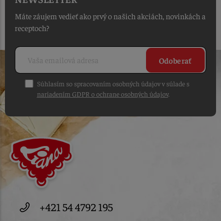
Máte záujem vedieť ako prvý o našich akciách, novinkách a
receptoch?
Odoberať
Súhlasím so spracovaním osobných údajov v súlade s
nariadením GDPR o ochrane osobných údajov
.
+421 54 4792 195