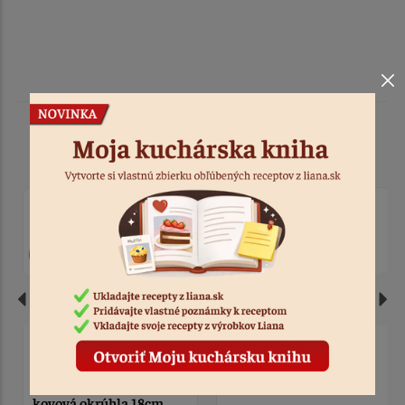
Podobné produkty
Forma rozkladacia
Forma na chlieb kovová
kovová okrúhla 18cm