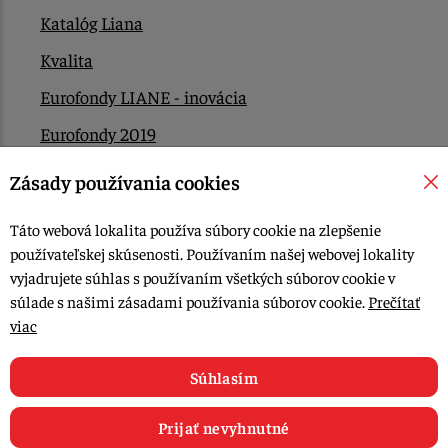
Katalóg Liana
Kvalita
Eurofondy LIANE - inovácia
Eurofondy 2019
Eurofondy 2022/2023
Zásady používania cookies
EÚ Plán obnovy
Táto webová lokalita používa súbory cookie na zlepšenie
Kontakt
používateľskej skúsenosti. Používaním našej webovej lokality
vyjadrujete súhlas s používaním všetkých súborov cookie v
súlade s našimi zásadami používania súborov cookie.
Prečítať
© 2015-2026, LIANA GOLIAŠ s.r.o. všetky práva vyhradené.
viac
Upraviť nastavenia Cookies
Web dizajn: MARLOW DESIGN
Súhlasím
Prijať nevyhnutné