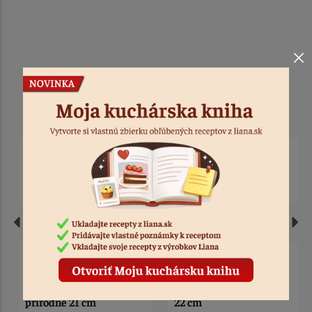
Podobné produkty
Maslovačka silikónová
Formičky kovové
22 cm
bábovky