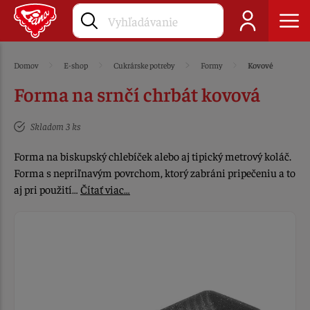
Domov
E-shop
Cukrárske potreby
Formy
Kovové
Forma na srnčí chrbát kovová
Skladom 3 ks
Forma na biskupský chlebíček alebo aj tipický metrový koláč.
Forma s nepriľnavým povrchom, ktorý zabráni pripečeniu a to
aj pri použití…
Čítať viac…