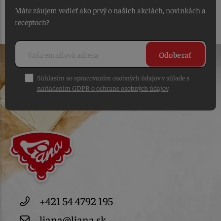
Máte záujem vedieť ako prvý o našich akciách, novinkách a
receptoch?
Odoberať
Súhlasím so spracovaním osobných údajov v súlade s
nariadením GDPR o ochrane osobných údajov
.
+421 54 4792 195
liana@liana.sk