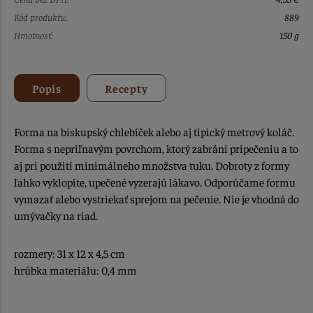
Kód produktu:
889
Hmotnosť:
150 g
Popis
Recepty
Forma na biskupský chlebíček alebo aj tipický metrový koláč.
Forma s nepriľnavým povrchom, ktorý zabráni pripečeniu a to
aj pri použití minimálneho množstva tuku. Dobroty z formy
ľahko vyklopíte, upečené vyzerajú lákavo. Odporúčame formu
vymazať alebo vystriekať sprejom na pečenie. Nie je vhodná do
umývačky na riad.
rozmery: 31 x 12 x 4,5 cm
hrúbka materiálu: 0,4 mm